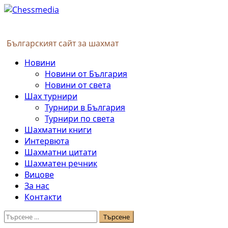
Skip
to
content
Българският сайт за шахмат
Primary
Новини
Menu
Новини от България
Новини от света
Шах турнири
Турнири в България
Турнири по света
Шахматни книги
Интервюта
Шахматни цитати
Шахматен речник
Вицове
За нас
Контакти
Търсене
за: