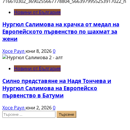
Новини от България
Нургюл Салимова на крачка от медал на
Европейското първенство по шахмат за
жени
Хосе Раул
юни 8, 2026
0
Новини от България
Силно представяне на Надя Тончева и
Нургюл Салимова на Европейско
първенство в Батуми
Хосе Раул
юни 2, 2026
0
Търсене
за: