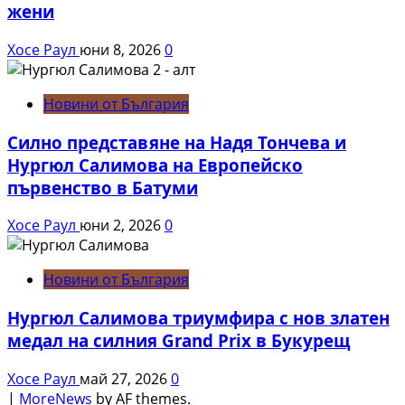
жени
Хосе Раул
юни 8, 2026
0
Новини от България
Силно представяне на Надя Тончева и
Нургюл Салимова на Европейско
първенство в Батуми
Хосе Раул
юни 2, 2026
0
Новини от България
Нургюл Салимова триумфира с нов златен
медал на силния Grand Prix в Букурещ
Хосе Раул
май 27, 2026
0
|
MoreNews
by AF themes.