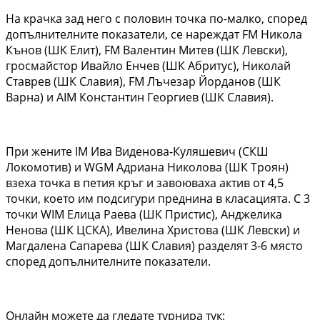
На крачка зад него с половин точка по-малко, според
допълнителните показатели, се нареждат FM Никола
Кънов (ШК Елит), FM Валентин Митев (ШК Левски),
гросмайстор Ивайло Енчев (ШК Абритус), Николай
Ставрев (ШК Славия), FM Лъчезар Йорданов (ШК
Варна) и AIM Константин Георгиев (ШК Славия).
При жените IM Ива Виденова-Куляшевич (СКШ
Локомотив) и WGM Адриана Николова (ШК Троян)
взеха точка в петия кръг и завоюваха актив от 4,5
точки, което им подсигури преднина в класацията. С 3
точки WIM Елица Раева (ШК Пристис), Анджелика
Ненова (ШК ЦСКА), Ивелина Христова (ШК Левски) и
Магдалена Сапарева (ШК Славия) разделят 3-6 място
според допълнителните показатели.
Онлайн можете да гледате турнира тук: