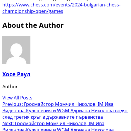
https://www.chess.com/events/2
024-bulgarian-chess-
championsh
ip-open/games
About the Author
Хосе Раул
Author
View All Posts
Post
Previous:
Гросмайстор Момчил Николов, IM Ива
Виденова-Куляшевич и WGM Адриана Николова водят
navigation
след третия кръг в държавните първенства
Next:
Гросмайстор Момчил Николов, IM Ива
Виденова-Куляшевич и WGM Адриана Николова