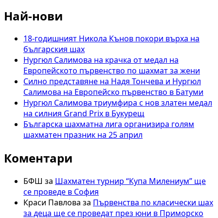
Най-нови
18-годишният Никола Кънов покори върха на
българския шах
Нургюл Салимова на крачка от медал на
Европейското първенство по шахмат за жени
Силно представяне на Надя Тончева и Нургюл
Салимова на Европейско първенство в Батуми
Нургюл Салимова триумфира с нов златен медал
на силния Grand Prix в Букурещ
Българска шахматна лига организира голям
шахматен празник на 25 април
Коментари
БФШ
за
Шахматен турнир “Купа Милениум” ще
се проведе в София
Краси Павлова
за
Първенства по класически шах
за деца ще се проведат през юни в Приморско