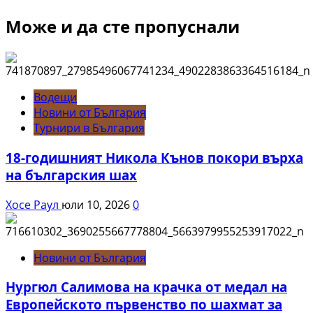
Може и да сте пропуснали
Водещи
Новини от България
Турнири в България
18-годишният Никола Кънов покори върха
на българския шах
Хосе Раул
юли 10, 2026
0
Новини от България
Нургюл Салимова на крачка от медал на
Европейското първенство по шахмат за