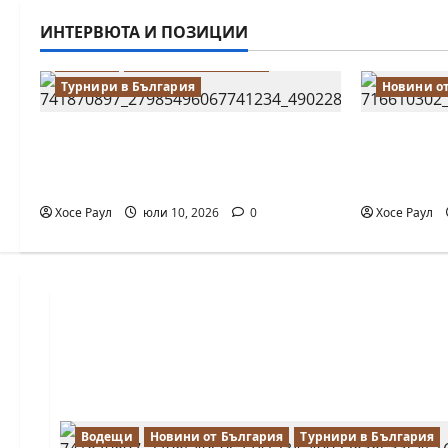
ИНТЕРВЮТА И ПОЗИЦИИ
Водещи
Новини от България
Турнири в България
Новини о
18-годишният Никола Кънов
Нургюл С
покори върха на българския
медал на
шах
първенст
Хосе Раул
юли 10, 2026
0
Хосе Раул
Водещи
Новини от България
Турнири в България