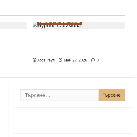
Новини от България
 Надя
Нургюл Салимова триумфира с
лимова на
нов златен медал на силния
о в
Grand Prix в Букурещ
Хосе Раул
май 27, 2026
0
Търсене
за: