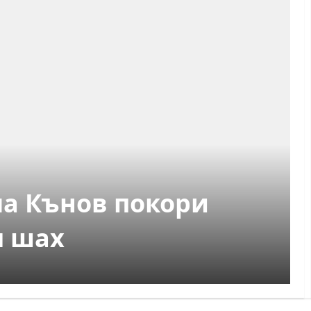
а Кънов покори
я шах