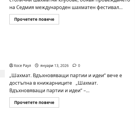
на Седмия международен шахматен фестивал...
Read
Прочетете повече
more
about
Седмият
международен
шахматен
Нова книга на Николай Велчев разказва за
фестивал
„Херея
най-красивите партии в историята на
Дружба“
събира
шахмата
елитни
таланти
Хосе Раул
януари 13, 2026
0
в
София
„Шахмат. Вдъхновяващи партии и идеи“ вече е
достъпна в книжарниците „Шахмат.
Вдъхновяващи партии и идеи“ –...
Read
Прочетете повече
more
about
Нова
книга
на
Intellias стартира глобален шахматен турнир
Николай
Велчев
за технологични професионалисти в