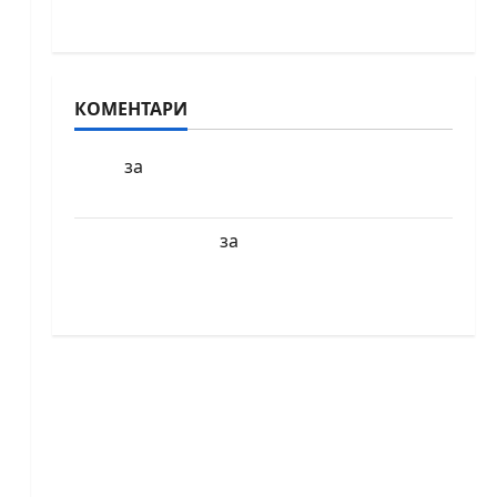
голям шахматен празник на 25 април
КОМЕНТАРИ
за
БФШ
Шахматен турнир “Купа
Милениум” ще се проведе в София
за
Краси Павлова
Първенства по
класически шах за деца ще се проведат
през юни в Приморско