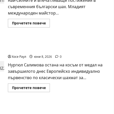
най-силните и впечатляващи постижения в
съвременния български шах. Младият
международен майстор...
Read
Прочетете повече
more
about
18-
годишният
Никола
Нургюл Салимова на крачка от медал на
Кънов
покори
Европейското първенство по шахмат за жени
върха
на
Хосе Раул
юни 8, 2026
0
българския
шах
Нургюл Салимова остана на косъм от медал на
завършилото днес Европейско индивидуално
първенство по класически шахмат за...
Read
Прочетете повече
more
about
Нургюл
Салимова
на
Силно представяне на Надя Тончева и Нургюл
крачка
от