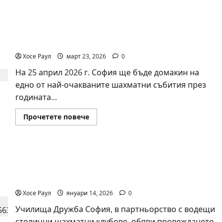
about
Нургюл
Салимова
триумфира
Българска шахматна лига организира голям
с
нов
шахматен празник на 25 април
златен
медал
Хосе Раул
март 23, 2026
0
на
силния
На 25 април 2026 г. София ще бъде домакин на
Grand
Prix
едно от най-очакваните шахматни събития през
в
Букурещ
годината...
Read
Прочетете повече
more
about
Българска
шахматна
лига
Седмият международен шахматен фестивал
организира
голям
„Херея Дружба“ събира елитни таланти в
шахматен
празник
София
на
25
Хосе Раул
януари 14, 2026
0
април
Училища Дружба София, в партньорство с водещи
столични шахматни клубове, обяви провеждането