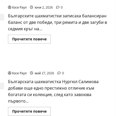
Салимова на Европейско първенство в Батуми
медал
на
Хосе Раул
юни 2, 2026
0
Европейското
първенство
Българските шахматистки записаха балансиран
по
шахмат
баланс от две победи, три ремита и две загуби в
за
жени
седмия кръг на...
Read
Прочетете повече
more
about
Силно
представяне
на
Нургюл Салимова триумфира с нов златен
Надя
Тончева
медал на силния Grand Prix в Букурещ
и
Нургюл
Хосе Раул
май 27, 2026
0
Салимова
на
Българската шахматистка Нургюл Салимова
Европейско
първенство
добави още едно престижно отличие към
в
Батуми
богатата си колекция, след като завоюва
първото...
Read
Прочетете повече
more