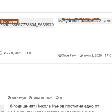
Новини от България
т България
Силно представяне на
алимова на крачка от
Тончева и Нургюл Са
 Европейското
Европейско първенств
во по шахмат за жени
Батуми
юни 8, 2026
0
Хосе Раул
юни 2, 2026
0
18-годишният Никола Кънов покори върха на
българския шах
Хосе Раул
юли 10, 2026
0
18-годишният Никола Кънов постигна едно от