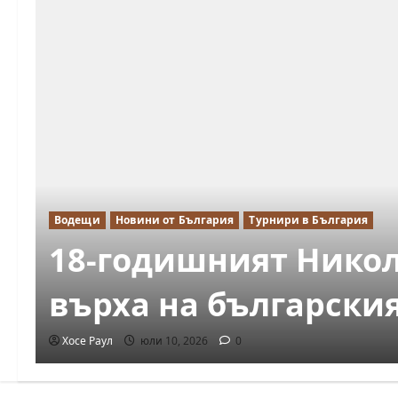
Водещи
Новини от България
Турнири в България
18-годишният Никол
върха на български
Хосе Раул
юли 10, 2026
0