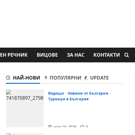
ЕН РЕЧНИК
ВИЦОВЕ
ЗА НАС
КОНТАКТИ
НАЙ-НОВИ
ПОПУЛЯРНИ
UPDATE
Водещи
Новини от България
Турнири в България
18-годишният Никола Кънов
покори върха на българския
шах
юли 10, 2026
0