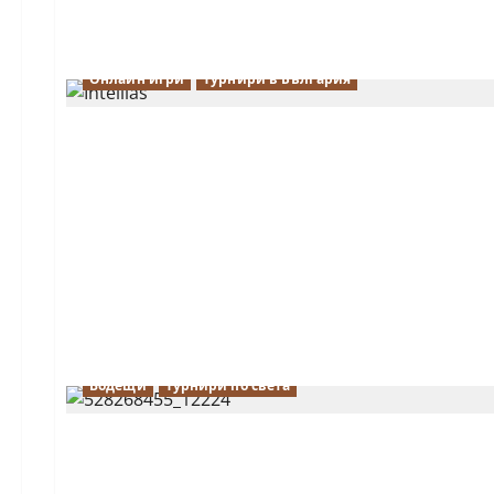
Онлайн игри
Турнири в България
Водещи
Турнири по света