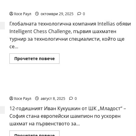
разказва
за
метавселената
най-
красивите
Хосе Раул
октомври 29, 2025
0
партии
в
Глобалната технологична компания Intellias обяви
историята
на
Intelligent Chess Challenge, първия шахматен
шахмата
турнир за технологични специалисти, който ще
се...
Read
Прочетете повече
more
about
Intellias
стартира
глобален
България с европейска титла по ускорен
шахматен
турнир
шахмат при 12-годишните
за
технологични
Хосе Раул
август 8, 2025
0
професионалисти
в
12-годишният Иван Кукушкин от ШК „Младост“ –
метавселената
София стана европейски шампион по ускорен
шахмат на първенството за...
Read
Прочетете повече