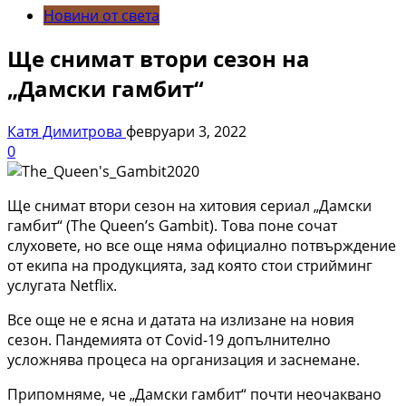
Новини от света
Ще снимат втори сезон на
„Дамски гамбит“
Катя Димитрова
февруари 3, 2022
0
Ще снимат втори сезон на хитовия сериал „Дамски
гамбит“ (The Queen’s Gambit). Това поне сочат
слуховете, но все още няма официално потвърждение
от екипа на продукцията, зад която стои стрийминг
услугата Netflix.
Все още не е ясна и датата на излизане на новия
сезон. Пандемията от Covid-19 допълнително
усложнява процеса на организация и заснемане.
Припомняме, че „Дамски гамбит“ почти неочаквано