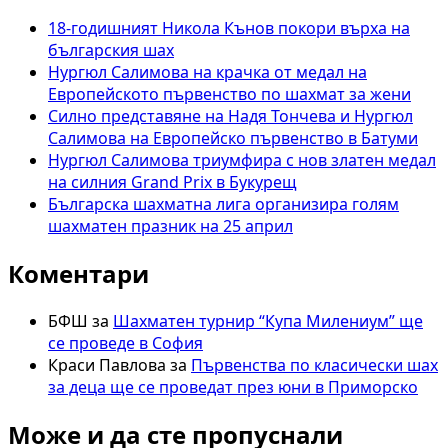
18-годишният Никола Кънов покори върха на
българския шах
Нургюл Салимова на крачка от медал на
Европейското първенство по шахмат за жени
Силно представяне на Надя Тончева и Нургюл
Салимова на Европейско първенство в Батуми
Нургюл Салимова триумфира с нов златен медал
на силния Grand Prix в Букурещ
Българска шахматна лига организира голям
шахматен празник на 25 април
Коментари
БФШ
за
Шахматен турнир “Купа Милениум” ще
се проведе в София
Краси Павлова
за
Първенства по класически шах
за деца ще се проведат през юни в Приморско
Може и да сте пропуснали