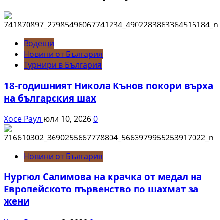
Водещи
Новини от България
Турнири в България
18-годишният Никола Кънов покори върха
на българския шах
Хосе Раул
юли 10, 2026
0
Новини от България
Нургюл Салимова на крачка от медал на
Европейското първенство по шахмат за
жени