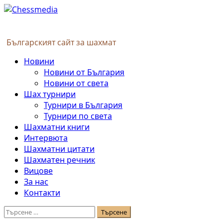
Skip
to
content
Българският сайт за шахмат
Primary
Новини
Menu
Новини от България
Новини от света
Шах турнири
Турнири в България
Турнири по света
Шахматни книги
Интервюта
Шахматни цитати
Шахматен речник
Вицове
За нас
Контакти
Търсене
за: