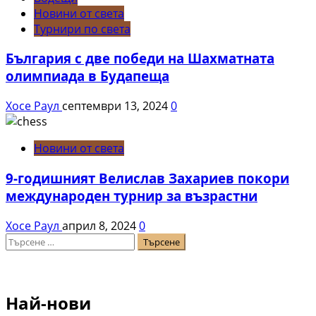
Новини от света
Турнири по света
България с две победи на Шахматната
олимпиада в Будапеща
Хосе Раул
септември 13, 2024
0
Новини от света
9-годишният Велислав Захариев покори
международен турнир за възрастни
Хосе Раул
април 8, 2024
0
Търсене
за:
Най-нови