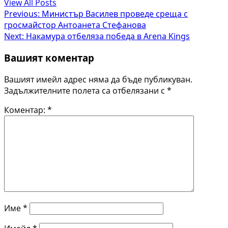
View All Posts
Post
Previous:
Министър Василев проведе среща с
гросмайстор Антоанета Стефанова
navigation
Next:
Накамура отбеляза победа в Arena Kings
Вашият коментар
Вашият имейл адрес няма да бъде публикуван.
Задължителните полета са отбелязани с
*
Коментар:
*
Име
*