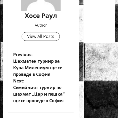
деца ще
се
Хосе Раул
проведат
през
Author
юни в
Приморско
View All Posts
P
Previous:
Шахматен турнир за
o
Купа Милениум ще се
проведе в София
s
Next:
t
Семейният турнир по
шахмат „Цар и пешка“
n
ще се проведе в София
a