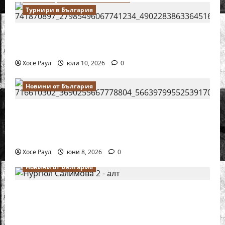
Турнири в България
18-годишният Никола Кънов покори
върха на българския шах
Хосе Раул
юли 10, 2026
0
Новини от България
Нургюл Салимова на крачка от медал
на Европейското първенство по шахмат
за жени
Хосе Раул
юни 8, 2026
0
Новини от България
Силно представяне на Надя Тончева и
Нургюл Салимова на Европейско
първенство в Батуми