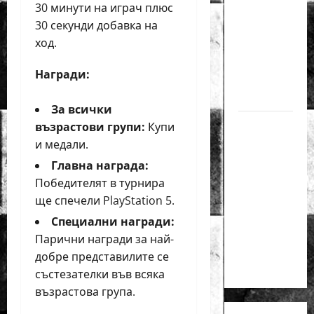
30 минути на играч плюс
медал
30 секунди добавка на
на
ход.
силния
Grand
Награди:
Prix в
Букурещ
За всички
Българска
възрастови групи:
Купи
шахматна
и медали.
лига
Главна награда:
организира
Победителят в турнира
голям
ще спечели PlayStation 5.
шахматен
Специални награди:
празник
Парични награди за най-
на 25
добре представилите се
април
състезателки във всяка
възрастова група.