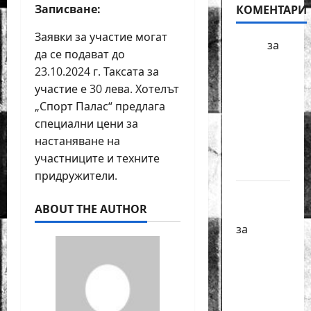
Записване:
КОМЕНТАРИ
Заявки за участие могат
БФШ
за
да се подават до
Шахматен
23.10.2024 г. Таксата за
турнир
участие е 30 лева. Хотелът
“Купа
„Спорт Палас“ предлага
Милениум”
специални цени за
ще се
настаняване на
проведе
участниците и техните
в София
придружители.
Краси
ABOUT THE AUTHOR
Павлова
за
Първенства
по
класически
шах за