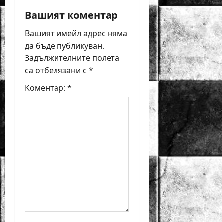
v
Вашият коментар
i
Вашият имейл адрес няма
да бъде публикуван.
g
Задължителните полета
a
са отбелязани с
*
t
Коментар:
*
i
o
n