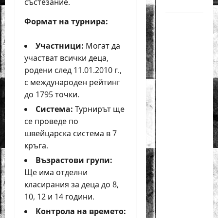
състезание.
за жени
Формат на турнира:
Силно
представяне
Участници:
Могат да
на Надя
участват всички деца,
Тончева
родени след 11.01.2010 г.,
и
с международен рейтинг
Нургюл
до 1795 точки.
Салимова
на
Система:
Турнирът ще
Европейско
се проведе по
първенство
швейцарска система в 7
в Батуми
кръга.
Възрастови групи:
Нургюл
Ще има отделни
Салимова
класирания за деца до 8,
триумфира
10, 12 и 14 години.
с нов
Контрола на времето:
златен