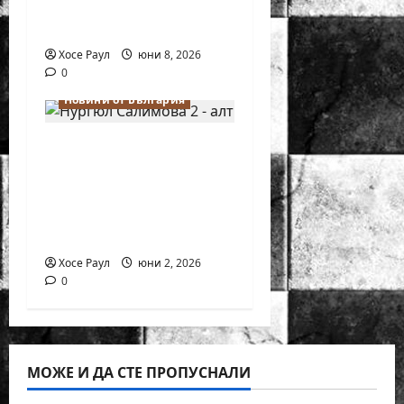
първенство по
шахмат за жени
Хосе Раул
юни 8, 2026
0
Новини от България
Силно представяне
на Надя Тончева и
Нургюл Салимова на
Европейско
първенство в Батуми
Хосе Раул
юни 2, 2026
0
МОЖЕ И ДА СТЕ ПРОПУСНАЛИ
Водещи
Новини от България