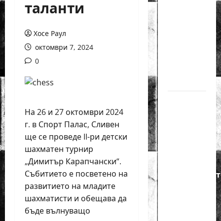
таланти
годишният
Никола
Кънов
Хосе Раул
покори
октомври 7, 2024
върха на
0
българския
шах
Нургюл
На 26 и 27 октомври 2024
Салимова
г. в Спорт Палас, Сливен
на
ще се проведе II-ри детски
крачка
шахматен турнир
от медал
„Димитър Карапчански“.
на
Събитието е посветено на
Европейскот
развитието на младите
първенство
шахматисти и обещава да
по
бъде вълнуващо
шахмат