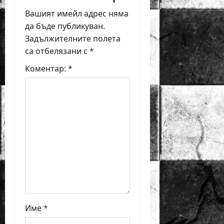
g
Вашият имейл адрес няма
да бъде публикуван.
a
Задължителните полета
са отбелязани с
*
t
Коментар:
*
i
o
n
Име
*