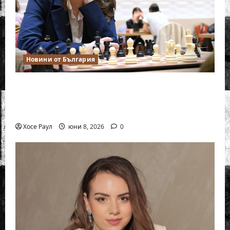
Новини от България
Нургюл Салимова на крачка от медал
на Европейското първенство по шахмат
за жени
Хосе Раул
юни 8, 2026
0