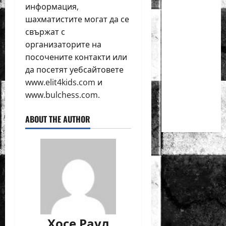
Първенства
информация,
по
шахматистите могат да се
класически
свържат с
шах за
организаторите на
деца ще
посочените контакти или
се
да посетят уебсайтовете
проведат
www.elit4kids.com и
през
www.bulchess.com.
юни в
Приморско
ABOUT THE AUTHOR
Хосе Раул