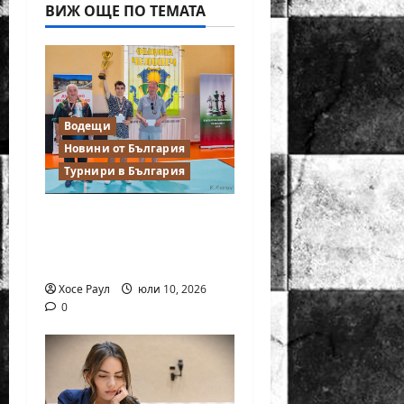
ВИЖ ОЩЕ ПО ТЕМАТА
Водещи
Новини от България
Турнири в България
18-годишният Никола
Кънов покори върха
на българския шах
Хосе Раул
юли 10, 2026
0