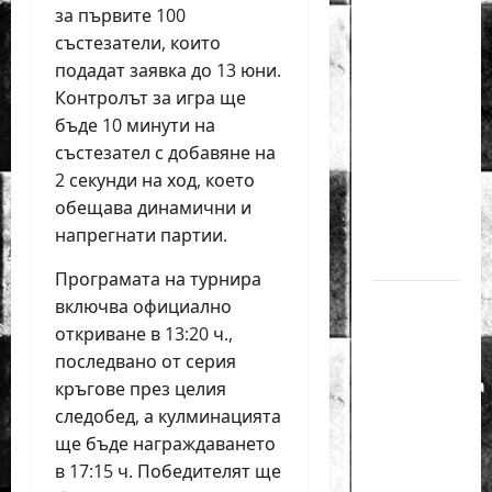
Салимова
за първите 100
триумфира
състезатели, които
с нов
подадат заявка до 13 юни.
златен
Контролът за игра ще
медал
бъде 10 минути на
на
състезател с добавяне на
силния
2 секунди на ход, което
Grand Prix
обещава динамични и
в
напрегнати партии.
Букурещ
Програмата на турнира
Българска
включва официално
шахматна
откриване в 13:20 ч.,
лига
последвано от серия
организира
кръгове през целия
голям
следобед, а кулминацията
шахматен
ще бъде награждаването
празник
в 17:15 ч. Победителят ще