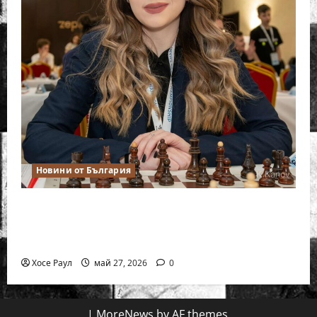
Новини от България
Нургюл Салимова триумфира с нов
златен медал на силния Grand Prix в
Букурещ
Хосе Раул
май 27, 2026
0
|
MoreNews
by AF themes.