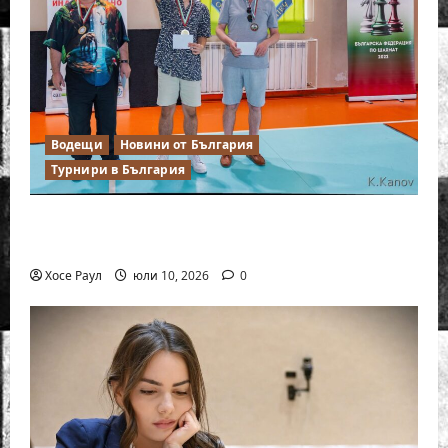
Водещи
Новини от България
Турнири в България
18-годишният Никола Кънов покори
върха на българския шах
Хосе Раул
юли 10, 2026
0