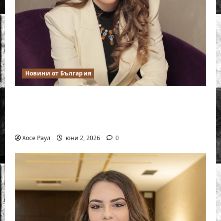
Новини от България
Силно представяне на Надя Тончева и
Нургюл Салимова на Европейско
първенство в Батуми
Хосе Раул
юни 2, 2026
0