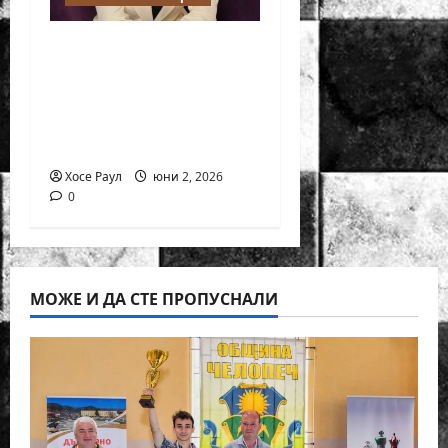
Силно представяне
на Надя Тончева и
Нургюл Салимова на
Европейско
първенство в Батуми
Хосе Раул
юни 2, 2026
0
МОЖЕ И ДА СТЕ ПРОПУСНАЛИ