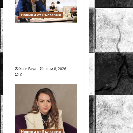
Новини от България
Нургюл Салимова на
крачка от медал на
Европейското
първенство по
шахмат за жени
Хосе Раул
юни 8, 2026
0
Новини от България