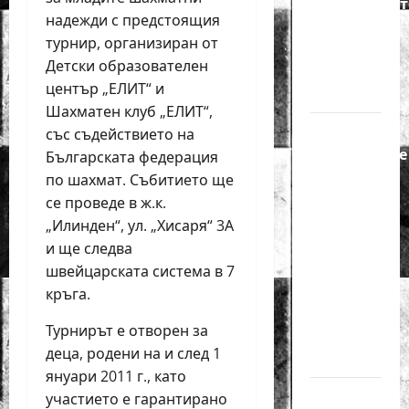
Европейскот
надежди с предстоящия
първенство
турнир, организиран от
по
Детски образователен
шахмат
център „ЕЛИТ“ и
за жени
Шахматен клуб „ЕЛИТ“,
Силно
със съдействието на
представяне
Българската федерация
на Надя
по шахмат. Събитието ще
Тончева
се проведе в ж.к.
и
„Илинден“, ул. „Хисаря“ 3А
Нургюл
и ще следва
Салимова
швейцарската система в 7
на
кръга.
Европейско
Турнирът е отворен за
първенство
деца, родени на и след 1
в Батуми
януари 2011 г., като
Нургюл
участието е гарантирано