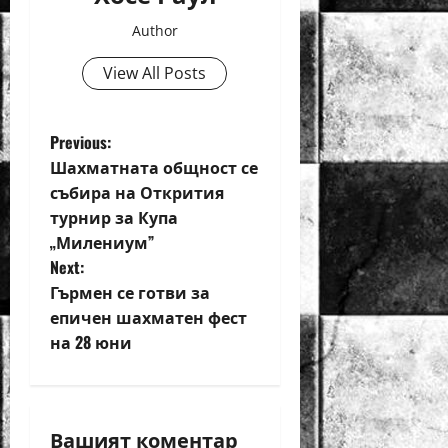
Author
View All Posts
P
Previous:
Шахматната общност се
o
събира на Открития
турнир за Купа
s
„Милениум”
t
Next:
Гърмен се готви за
n
епичен шахматен фест
на 28 юни
a
v
i
Вашият коментар