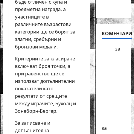
на 25
бъде отличен с купа и
април
предметна награда, а
участниците в
различните възрастови
категории ще се борят за
КОМЕНТАРИ
златни, сребърни и
бронзови медали.
БФШ
за
Шахматен
Критериите за класиране
турнир
включват броя точки, а
“Купа
при равенство ще се
Милениум”
използват допълнителни
ще се
показатели като
проведе
резултати от срещите
в София
между играчите, Бухолц и
Зонеборн-Бергер.
Краси
Павлова
За записване и
за
допълнителна