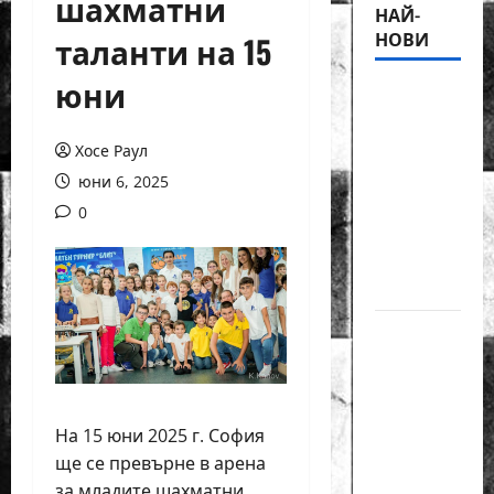
шахматни
НАЙ-
НОВИ
таланти на 15
юни
18-
годишният
Никола
Хосе Раул
Кънов
юни 6, 2025
покори
0
върха на
българския
шах
Нургюл
Салимова
на
крачка
На 15 юни 2025 г. София
от медал
ще се превърне в арена
на
за младите шахматни