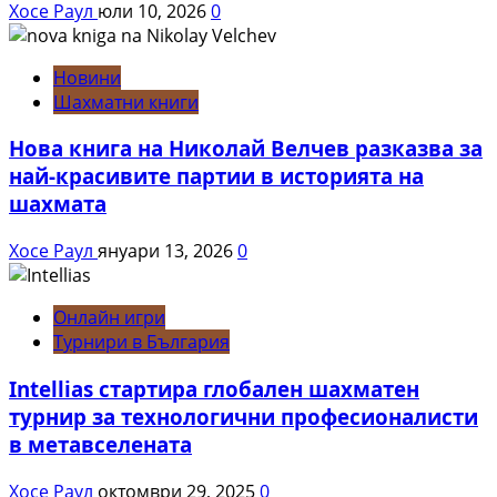
Хосе Раул
юли 10, 2026
0
Новини
Шахматни книги
Нова книга на Николай Велчев разказва за
най-красивите партии в историята на
шахмата
Хосе Раул
януари 13, 2026
0
Онлайн игри
Турнири в България
Intellias стартира глобален шахматен
турнир за технологични професионалисти
в метавселената
Хосе Раул
октомври 29, 2025
0