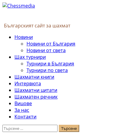
Skip
to
content
Българският сайт за шахмат
Primary
Новини
Menu
Новини от България
Новини от света
Шах турнири
Турнири в България
Турнири по света
Шахматни книги
Интервюта
Шахматни цитати
Шахматен речник
Вицове
За нас
Контакти
Търсене
за: