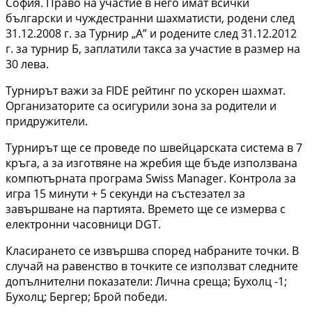
София. Право на участие в него имат всички
български и чуждестранни шахматисти, родени след
31.12.2008 г. за Турнир „А” и родените след 31.12.2012
г. за турнир Б, заплатили такса за участие в размер на
30 лева.
Турнирът важи за FIDE рейтинг по ускорен шахмат.
Организаторите са осигурили зона за родители и
придружители.
Турнирът ще се проведе по швейцарската система в 7
кръга, а за изготвяне на жребия ще бъде използвана
компютърната програма Swiss Manager. Контрола за
игра 15 минути + 5 секунди на състезател за
завършване на партията. Времето ще се измерва с
електронни часовници DGT.
Класирането се извършва според набраните точки. В
случай на равенство в точките се използват следните
допълнителни показатели: Лична среща; Бухолц -1;
Бухолц; Бергер; Брой победи.