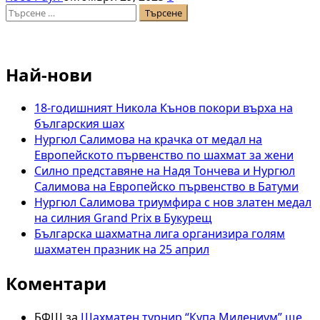
Търсене
за:
Най-нови
18-годишният Никола Кънов покори върха на
българския шах
Нургюл Салимова на крачка от медал на
Европейското първенство по шахмат за жени
Силно представяне на Надя Тончева и Нургюл
Салимова на Европейско първенство в Батуми
Нургюл Салимова триумфира с нов златен медал
на силния Grand Prix в Букурещ
Българска шахматна лига организира голям
шахматен празник на 25 април
Коментари
БФШ
за
Шахматен турнир “Купа Милениум” ще