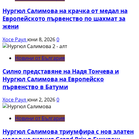
Нургюл Салимова на крачка от медал на
Европейското първенство по шахмат за
жени
Хосе Раул
юни 8, 2026
0
Новини от България
Силно представяне на Надя Тончева и
Нургюл Салимова на Европейско
първенство в Батуми
Хосе Раул
юни 2, 2026
0
Новини от България
Нургюл Салимова триумфира с нов златен