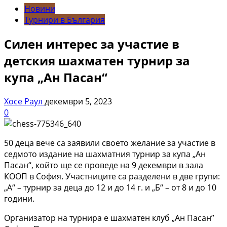
Новини
Турнири в България
Силен интерес за участие в
детския шахматен турнир за
купа „Ан Пасан“
Хосе Раул
декември 5, 2023
0
50 деца вече са заявили своето желание за участие в
седмото издание на шахматния турнир за купа „Ан
Пасан“, който ще се проведе на 9 декември в зала
КООП в София. Участниците са разделени в две групи:
„А“ – турнир за деца до 12 и до 14 г. и „Б“ – от 8 и до 10
години.
Организатор на турнира е шахматен клуб „Ан Пасан”