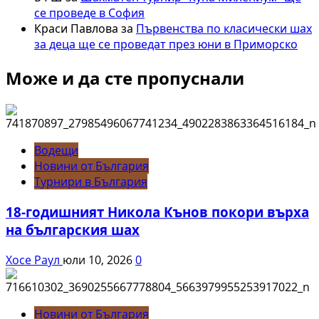
се проведе в София
Краси Павлова
за
Първенства по класически шах
за деца ще се проведат през юни в Приморско
Може и да сте пропуснали
Водещи
Новини от България
Турнири в България
18-годишният Никола Кънов покори върха
на българския шах
Хосе Раул
юли 10, 2026
0
Новини от България