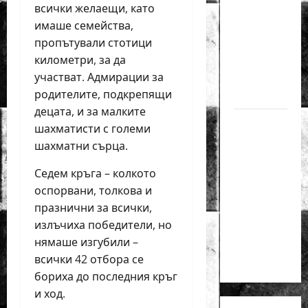
всички желаещи, като
медал
имаше семейства,
на
пропътували стотици
силния
километри, за да
Grand
участват. Адмирации за
Prix в
родителите, подкрепящи
Букурещ
децата, и за малките
Българска
шахматисти с големи
шахматна
шахматни сърца.
лига
Седем кръга – колкото
организира
оспорвани, толкова и
голям
празнични за всички,
шахматен
излъчиха победители, но
празник
нямаше изгубили –
на 25
всички 42 отбора се
април
бориха до последния кръг
и ход.