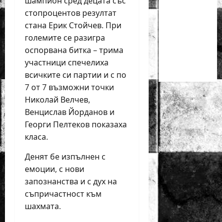
шампион сред децата със
деца ще
стопроцентов резултат
се
стана Ерик Стойчев. При
проведат
големите се разигра
през
оспорвана битка – трима
юни в
участници спечелиха
Приморско
всичките си партии и с по
7 от 7 възможни точки
Николай Велчев,
Венцислав Йорданов и
Георги Пелтеков показаха
класа.
Денят бе изпълнен с
емоции, с нови
запознанства и с дух на
съпричастност към
шахмата.