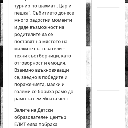
за жени
турнир по шахмат „Цар и
пешка“. Събитието донесе
Силно
много радостни моменти
представяне
и даде възможност на
на Надя
родителите да се
Тончева
поставят на мястото на
и
малките състезатели –
Нургюл
техни съотборници, като
Салимова
отговорност и емоция.
на
Взаимно вдъхновяващи
Европейско
се, заедно в победите и
първенство
пораженията, малки и
в Батуми
големи се бориха рамо до
Нургюл
рамо за семейната чест.
Салимова
Залите на Детски
триумфира
образователен център
с нов
ЕЛИТ едва побраха
златен