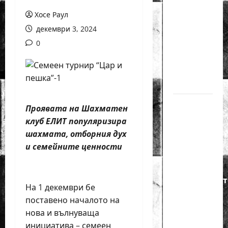
годишният
Хосе Раул
Никола
декември 3, 2024
Кънов
0
покори
върха на
българския
шах
Нургюл
Проявата на Шахматен
Салимова
клуб ЕЛИТ популяризира
на
шахмата, отборния дух
крачка
и семейните ценности
от медал
на
Европейскот
На 1 декември бе
първенство
поставено началото на
по
нова и вълнуваща
шахмат
инициатива – семеен