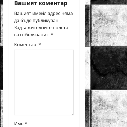
i
Вашият коментар
Вашият имейл адрес няма
g
да бъде публикуван.
a
Задължителните полета
са отбелязани с
*
t
Коментар:
*
i
o
n
Име
*