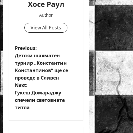
Хосе Раул
Author
View All Posts
P
Previous:
Детски шахматен
o
турнир „Константин
Константинов“ ще се
s
проведе в Сливен
t
Next:
Гукеш Домараджу
n
спечели световната
титла
a
v