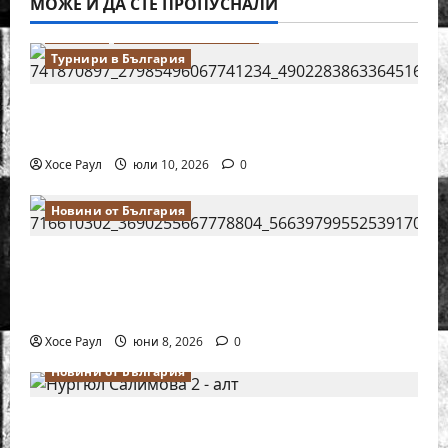
МОЖЕ И ДА СТЕ ПРОПУСНАЛИ
Водещи
Новини от България
Турнири в България
18-годишният Никола Кънов покори
върха на българския шах
Хосе Раул
юли 10, 2026
0
Новини от България
Нургюл Салимова на крачка от медал
на Европейското първенство по шахмат
за жени
Хосе Раул
юни 8, 2026
0
Новини от България
Силно представяне на Надя Тончева и