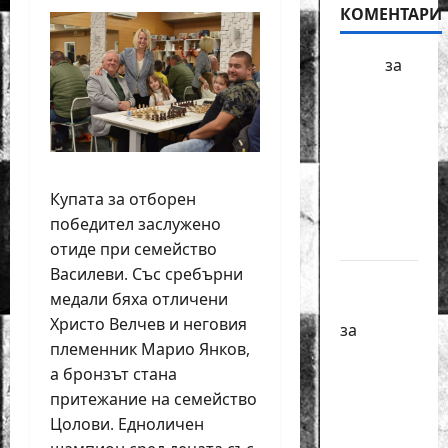
КОМЕНТАРИ
БФШ
за
Шахматен
турнир
“Купа
Милениум”
ще се
Купата за отборен
проведе
победител заслужено
в София
отиде при семейство
Василеви. Със сребърни
Краси
медали бяха отличени
Павлова
Христо Велчев и неговия
за
племенник Марио Янков,
Първенства
а бронзът стана
по
притежание на семейство
класически
Цолови. Едноличен
шах за