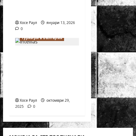
историята на
шахмата
Хосе Раул
януари 13, 2026
0
Онлайн игри
Турнири в България
Intellias стартира
глобален шахматен
турнир за
технологични
професионалисти в
метавселената
Хосе Раул
октомври 29,
2025
0