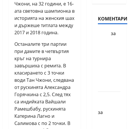
Чжони, на 32 години, е 16-
ата световна шампионка в
историята на женския шах
КОМЕНТАРИ
и държеше титлата между
2017 и 2018 година.
БФШ
за
Шахматен
Останалите три партии
турнир
при дамите в четвъртия
“Купа
кръг на турнира
Милениум”
завършиха с ремита. В
ще се
класирането с 3 точки
проведе
води Тан Чжони, следвана
в София
от рускинята Александра
Горячкина с 2,5. След тях
Краси
са индийката Вайшали
Павлова
Рамешбабу, рускинята
за
Катерина Лагно и
Първенства
Салимова с по 2 точки. В
по