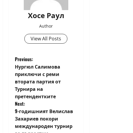
Хосе Раул
Author
View All Posts
P
Previous:
Нургюл Салимова
o
приключи с реми
втората партия от
s
Турнира на
t
претендентките
Next:
n
9-годишният Велислав
Захариев покори
a
международен турнир