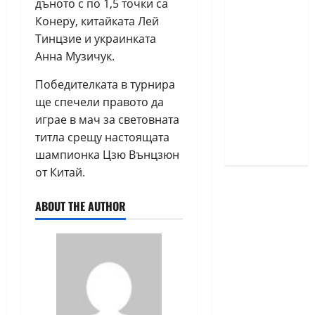
дъното с по 1,5 точки са
класически
Конеру, китайката Лей
шах за
Тинцзие и украинката
деца ще
Анна Музичук.
се
Победителката в турнира
проведат
ще спечели правото да
през
играе в мач за световната
юни в
титла срещу настоящата
Приморско
шампионка Цзю Вънцзюн
от Китай.
ABOUT THE AUTHOR