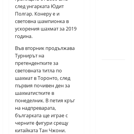
след унгарката Юдит
златен
Полгар. Конеру е и
медал
световна шампионка в
на
ускорения шахмат за 2019
силния
година.
Grand Prix
в
Във вторник продължава
Букурещ
Турнирът на
претендентките за
Българска
световната титла по
шахматна
шахмат в Торонто, след
лига
първия почивен ден за
организира
шахматистките в
голям
понеделник. В петия кръг
шахматен
на надпреварата,
празник
българката ще играе с
на 25
черните фигури срещу
април
китайката Тан Чжони.