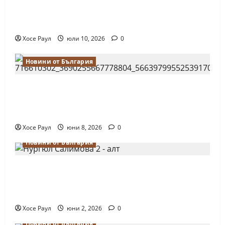
18-годишният Никола Кънов покори
върха на българския шах
Хосе Раул
юли 10, 2026
0
Новини от България
Нургюл Салимова на крачка от медал
на Европейското първенство по шахмат
за жени
Хосе Раул
юни 8, 2026
0
Новини от България
Силно представяне на Надя Тончева и
Нургюл Салимова на Европейско
първенство в Батуми
Хосе Раул
юни 2, 2026
0
Новини от България