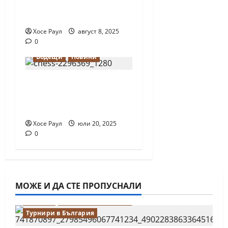
ускорен шахмат при
12-годишните
Хосе Раул
август 8, 2025
0
Водещи
Новини
Днес отбелязваме
Международния ден
на шахмата
Хосе Раул
юли 20, 2025
0
МОЖЕ И ДА СТЕ ПРОПУСНАЛИ
Водещи
Новини от България
Турнири в България