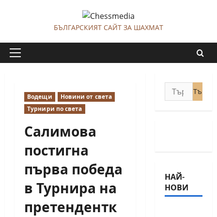
Skip
to
БЪЛГАРСКИЯТ САЙТ ЗА ШАХМАТ
content
Primary
Menu
Търсене
Водещи
Новини от света
за:
Турнири по света
Салимова
постигна
първа победа
НАЙ-
в Турнира на
НОВИ
претендентк
18-