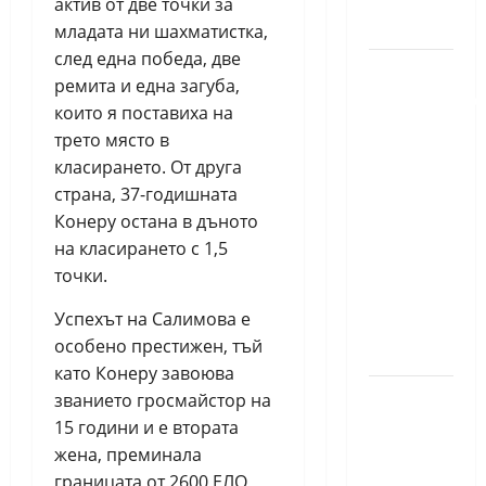
актив от две точки за
за жени
младата ни шахматистка,
след една победа, две
Силно
ремита и една загуба,
представяне
които я поставиха на
на Надя
трето място в
Тончева
класирането. От друга
и
страна, 37-годишната
Нургюл
Конеру остана в дъното
Салимова
на класирането с 1,5
на
точки.
Европейско
Успехът на Салимова е
първенство
особено престижен, тъй
в Батуми
като Конеру завоюва
Нургюл
званието гросмайстор на
Салимова
15 години и е втората
триумфира
жена, преминала
с нов
границата от 2600 ЕЛО