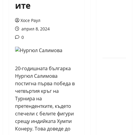
ите
годишният
Никола
Кънов
Хосе Раул
покори
април 8, 2024
върха на
0
българския
шах
Нургюл
20-годишната българка
Салимова
Нургюл Салимова
на
постигна първа победа в
крачка
четвъртия кръг на
от медал
Турнира на
на
претендентките, където
Европейскот
спечели с белите фигури
първенство
срещу индийката Хумпи
по
Конеру. Това доведе до
шахмат