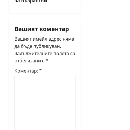
v
за възрастни
i
g
Вашият коментар
a
Вашият имейл адрес няма
да бъде публикуван.
t
Задължителните полета са
i
отбелязани с
*
Коментар:
*
o
n