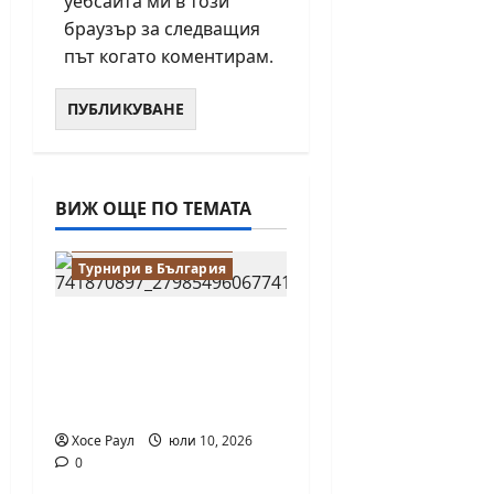
уебсайта ми в този
браузър за следващия
път когато коментирам.
ВИЖ ОЩЕ ПО ТЕМАТА
Водещи
Новини от България
Турнири в България
18-годишният
Никола Кънов
покори върха на
българския шах
Хосе Раул
юли 10, 2026
0