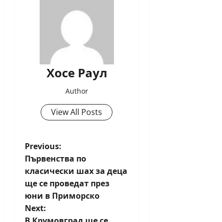
Хосе Раул
Author
View All Posts
P
Previous:
Първенства по
o
класически шах за деца
ще се проведат през
s
юни в Приморско
t
Next:
В Крумовград ще се