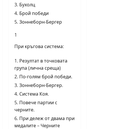
Бухолц
Брой победи
Зоннеборн-Бергер
1
При кръгова система:
Резултат в точковата
група (лична среща)
По-голям брой победи.
Зоннеборн-Бергер.
Система Коя.
Повече партии с
черните.
При дележ от двама при
медалите – Черните