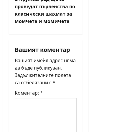
n
проведат първенства по
класически шахмат за
a
момчета и момичета
v
i
Вашият коментар
g
Вашият имейл адрес няма
a
да бъде публикуван.
Задължителните полета
t
са отбелязани с
*
i
Коментар:
*
o
n