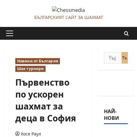
Skip
to
БЪЛГАРСКИЯТ САЙТ ЗА ШАХМАТ
content
Primary
Menu
Търсене
Новини от България
за:
Шах турнири
Първенство
по ускорен
шахмат за
НАЙ-
деца в София
НОВИ
18-
Хосе Раул