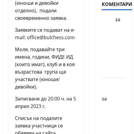
(юноши и девойки
КОМЕНТАРИ
отделно), подали
своевременно заявка.
БФШ
за
Шахматен
Заявките се подават на е-
турнир
mail: office@bulchess.com
“Купа
Моля, подавайте три
Милениум”
имена, години, ФИДЕ ИД
ще се
(които имат), клуб и в коя
проведе
възрастова група ще
в София
участвате (юноши/
Краси
девойки).
Павлова
Записване до 20:00 ч. на 5
за
април 2023 г.
Първенства
по
Списък на подалите
класически
заявка участници се
шах за
обявява на сайта