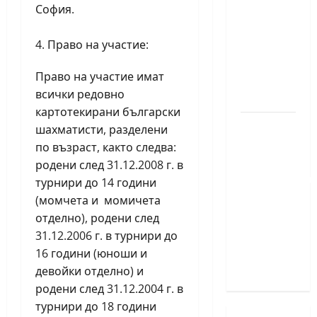
София.
медал
на
Право на участие:
силния
Grand
Право на участие имат
Prix в
всички редовно
Букурещ
картотекирани български
Българска
шахматисти, разделени
шахматна
по възраст, както следва:
лига
родени след 31.12.2008 г. в
организира
турнири до 14 години
голям
(момчета и момичета
шахматен
отделно), родени след
празник
31.12.2006 г. в турнири до
на 25
16 години (юноши и
април
девойки отделно) и
родени след 31.12.2004 г. в
турнири до 18 години