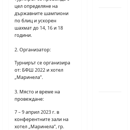
за жени
цел определяне на
държавните шампиони
Силно
по блиц и ускорен
представяне
шахмат до 14, 16 и 18
на Надя
години.
Тончева
и
Организатор:
Нургюл
Салимова
Турнирът се организира
на
от: БФШ 2022 и хотел
Европейско
„Маринела”.
първенство
в Батуми
Място и време на
Нургюл
провеждане:
Салимова
7 – 9 април 2023 г. в
триумфира
конферентните зали на
с нов
хотел „Маринела”, гр.
златен