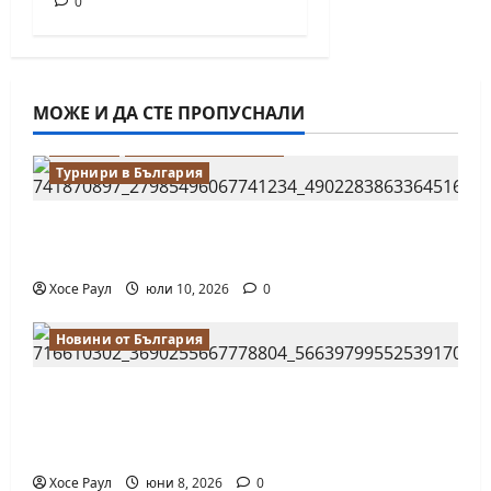
0
МОЖЕ И ДА СТЕ ПРОПУСНАЛИ
Водещи
Новини от България
Турнири в България
18-годишният Никола Кънов покори
върха на българския шах
Хосе Раул
юли 10, 2026
0
Новини от България
Нургюл Салимова на крачка от медал
на Европейското първенство по шахмат
за жени
Хосе Раул
юни 8, 2026
0