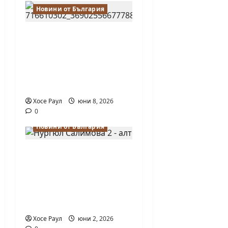
Новини от България
Нургюл Салимова на
крачка от медал на
Европейското
първенство по
шахмат за жени
Хосе Раул
юни 8, 2026
0
Новини от България
Силно представяне
на Надя Тончева и
Нургюл Салимова на
Европейско
първенство в Батуми
Хосе Раул
юни 2, 2026