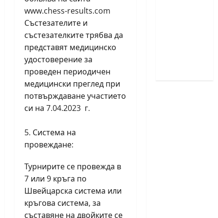
деца ще
www.chess-results.com
се
Състезателите и
проведат
състезателките трябва да
през
представят медицинско
юни в
удостоверение за
Приморско
проведен периодичен
медицински преглед при
потвърждаване участието
си на 7.04.2023 г.
Система на
провеждане:
Турнирите се провежда в
7 или 9 кръга по
Швейцарска система или
кръгова система, за
съставяне на двойките се