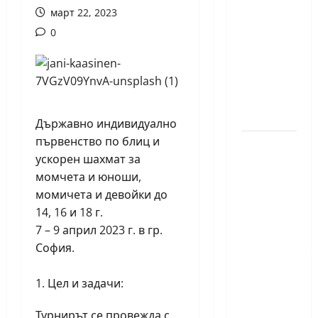
годишният
март 22, 2023
Никола
0
Кънов
покори
върха на
българския
шах
Държавно индивидуално
първенство по блиц и
Нургюл
ускорен шахмат за
Салимова
момчета и юноши,
на
момичета и девойки до
крачка
14, 16 и 18 г.
от медал
7 – 9 април 2023 г. в гр.
на
София.
Европейскот
първенство
Цел и задачи:
по
шахмат
Турнирът се провежда с