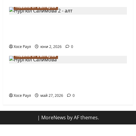
Новини от България
Силно представяне на Надя Тончева и
Нургюл Салимова на Европейско
първенство в Батуми
Хосе Раул
юни 2, 2026
0
Новини от България
Нургюл Салимова триумфира с нов
златен медал на силния Grand Prix в
Букурещ
Хосе Раул
май 27, 2026
0
|
MoreNews
by AF themes.