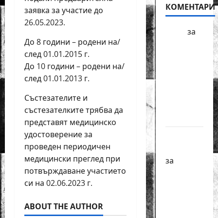
КОМЕНТАРИ
заявка за участие до
26.05.2023.
БФШ
за
До 8 години – родени на/
Шахматен
след 01.01.2015 г.
турнир
До 10 години – родени на/
“Купа
след 01.01.2013 г.
Милениум”
ще се
Състезателите и
проведе
състезателките трябва да
в София
представят медицинско
удостоверение за
Краси
проведен периодичен
Павлова
медицински преглед при
за
потвърждаване участието
Първенства
си на 02.06.2023 г.
по
класически
ABOUT THE AUTHOR
шах за