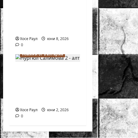
крачка от медал на
Европейското
първенство по
шахмат за жени
Хосе Раул
юни 8, 2026
0
Новини от България
Силно представяне
на Надя Тончева и
Нургюл Салимова на
Европейско
първенство в Батуми
Хосе Раул
юни 2, 2026
0