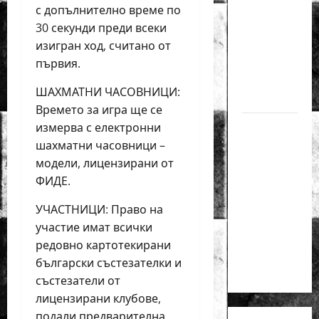
медал
с допълнително време по
на
30 секунди преди всеки
силния
изигран ход, считано от
Grand
първия.
Prix в
ШАХМАТНИ ЧАСОВНИЦИ:
Букурещ
Времето за игра ще се
Българска
измерва с електронни
шахматна
шахматни часовници –
лига
модели, лицензирани от
организира
ФИДЕ.
голям
УЧАСТНИЦИ: Право на
шахматен
участие имат всички
празник
редовно картотекирани
на 25
български състезателки и
април
състезатели от
лицензирани клубове,
подали предварителна