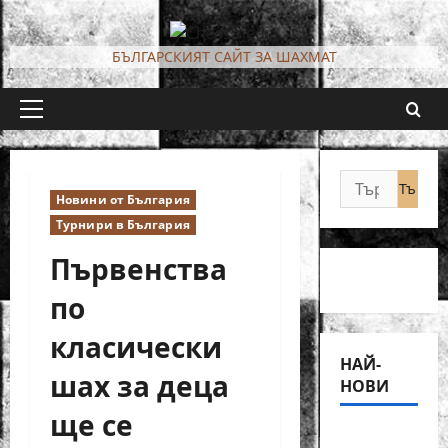
Skip
to
БЪЛГАРСКИЯТ САЙТ ЗА ШАХМАТ
content
Primary
Menu
Търсене
Новини от България
за:
Турнири в България
Първенства
по
класически
НАЙ-
шах за деца
НОВИ
ще се
18-