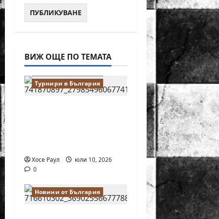
ВИЖ ОЩЕ ПО ТЕМАТА
Водещи
Новини от България
Турнири в България
18-годишният
Никола Кънов
покори върха на
българския шах
Хосе Раул
юли 10, 2026
0
Новини от България
Нургюл Салимова на