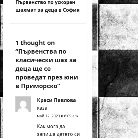
t
Първенство по ускорен
шахмат за деца в София
n
a
v
1 thought on
“
Първенства по
i
класически шах за
g
деца ще се
проведат през юни
a
в Приморско
”
t
Краси Павлова
i
каза:
май 12, 2023 в 6:09 am
o
Как мога да
n
запиша детето си