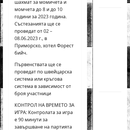
за жени
шахмат за момичета и
момчета до 8 и до 10
Силно
години за 2023 година.
представяне
Състезанията ще се
на Надя
проведат от 02 –
Тончева
08.06.2023 г., в
и
Приморско, хотел Форест
Нургюл
бийч.
Салимова
на
Първенствата ще се
Европейско
проведат по швейцарска
първенство
система или кръгова
в Батуми
система в зависимост от
броя участници
Нургюл
Салимова
КОНТРОЛ НА ВРЕМЕТО ЗА
триумфира
ИГРА: Контролата за игра
с нов
е 90 минути за
златен
завършване на партията