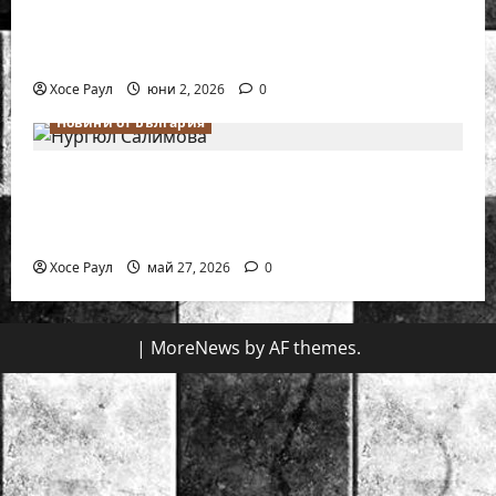
Силно представяне на Надя Тончева и
Нургюл Салимова на Европейско
първенство в Батуми
Хосе Раул
юни 2, 2026
0
Новини от България
Нургюл Салимова триумфира с нов
златен медал на силния Grand Prix в
Букурещ
Хосе Раул
май 27, 2026
0
|
MoreNews
by AF themes.