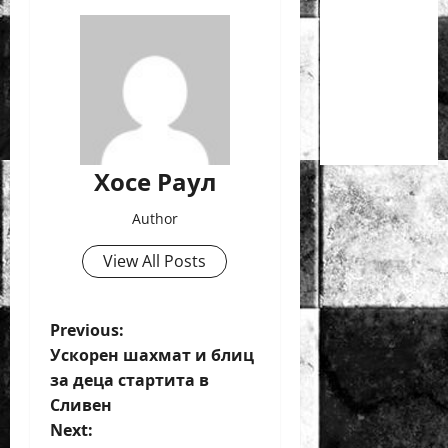
деца ще
се
проведат
през
юни в
Приморско
Хосе Раул
Author
View All Posts
P
Previous:
Ускорен шахмат и блиц
o
за деца стартита в
Сливен
s
Next: