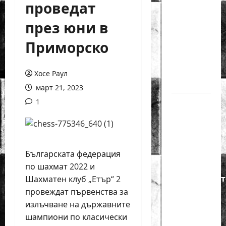
проведат
годишният
Никола
през юни в
Кънов
Приморско
покори
върха на
българския
Хосе Раул
шах
март 21, 2023
1
Нургюл
Салимова
на
крачка
от медал
Българската федерация
на
по шахмат 2022 и
Европейскот
Шахматен клуб „Етър“ 2
първенство
провеждат първенства за
по
излъчване на държавните
шахмат
шампиони по класически