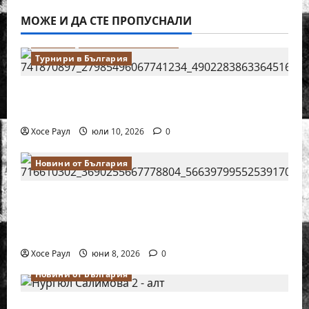
МОЖЕ И ДА СТЕ ПРОПУСНАЛИ
Водещи
Новини от България
Турнири в България
18-годишният Никола Кънов покори
върха на българския шах
Хосе Раул
юли 10, 2026
0
Новини от България
Нургюл Салимова на крачка от медал
на Европейското първенство по шахмат
за жени
Хосе Раул
юни 8, 2026
0
Новини от България