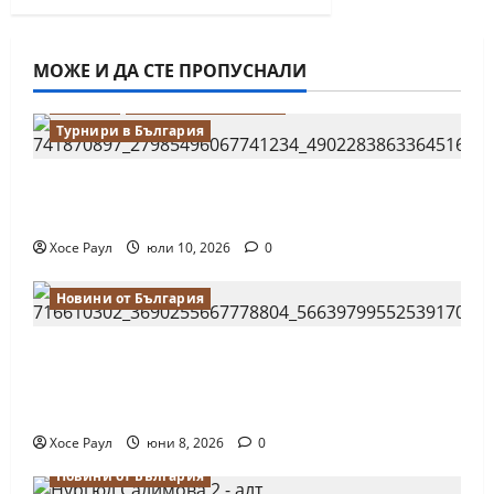
МОЖЕ И ДА СТЕ ПРОПУСНАЛИ
Водещи
Новини от България
Турнири в България
18-годишният Никола Кънов покори
върха на българския шах
Хосе Раул
юли 10, 2026
0
Новини от България
Нургюл Салимова на крачка от медал
на Европейското първенство по шахмат
за жени
Хосе Раул
юни 8, 2026
0
Новини от България