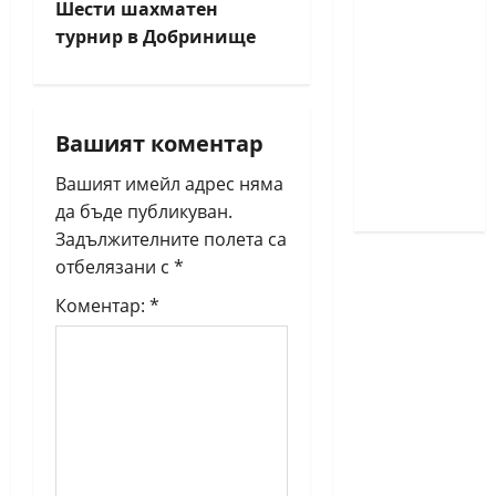
класически
Шести шахматен
шах за
t
турнир в Добринище
деца ще
n
се
проведат
a
през
Вашият коментар
юни в
v
Вашият имейл адрес няма
Приморско
да бъде публикуван.
i
Задължителните полета са
отбелязани с
*
g
Коментар:
*
a
t
i
o