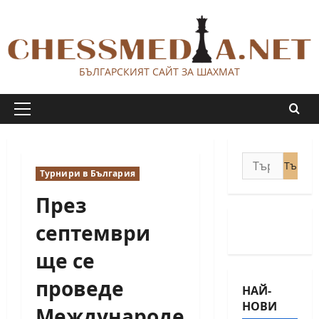
Skip
to
content
БЪЛГАРСКИЯТ САЙТ ЗА ШАХМАТ
Primary
Menu
Търсене
Турнири в България
за:
През
септември
ще се
проведе
НАЙ-
НОВИ
Международе