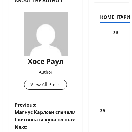
ABOUT THE AUTHOR
КОМЕНТАРИ
БФШ
за
Шахматен
турнир
“Купа
Хосе Раул
Милениум”
ще се
Author
проведе
в София
View All Posts
Краси
Павлова
P
Previous:
за
Магнус Карлсен спечели
o
Първенства
Световната купа по шах
по
Next:
s