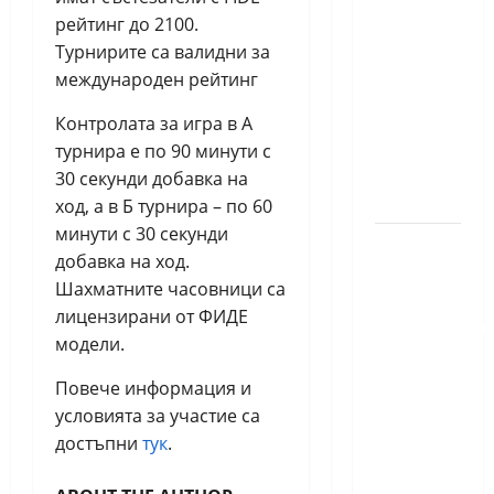
с нов
рейтинг до 2100.
златен
Турнирите са валидни за
медал
международен рейтинг
на
силния
Контролата за игра в А
Grand
турнира е по 90 минути с
Prix в
30 секунди добавка на
Букурещ
ход, а в Б турнира – по 60
минути с 30 секунди
Българска
добавка на ход.
шахматна
Шахматните часовници са
лига
лицензирани от ФИДЕ
организира
модели.
голям
шахматен
Повече информация и
празник
условията за участие са
на 25
достъпни
тук
.
април