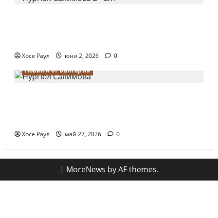
Силно представяне на Надя Тончева и
Нургюл Салимова на Европейско
първенство в Батуми
Хосе Раул
юни 2, 2026
0
Новини от България
Нургюл Салимова триумфира с нов
златен медал на силния Grand Prix в
Букурещ
Хосе Раул
май 27, 2026
0
|
MoreNews
by AF themes.