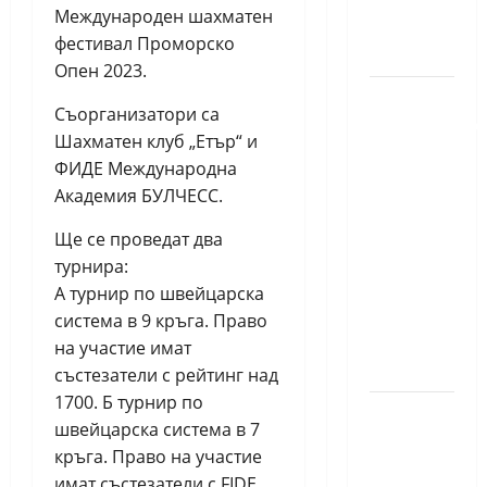
Международен шахматен
шахмат
фестивал Проморско
за жени
Опен 2023.
Силно
Съорганизатори са
представяне
Шахматен клуб „Етър“ и
на Надя
ФИДЕ Международна
Тончева
Академия БУЛЧЕСС.
и
Нургюл
Ще се проведат два
Салимова
турнира:
на
A турнир по швейцарска
Европейско
система в 9 кръга. Право
първенство
на участие имат
в Батуми
състезатели с рейтинг над
1700. Б турнир по
Нургюл
швейцарска система в 7
Салимова
кръга. Право на участие
триумфира
имат състезатели с FIDE