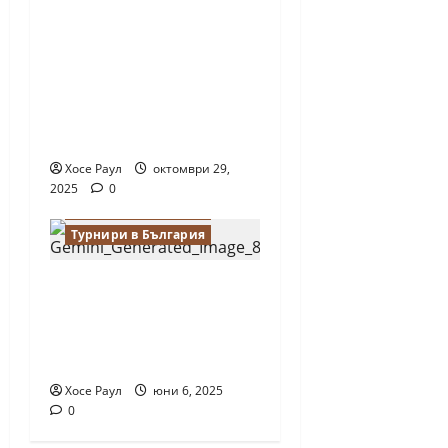
Intellias стартира
глобален шахматен
турнир за
технологични
професионалисти в
метавселената
Хосе Раул
октомври 29,
2025
0
Новини от България
Турнири в България
Купа „Милениум“
събира шахматния
елит в София на 22
юни
Хосе Раул
юни 6, 2025
0