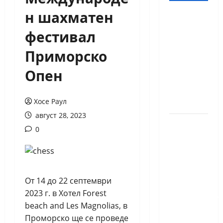
н шахматен
18-
годишният
фестивал
Никола
Приморско
Кънов
покори
Опен
върха на
българския
Хосе Раул
шах
август 28, 2023
Нургюл
0
Салимова
на
крачка
от медал
От 14 до 22 септември
на
2023 г. в Хотел Forest
Европейскот
beach and Les Magnolias, в
първенство
Проморско ще се проведе
по