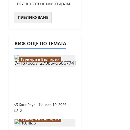
път когато коментирам.
ВИЖ ОЩЕ ПО ТЕМАТА
Водещи
Новини от България
Турнири в България
18-годишният
Никола Кънов
покори върха на
българския шах
Хосе Раул
юли 10, 2026
0
Онлайн игри
Турнири в България