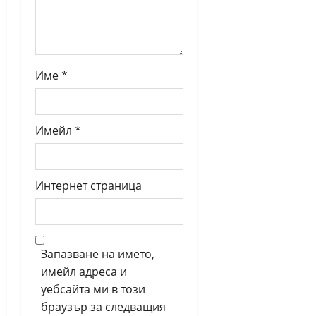
n
Име
*
Имейл
*
Интернет страница
Запазване на името,
имейл адреса и
уебсайта ми в този
браузър за следващия