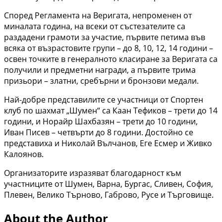
Според Регламента на Веригата, непроменен от
миналата година, на всеки от състезателите са
раздадени грамоти за участие, първите петима във
всяка от възрастовите групи – до 8, 10, 12, 14 години –
освен точките в генералното класиране за Веригата са
получили и предметни награди, а първите трима
призьори – златни, сребърни и бронзови медали.
Най-добре представилите се участници от Спортен
клуб по шахмат „Шумен“ са Каан Тефиков – трети до 14
години, и Норайр Шахбазян – трети до 10 години,
Иван Писев – четвърти до 8 години. Достойно се
представиха и Николай Вълчанов, Еге Есмер и Живко
Калоянов.
Организаторите изразяват благодарност към
участниците от Шумен, Варна, Бургас, Сливен, София,
Плевен, Велико Търново, Габрово, Русе и Търговище.
About the Author