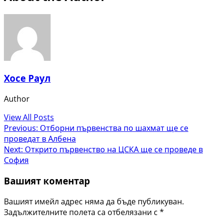
Хосе Раул
Author
View All Posts
Post
Previous:
Отборни първенства по шахмат ще се
проведат в Албена
navigation
Next:
Открито първенство на ЦСКА ще се проведе в
София
Вашият коментар
Вашият имейл адрес няма да бъде публикуван.
Задължителните полета са отбелязани с
*