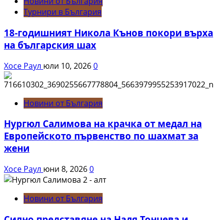
Новини от България
Турнири в България
18-годишният Никола Кънов покори върха
на българския шах
Хосе Раул
юли 10, 2026
0
Новини от България
Нургюл Салимова на крачка от медал на
Европейското първенство по шахмат за
жени
Хосе Раул
юни 8, 2026
0
Новини от България
Силно представяне на Надя Тончева и