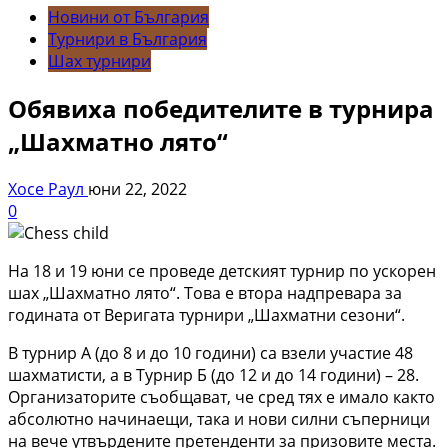
Новини от България
Турнири в България
Шах турнири
Обявиха победителите в турнира
„Шахматно лято“
Хосе Раул
юни 22, 2022
0
На 18 и 19 юни се проведе детският турнир по ускорен
шах „Шахматно лято“. Това е втора надпревара за
годината от Веригата турнири „Шахматни сезони“.
В турнир А (до 8 и до 10 години) са взели участие 48
шахматисти, а в Турнир Б (до 12 и до 14 години) – 28.
Организаторите съобщават, че сред тях е имало както
абсолютно начинаещи, така и нови силни съперници
на вече утвърдените претенденти за призовите места.