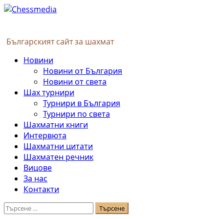
Skip
to
content
Българският сайт за шахмат
Primary
Новини
Menu
Новини от България
Новини от света
Шах турнири
Турнири в България
Турнири по света
Шахматни книги
Интервюта
Шахматни цитати
Шахматен речник
Вицове
За нас
Контакти
Търсене
за: