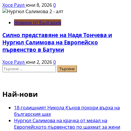
Хосе Раул
юни 8, 2026
0
Новини от България
Силно представяне на Надя Тончева и
Нургюл Салимова на Европейско
първенство в Батуми
Хосе Раул
юни 2, 2026
0
Търсене
за:
Най-нови
18-годишният Никола Кънов покори върха на
българския шах
Нургюл Салимова на крачка от медал на
Европейското първенство по шахмат за жени