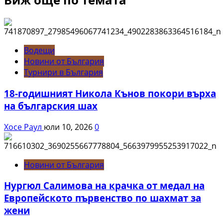
Водещи
Новини от България
Турнири в България
18-годишният Никола Кънов покори върха
на българския шах
Хосе Раул
юли 10, 2026
0
Новини от България
Нургюл Салимова на крачка от медал на
Европейското първенство по шахмат за
жени