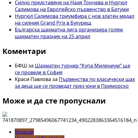
Силно представяне на Надя Тончева и Нургюл
Салимова на Европейско първенство в Батуми
Нургюл Салимова триумфира с нов златен медал
на силния Grand Prix в Букурещ
Българска шахматна лига организира голям
шахматен празник на 25 април
Коментари
БФШ
за
Шахматен турнир “Купа Милениум” ще
се проведе в София
Краси Павлова
за
Първенства по класически шах
за деца ще се проведат през юни в Приморско
Може и да сте пропуснали
Водещи