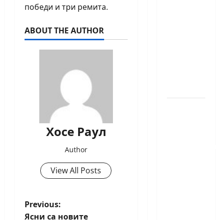
победи и три ремита.
златен
медал
ABOUT THE AUTHOR
на
силния
Grand
Prix в
Букурещ
Българска
шахматна
Хосе Раул
лига
организира
Author
голям
View All Posts
шахматен
празник
на 25
P
Previous:
април
Ясни са новите