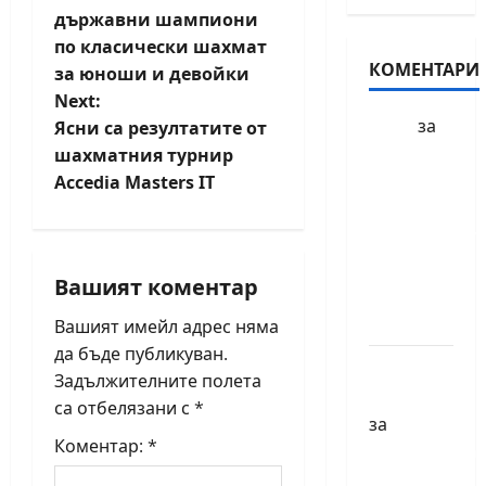
o
държавни шампиони
по класически шахмат
s
КОМЕНТАРИ
за юноши и девойки
t
Next:
за
БФШ
Ясни са резултатите от
n
Шахматен
шахматния турнир
Accedia Masters IT
турнир
a
“Купа
v
Милениум”
ще се
i
Вашият коментар
проведе
в София
Вашият имейл адрес няма
g
да бъде публикуван.
Краси
a
Задължителните полета
Павлова
са отбелязани с
*
t
за
Коментар:
*
Първенства
i
по