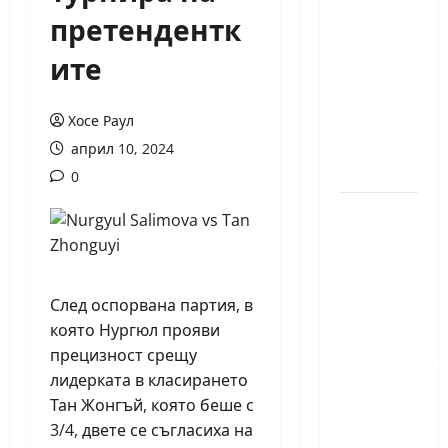
годишният
претендентк
Никола
ите
Кънов
покори
върха на
Хосе Раул
българския
април 10, 2024
шах
0
Нургюл
Салимова
на
крачка
След оспорвана партия, в
от медал
която Нургюл прояви
на
прецизност срещу
Европейскот
лидерката в класирането
първенство
Тан Жонгъй, която беше с
по
3/4, двете се съгласиха на
шахмат