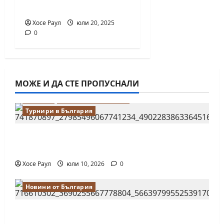
на шахмата
Хосе Раул
юли 20, 2025
0
МОЖЕ И ДА СТЕ ПРОПУСНАЛИ
Водещи
Новини от България
Турнири в България
18-годишният Никола Кънов покори
върха на българския шах
Хосе Раул
юли 10, 2026
0
Новини от България
Нургюл Салимова на крачка от медал