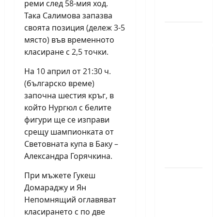
реми след 58-мия ход.
за жени
Така Салимова запазва
своята позиция (дележ 3-5
Силно
място) във временното
представяне
класиране с 2,5 точки.
на Надя
Тончева
На 10 април от 21:30 ч.
и
(българско време)
Нургюл
започна шестия кръг, в
който Нургюл с белите
Салимова
фигури ще се изправи
на
срещу шампионката от
Европейско
Световната купа в Баку –
първенство
Александра Горячкина.
в Батуми
При мъжете Гукеш
Нургюл
Домараджу и Ян
Салимова
Непомнящий оглавяват
триумфира
класирането с по две
с нов