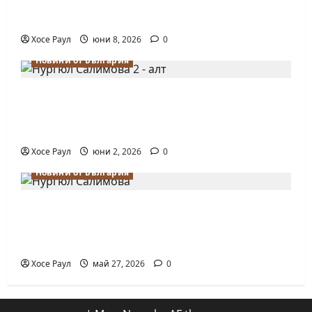
на Европейското първенство по шахмат
за жени
Хосе Раул
юни 8, 2026
0
Новини от България
Силно представяне на Надя Тончева и
Нургюл Салимова на Европейско
първенство в Батуми
Хосе Раул
юни 2, 2026
0
Новини от България
Нургюл Салимова триумфира с нов
златен медал на силния Grand Prix в
Букурещ
Хосе Раул
май 27, 2026
0