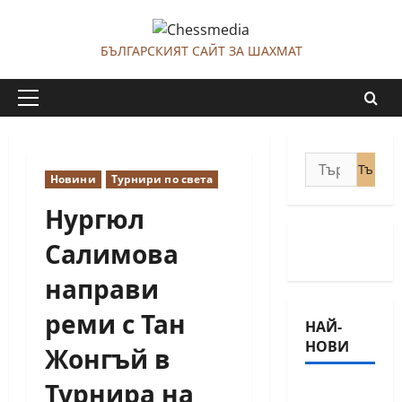
Skip
to
БЪЛГАРСКИЯТ САЙТ ЗА ШАХМАТ
content
Primary
Menu
Търсене
Новини
Турнири по света
за:
Нургюл
Салимова
направи
реми с Тан
НАЙ-
НОВИ
Жонгъй в
Турнира на
18-