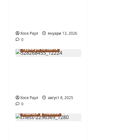
разказва за най-
красивите партии в
историята на
шахмата
Хосе Раул
януари 13, 2026
0
Водещи
Турнири по света
България с
европейска титла по
ускорен шахмат при
12-годишните
Хосе Раул
август 8, 2025
0
Водещи
Новини
Днес отбелязваме
Международния ден