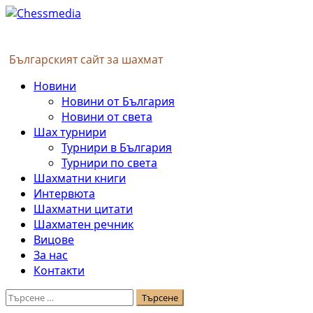
Skip
to
content
Българският сайт за шахмат
Primary
Новини
Menu
Новини от България
Новини от света
Шах турнири
Турнири в България
Турнири по света
Шахматни книги
Интервюта
Шахматни цитати
Шахматен речник
Вицове
За нас
Контакти
Търсене
за: