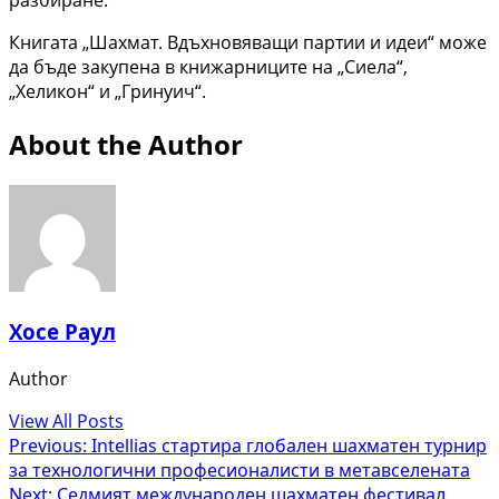
Книгата „Шахмат. Вдъхновяващи партии и идеи“ може
да бъде закупена в книжарниците на „Сиела“,
„Хеликон“ и „Гринуич“.
About the Author
Хосе Раул
Author
View All Posts
Post
Previous:
Intellias стартира глобален шахматен турнир
за технологични професионалисти в метавселената
navigation
Next:
Седмият международен шахматен фестивал