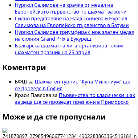
Нургюл Салимова на крачка от медал на
Европейското първенство по шахмат за жени
Силно представяне на Надя Тончева и Нургюл
Салимова на Европейско първенство в Батуми
Нургюл Салимова триумфира с нов златен медал
на силния Grand Prix в Букурещ
Българска шахматна лига организира голям
шахматен празник на 25 април
Коментари
БФШ
за
Шахматен турнир “Купа Милениум” ще
се проведе в София
Краси Павлова
за
Първенства по класически шах
за деца ще се проведат през юни в Приморско
Може и да сте пропуснали