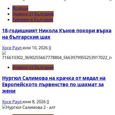
Водещи
Новини от България
Турнири в България
18-годишният Никола Кънов покори върха
на българския шах
Хосе Раул
юли 10, 2026
0
Новини от България
Нургюл Салимова на крачка от медал на
Европейското първенство по шахмат за
жени
Хосе Раул
юни 8, 2026
0