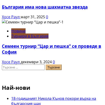
България има нова шахматна звезда
Хосе Раул
март 31, 2025
0
Новини
Турнири в България
Семеен турнир “Цар и пешка” се проведе в
София
Хосе Раул
декември 3, 2024
0
Търсене
за:
Най-нови
18-годишният Никола Кънов покори върха на
българския шах