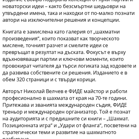
новаторски идеи – както безсмъртни шедьоври на
утвърдени имена, така и находки от по-малко познати
автори на изключителни решения и концепции.
Книгата е замислена като галерия от „шахматни
произведения“, които показват как творческото
мислене, точният разчет и смелите идеи се
превръщат в резултат на дъската. Фокусът е върху
вдъхновяващи партии и ключови моменти, които
провокират читателя да търси логиката зад ходовете и
да развива собствените си решения. Изданието е в
обем 320 страници и с твърди корици.
Авторът Николай Велчев е ФИДЕ майстор и работи
професионално в шахмата от края на 70-те години.
Притежава и званията международен съдия, ФИДЕ
треньор и международен организатор. Той е познат
на аудиторията и с предишните си книги – „Шахмат.
Позиционната игра“ и „Удари от фланга“, посветени на
стратегически теми и развитие на шахматното
разбиране.