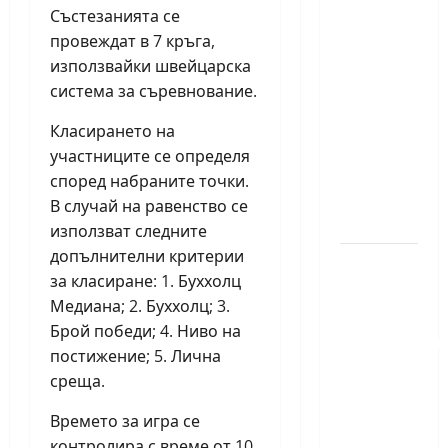
триумфира
Състезанията се
провеждат в 7 кръга,
с нов
използвайки швейцарска
златен
система за съревнование.
медал
на
Класирането на
силния
участниците се определя
Grand
според набраните точки.
Prix в
В случай на равенство се
Букурещ
използват следните
допълнителни критерии
Българска
за класиране: 1. Буххолц
шахматна
Медиана; 2. Буххолц; 3.
лига
Брой победи; 4. Ниво на
организира
постижение; 5. Лична
голям
среща.
шахматен
празник
Времето за игра се
контролира с време от 10
на 25