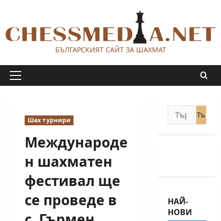
Skip
to
content
БЪЛГАРСКИЯТ САЙТ ЗА ШАХМАТ
Primary
Menu
Търсене
Шах турнири
за:
Международе
н шахматен
фестивал ще
се проведе в
НАЙ-
НОВИ
с. Гърмен