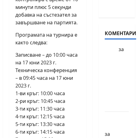
минути плюс 5 секунди
април
добавка на състезател за
завършване на партията.
КОМЕНТАРИ
Програмата на турнира е
както следва:
за
БФШ
Записване – до 10:00 часа
Шахматен
на 17 юни 2023 г.
турнир
Техническа конференция
“Купа
– в 09:45 часа на 17 юни
Милениум”
2023 г.
ще се
1-ви кръг: 10:00 часа
проведе
2-ри кръг: 10:45 часа
в София
3-ти кръг: 11:30 часа
4-ти кръг: 12:15 часа
Краси
5-ти кръг: 13:30 часа
Павлова
6-ти кръг: 14:15 часа
за