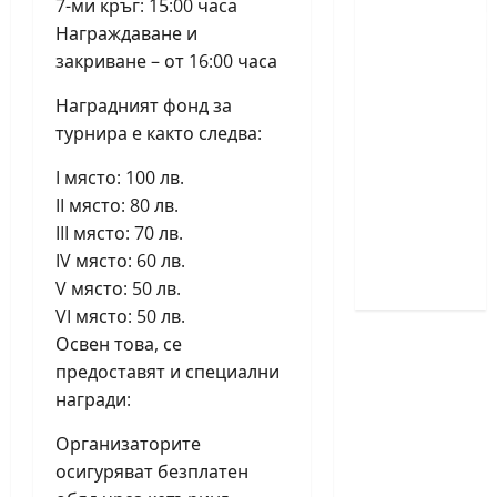
7-ми кръг: 15:00 часа
Първенства
Награждаване и
по
закриване – от 16:00 часа
класически
шах за
Наградният фонд за
деца ще
турнира е както следва:
се
I място: 100 лв.
проведат
II място: 80 лв.
през
III място: 70 лв.
юни в
IV място: 60 лв.
Приморско
V място: 50 лв.
VI място: 50 лв.
Освен това, се
предоставят и специални
награди:
Организаторите
осигуряват безплатен