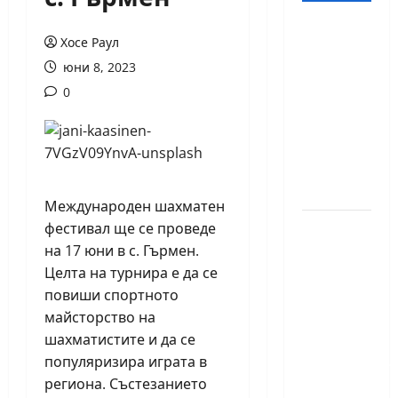
18-
Хосе Раул
годишният
юни 8, 2023
Никола
0
Кънов
покори
върха на
българския
шах
Международен шахматен
фестивал ще се проведе
Нургюл
на 17 юни в с. Гърмен.
Салимова
Целта на турнира е да се
на
повиши спортното
крачка
майсторство на
от медал
шахматистите и да се
на
популяризира играта в
Европейскот
региона. Състезанието
първенство