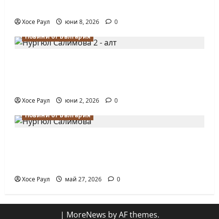
за жени
Хосе Раул
юни 8, 2026
0
Новини от България
Силно представяне на Надя Тончева и
Нургюл Салимова на Европейско
първенство в Батуми
Хосе Раул
юни 2, 2026
0
Новини от България
Нургюл Салимова триумфира с нов
златен медал на силния Grand Prix в
Букурещ
Хосе Раул
май 27, 2026
0
|
MoreNews
by AF themes.