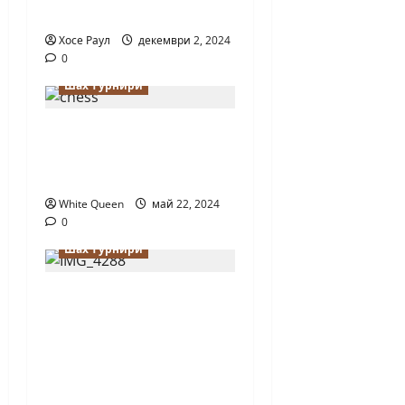
проведе в Сливен
Хосе Раул
декември 2, 2024
0
Турнири в България
Шах турнири
XX – ти Шахматен
турнир по ускорен
шах “ СЛИВНИЦА 24 „
White Queen
май 22, 2024
0
Турнири в България
Шах турнири
Ясни са резултатите
от Държавните
индивидуални
първенства за деца
по ускорен шахмат и