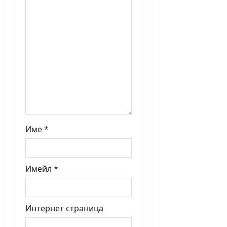
t
i
o
n
Име
*
Имейл
*
Интернет страница