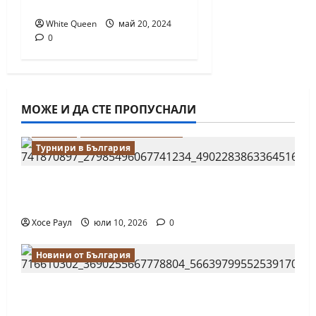
блиц
White Queen
май 20, 2024
0
МОЖЕ И ДА СТЕ ПРОПУСНАЛИ
Водещи
Новини от България
Турнири в България
18-годишният Никола Кънов покори
върха на българския шах
Хосе Раул
юли 10, 2026
0
Новини от България
Нургюл Салимова на крачка от медал
на Европейското първенство по шахмат