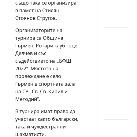
също така се организира
по
в памет на Стилян
шахмат
Стоянов Стругов.
за жени
Организаторите на
Силно
турнира са Община
представяне
Гърмен, Ротари клуб Гоце
на Надя
Делчев и със
Тончева
съдействието на „БФШ
и
2022“. Мястото на
Нургюл
провеждане е село
Салимова
Гърмен в спортната зала
на
на СУ „Св. Св. Кирил и
Европейско
Методий“.
първенство
В турнира имат право да
в Батуми
участват както български,
Нургюл
така и чуждестранни
Салимова
шахматисти.