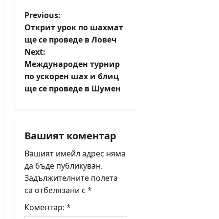
P
Previous:
Открит урок по шахмат
o
ще се проведе в Ловеч
Next:
s
Международен турнир
t
по ускорен шах и блиц
ще се проведе в Шумен
n
a
Вашият коментар
v
Вашият имейл адрес няма
i
да бъде публикуван.
Задължителните полета
g
са отбелязани с
*
a
Коментар:
*