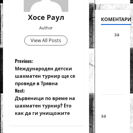
Хосе Раул
КОМЕНТАРИ
Author
БФШ
за
View All Posts
Шахматен
турнир
“Купа
P
Previous:
Милениум”
Международен детски
o
ще се
шахматен турнир ще се
проведе
проведе в Трявна
s
в София
Next:
t
Дървеници по време на
Краси
шахматен турнир? Eто
Павлова
n
как да ги унищожите
за
a
Първенства
по