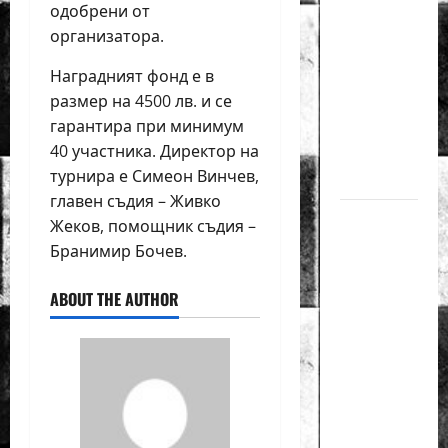
одобрени от
златен
организатора.
медал
на
Наградният фонд е в
силния
размер на 4500 лв. и се
Grand Prix
гарантира при минимум
40 участника. Директор на
в
турнира е Симеон Винчев,
Букурещ
главен съдия – Живко
Българска
Жеков, помощник съдия –
шахматна
Бранимир Бочев.
лига
организира
ABOUT THE AUTHOR
голям
шахматен
празник
на 25
април