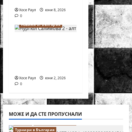
шахмат за жени
Хосе Раул
юни 8, 2026
0
Новини от България
Силно представяне
на Надя Тончева и
Нургюл Салимова на
Европейско
първенство в Батуми
Хосе Раул
юни 2, 2026
0
МОЖЕ И ДА СТЕ ПРОПУСНАЛИ
Водещи
Новини от България
Турнири в България