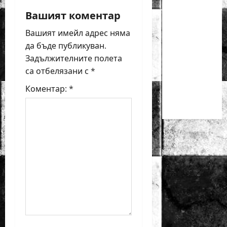
v
класически
Вашият коментар
шах за
i
Вашият имейл адрес няма
деца ще
g
да бъде публикуван.
се
Задължителните полета
проведат
a
са отбелязани с
*
през
t
юни в
Коментар:
*
Приморско
i
o
n