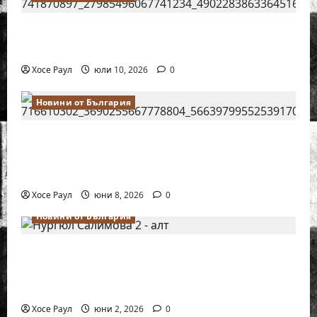
18-годишният Никола Кънов покори
върха на българския шах
Хосе Раул
юли 10, 2026
0
Новини от България
Нургюл Салимова на крачка от медал
на Европейското първенство по шахмат
за жени
Хосе Раул
юни 8, 2026
0
Новини от България
Силно представяне на Надя Тончева и
Нургюл Салимова на Европейско
първенство в Батуми
Хосе Раул
юни 2, 2026
0