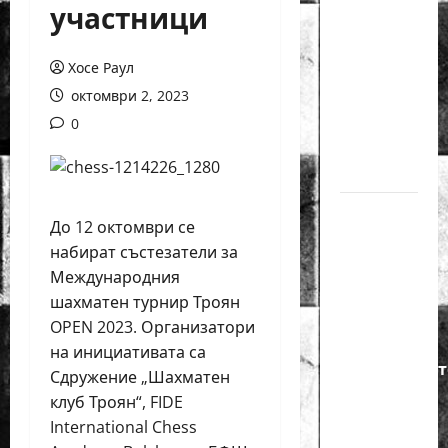
участници
годишният
Никола
Кънов
Хосе Раул
покори
октомври 2, 2023
върха на
0
българския
шах
Нургюл
До 12 октомври се
Салимова
набират състезатели за
на
Международния
крачка
шахматен турнир Троян
от медал
OPEN 2023. Организатори
на
на инициативата са
Европейскот
Сдружение „Шахматен
първенство
клуб Троян“, FIDE
по
International Chess
шахмат