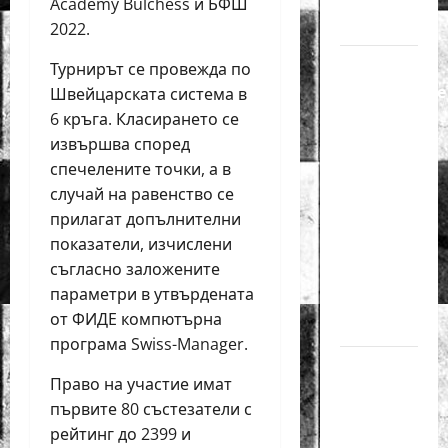
Academy Bulchess и БФШ
за жени
2022.
Силно
Турнирът се провежда по
представяне
Швейцарската система в
на Надя
6 кръга. Класирането се
Тончева
извършва според
и
спечелените точки, а в
случай на равенство се
Нургюл
прилагат допълнителни
Салимова
показатели, изчислени
на
съгласно заложените
Европейско
параметри в утвърдената
първенство
от ФИДЕ компютърна
в Батуми
програма Swiss-Manager.
Нургюл
Право на участие имат
Салимова
първите 80 състезатели с
триумфира
рейтинг до 2399 и
с нов