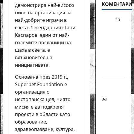
КОМЕНТАРИ
демонстрира най-високо
ниво на организация за
БФШ
за
най-добрите играчи в
Шахматен
света. Легендарният Гари
турнир
Каспаров, един от най-
“Купа
големите посланици на
Милениум”
шаха в света, е
ще се
вдъхновител на
проведе
инициативата.
в София
Основана през 2019 г.,
Краси
Superbet Foundation е
Павлова
организация с
за
нестопанска цел, чиято
Първенства
мисия е да подкрепя
по
проекти в области като
класически
образование,
шах за
здравеопазване, култура,