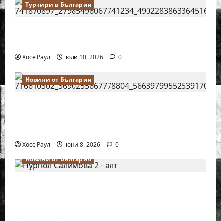
Турнири в България
18-годишният Никола Кънов покори
върха на българския шах
Хосе Раул
юли 10, 2026
0
Новини от България
Нургюл Салимова на крачка от медал
на Европейското първенство по шахмат
за жени
Хосе Раул
юни 8, 2026
0
Новини от България
Силно представяне на Надя Тончева и
Нургюл Салимова на Европейско
първенство в Батуми