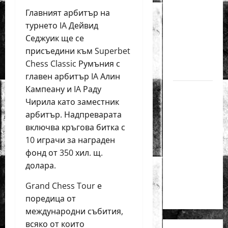
медал
Главният арбитър на
на
турнето IA Дейвид
силния
Седжуик ще се
Grand
присъедини към Superbet
Prix в
Chess Classic Румъния с
Букурещ
главен арбитър IA Алин
Кампеану и IA Раду
Българска
Чирила като заместник
шахматна
арбитър. Надпреварата
лига
включва кръгова битка с
организира
10 играчи за награден
голям
фонд от 350 хил. щ.
шахматен
долара.
празник
на 25
Grand Chess Tour е
април
поредица от
международни събития,
всяко от които