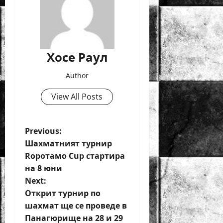
Хосе Раул
Author
View All Posts
P
Previous:
Шахматният турнир
o
Rоротамо Cup стартира
на 8 юни
s
Next:
t
Открит турнир по
шахмат ще се проведе в
n
Панагюрище на 28 и 29