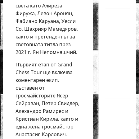
за жени
света като Алиреза
Фиружа, Левон Аронян,
Силно
Фабиано Каруана, Уесли
представяне
Со, Шахрияр Мамедяров,
на Надя
както и претендентът за
Тончева
световната титла през
и
2021 г. Ян Непомняшчий.
Нургюл
Салимова
Първият етап от Grand
на
Chess Tour ще включва
Европейско
коментарен екип,
първенство
съставен от
в Батуми
гросмайсторите Ясер
Сейраван, Петер Свидлер,
Нургюл
Алехандро Рамирес и
Салимова
Кристиан Кирила, както и
триумфира
една жена гросмайстор
с нов
Анастасия Карлович.
златен