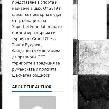
деца ще
представяне в спорта и
се
най-вече в шах. От 2019 г.
проведат
шахът се превърна в един
през
от гръбнаците на
юни в
Superbet Foundation, като
Приморско
организира първия си
турнир от Grand Chess
Tour в Букурещ.
Фондацията се ангажира
да превърне GCT
турнирите в традиция за
румънската и полската
шахматна общност.
ABOUT THE AUTHOR