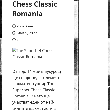
Chess Classic
годишният
Никола
Romania
Кънов
покори
Хосе Раул
върха на
май 5, 2022
българския
0
шах
Нургюл
Салимова
на
крачка
От 5 до 14 май в Букурещ
от медал
ще се проведе големият
на
шахматен турнир The
Европейскот
Superbet Chess Classic
първенство
Romania. В него ще
по
участват едни от най-
шахмат
силните шахматисти в