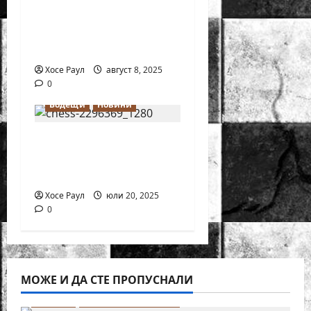
европейска титла по
ускорен шахмат при
12-годишните
Хосе Раул
август 8, 2025
0
Водещи
Новини
Днес отбелязваме
Международния ден
на шахмата
Хосе Раул
юли 20, 2025
0
МОЖЕ И ДА СТЕ ПРОПУСНАЛИ
Водещи
Новини от България