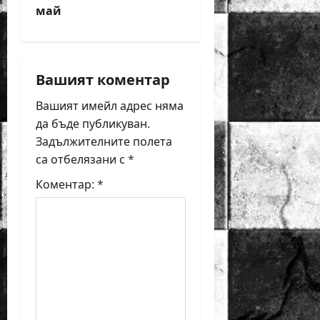
май
a
v
i
Вашият коментар
Вашият имейл адрес няма
g
да бъде публикуван.
a
Задължителните полета
са отбелязани с
*
t
Коментар:
*
i
o
n