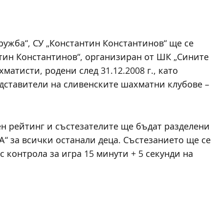
Дружба“, СУ „Константин Константинов“ ще се
тин Константинов“, организиран от ШК „Сините
матисти, родени след 31.12.2008 г., като
редставители на сливенските шахматни клубове –
н рейтинг и състезателите ще бъдат разделени
 „А“ за всички останали деца. Състезанието ще се
с контрола за игра 15 минути + 5 секунди на