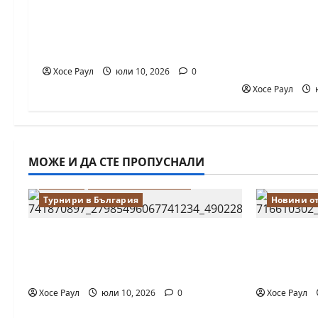
18-годишният Никола
Нургюл Са
Кънов покори върха на
крачка от 
българския шах
Европейск
по шахмат
Хосе Раул
юли 10, 2026
0
Хосе Раул
ю
МОЖЕ И ДА СТЕ ПРОПУСНАЛИ
Водещи
Новини от България
Турнири в България
Новини о
18-годишният Никола Кънов
Нургюл С
покори върха на българския
медал на
шах
първенст
Хосе Раул
юли 10, 2026
0
Хосе Раул