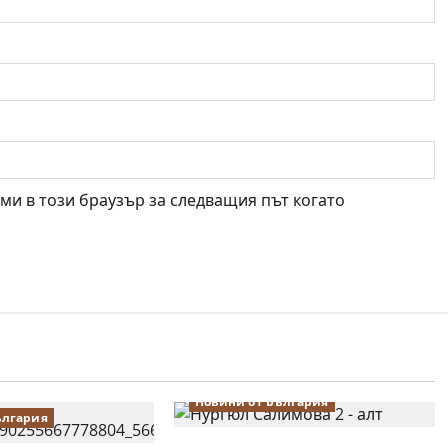
 ми в този браузър за следващия път когато
Новини от България
ългария