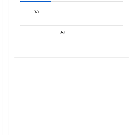
БФШ
Шахматен турнир “Купа
за
Милениум” ще се проведе в София
Краси Павлова
Първенства по
за
класически шах за деца ще се проведат
през юни в Приморско