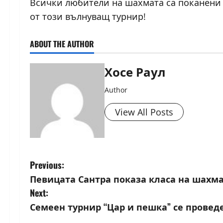
Всички любители на шахмата са поканени д
от този вълнуващ турнир!
ABOUT THE AUTHOR
Хосе Раул
Author
View All Posts
P
Previous:
Певицата Сантра показа класа на шахм
o
Next:
s
Семеен турнир “Цар и пешка” се провед