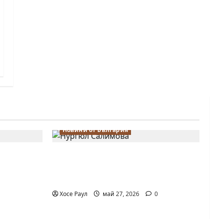
Новини от България
 Надя
Нургюл Салимова триумфира с
лимова на
нов златен медал на силния
о в
Grand Prix в Букурещ
Хосе Раул
май 27, 2026
0