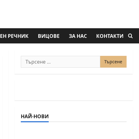
ЕН РЕЧНИК
ВИЦОВЕ
ЗА НАС
КОНТАКТИ
Търсене
за:
НАЙ-НОВИ
18-годишният Никола Кънов покори