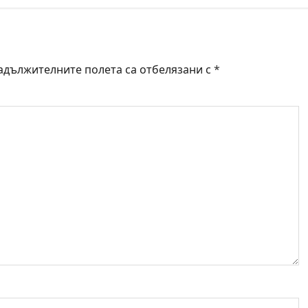
адължителните полета са отбелязани с
*