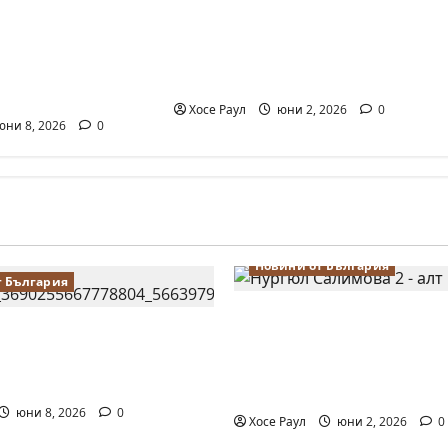
Силно представяне на
лимова на
Надя Тончева и Нургюл
медал на
Салимова на Европейско
ото първенство
първенство в Батуми
 за жени
Хосе Раул
юни 2, 2026
0
ни 8, 2026
0
Новини от България
т България
Силно представяне на
алимова на крачка от
Тончева и Нургюл Са
 Европейското
Европейско първенств
во по шахмат за жени
Батуми
юни 8, 2026
0
Хосе Раул
юни 2, 2026
0