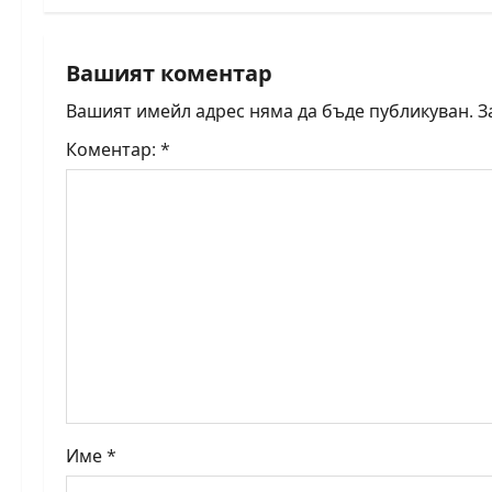
t
n
Вашият коментар
a
Вашият имейл адрес няма да бъде публикуван.
З
v
Коментар:
*
i
g
a
t
i
o
Име
*
n