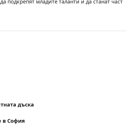
а подкрепят младите таланти и да станат част
атната дъска
е в София