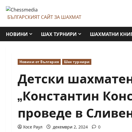
Skip
to
БЪЛГАРСКИЯТ САЙТ ЗА ШАХМАТ
content
НОВИНИ
ШАХ ТУРНИРИ
ШАХМАТНИ КНИ
Новини от България
Шах турнири
Детски шахматен
„Константин Кон
проведе в Сливе
Хосе Раул
декември 2, 2024
0