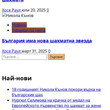
Хосе Раул
юли 20, 2025
0
Новини
Турнири по света
България има нова шахматна звезда
Хосе Раул
март 31, 2025
0
Търсене
за:
Най-нови
18-годишният Никола Кънов покори върха на
българския шах
Нургюл Салимова на крачка от медал на
Европейското първенство по шахмат за жени