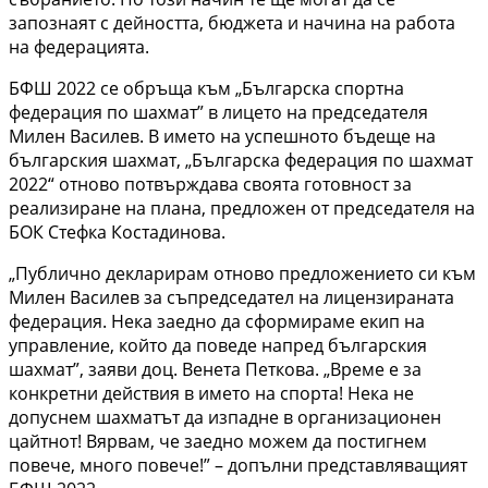
запознаят с дейността, бюджета и начина на работа
на федерацията.
БФШ 2022 се обръща към „Българска спортна
федерация по шахмат” в лицето на председателя
Милен Василев. В името на успешното бъдеще на
българския шахмат, „Българска федерация по шахмат
2022“ отново потвърждава своята готовност за
реализиране на плана, предложен от председателя на
БОК Стефка Костадинова.
„Публично декларирам отново предложението си към
Милен Василев за съпредседател на лицензираната
федерация. Нека заедно да сформираме екип на
управление, който да поведе напред българския
шахмат”, заяви доц. Венета Петкова. „Време е за
конкретни действия в името на спорта! Нека не
допуснем шахматът да изпадне в организационен
цайтнот! Вярвам, че заедно можем да постигнем
повече, много повече!” – допълни представляващият