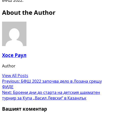
БФШ 2022.
About the Author
Хосе Раул
Author
View All Posts
Post
Previous:
БФШ 2022 започва дело в Лозана срещу
ФИДЕ
navigation
Next:
Броени дни до старта на детския шахматен
турнир за Купа „Васил Левски“ в Казанлък
Вашият коментар