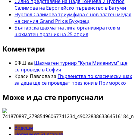
Силно представяне на Надя Тончева и Нургюл
Салимова на Европейско първенство в Батуми
Нургюл Салимова триумфира с нов златен медал
на силния Grand Prix в Букурещ
Българска шахматна лига организира голям
шахматен празник на 25 април
Коментари
БФШ
за
Шахматен турнир “Купа Милениум” ще
се проведе в София
Краси Павлова
за
Първенства по класически шах
за деца ще се проведат през юни в Приморско
Може и да сте пропуснали
Водещи
Новини от България