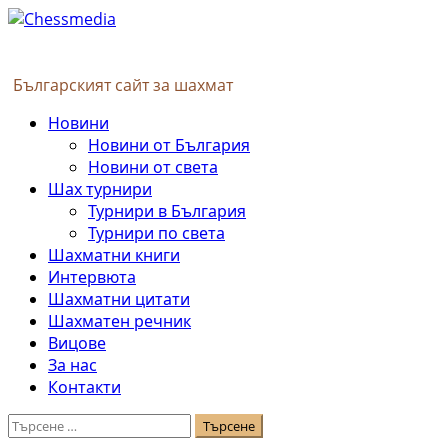
Skip
to
content
Българският сайт за шахмат
Primary
Новини
Menu
Новини от България
Новини от света
Шах турнири
Турнири в България
Турнири по света
Шахматни книги
Интервюта
Шахматни цитати
Шахматен речник
Вицове
За нас
Контакти
Търсене
за: