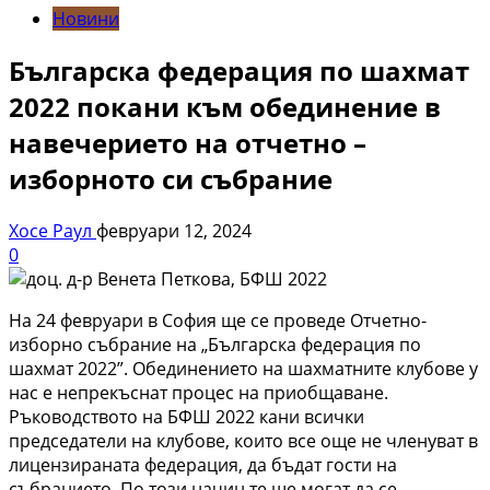
Новини
Българска федерация по шахмат
2022 покани към обединение в
навечерието на отчетно –
изборното си събрание
Хосе Раул
февруари 12, 2024
0
На 24 февруари в София ще се проведе Отчетно-
изборно събрание на „Българска федерация по
шахмат 2022”. Обединението на шахматните клубове у
нас е непрекъснат процес на приобщаване.
Ръководството на БФШ 2022 кани всички
председатели на клубове, които все още не членуват в
лицензираната федерация, да бъдат гости на
събранието. По този начин те ще могат да се