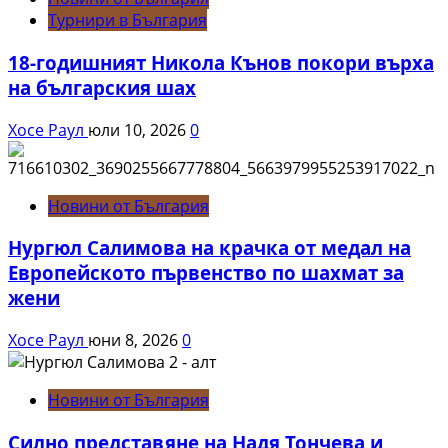
Турнири в България
18-годишният Никола Кънов покори върха
на българския шах
Хосе Раул
юли 10, 2026
0
Новини от България
Нургюл Салимова на крачка от медал на
Европейското първенство по шахмат за
жени
Хосе Раул
юни 8, 2026
0
Новини от България
Силно представяне на Надя Тончева и