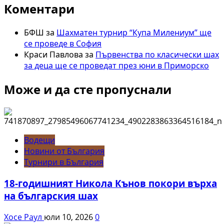
Коментари
БФШ
за
Шахматен турнир “Купа Милениум” ще
се проведе в София
Краси Павлова
за
Първенства по класически шах
за деца ще се проведат през юни в Приморско
Може и да сте пропуснали
Водещи
Новини от България
Турнири в България
18-годишният Никола Кънов покори върха
на българския шах
Хосе Раул
юли 10, 2026
0