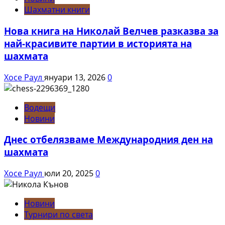
Шахматни книги
Нова книга на Николай Велчев разказва за
най-красивите партии в историята на
шахмата
Хосе Раул
януари 13, 2026
0
Водещи
Новини
Днес отбелязваме Международния ден на
шахмата
Хосе Раул
юли 20, 2025
0
Новини
Турнири по света