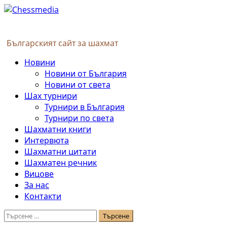
Skip
to
content
Българският сайт за шахмат
Primary
Новини
Menu
Новини от България
Новини от света
Шах турнири
Турнири в България
Турнири по света
Шахматни книги
Интервюта
Шахматни цитати
Шахматен речник
Вицове
За нас
Контакти
Търсене
за: