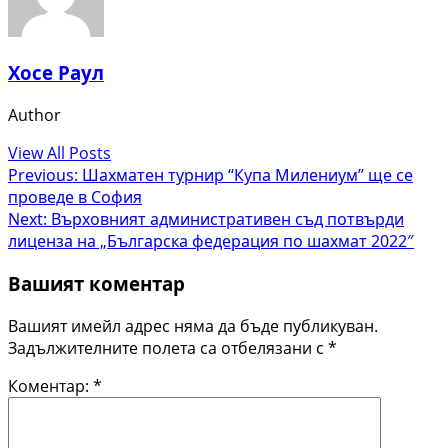
Хосе Раул
Author
View All Posts
Post
Previous:
Шахматен турнир “Купа Милениум” ще се
проведе в София
navigation
Next:
Върховният административен съд потвърди
лиценза на „Българска федерация по шахмат 2022″
Вашият коментар
Вашият имейл адрес няма да бъде публикуван.
Задължителните полета са отбелязани с
*
Коментар:
*