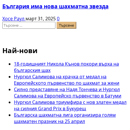
България има нова шахматна звезда
Хосе Раул
март 31, 2025
0
Търсене
за:
Най-нови
18-годишният Никола Кънов покори върха на
българския шах
Нургюл Салимова на крачка от медал на
Европейското първенство по шахмат за жени
Силно представяне на Надя Тончева и Нургюл
Салимова на Европейско първенство в Батуми
Нургюл Салимова триумфира с нов златен медал
на силния Grand Prix в Букурещ
Българска шахматна лига организира голям
шахматен празник на 25 април