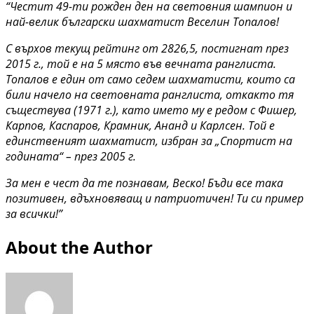
“
Честит 49-ти рожден ден на световния шампион и
най-велик български шахматист Веселин Топалов!
С върхов текущ рейтинг от 2826,5, постигнат през
2015 г., той е на 5 място във вечната ранглиста.
Топалов е един от само седем шахматисти, които са
били начело на световната ранглиста, откакто тя
съществува (1971 г.), като името му е редом с Фишер,
Карпов, Каспаров, Крамник, Ананд и Карлсен. Той е
единственият шахматист, избран за „Спортист на
годината“ – през 2005 г.
За мен е чест да те познавам, Веско! Бъди все така
позитивен, вдъхновяващ и патриотичен! Ти си пример
за всички!”
About the Author