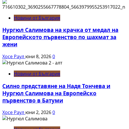
Новини от България
Нургюл Салимова на крачка от медал на
Европейското първенство по шахмат за
жени
Хосе Раул
юни 8, 2026
0
Новини от България
Силно представяне на Надя Тончева и
Нургюл Салимова на Европейско
първенство в Батуми
Хосе Раул
юни 2, 2026
0