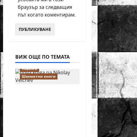
браузър за следващия
път когато коментирам.
ВИЖ ОЩЕ ПО ТЕМАТА
Новини
Шахматни книги
Нова книга на
Николай Велчев
разказва за най-
красивите партии в
историята на
шахмата