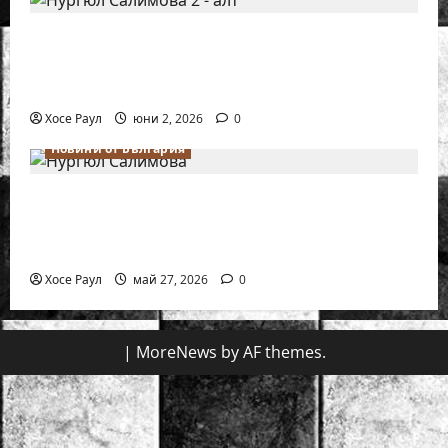
Силно представяне на Надя Тончева и
Нургюл Салимова на Европейско
първенство в Батуми
Хосе Раул
юни 2, 2026
0
Новини от България
Нургюл Салимова триумфира с нов
златен медал на силния Grand Prix в
Букурещ
Хосе Раул
май 27, 2026
0
|
MoreNews
by AF themes.