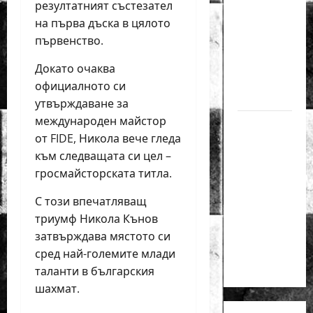
резултатният състезател
медал
на първа дъска в цялото
на
първенство.
силния
Grand
Докато очаква
Prix в
официалното си
Букурещ
утвърждаване за
международен майстор
Българска
от FIDE, Никола вече гледа
шахматна
към следващата си цел –
лига
гросмайсторската титла.
организира
голям
С този впечатляващ
шахматен
триумф Никола Кънов
празник
затвърждава мястото си
на 25
сред най-големите млади
април
таланти в българския
шахмат.