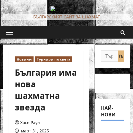
Skip
to
БЪЛГАРСКИЯТ САЙТ ЗА ШАХМАТ
content
Primary
Menu
Търсене
Новини
Турнири по света
за:
България има
нова
шахматна
звезда
НАЙ-
НОВИ
Хосе Раул
18-
март 31, 2025