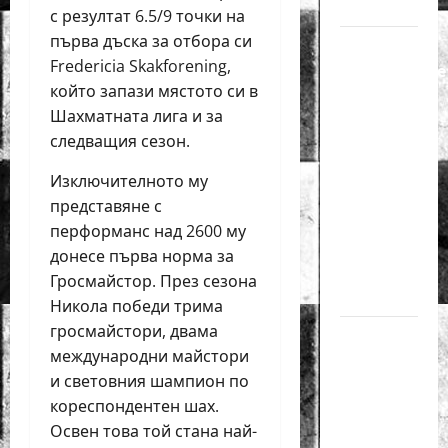
за жени
с резултат 6.5/9 точки на
първа дъска за отбора си
Силно
Fredericia Skakforening,
представяне
който запази мястото си в
на Надя
Шахматната лига и за
Тончева
следващия сезон.
и
Нургюл
Изключителното му
Салимова
представяне с
на
перформанс над 2600 му
Европейско
донесе първа норма за
първенство
Гросмайстор. През сезона
в Батуми
Никола победи трима
гросмайстори, двама
Нургюл
международни майстори
Салимова
и световния шампион по
триумфира
кореспондентен шах.
с нов
Освен това той стана най-
златен