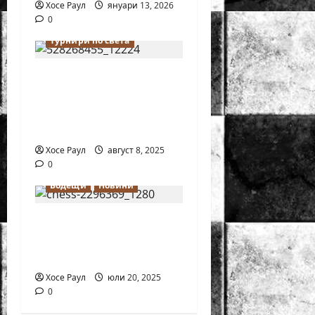
Хосе Раул
януари 13, 2026
0
Водещи
Турнири по света
България с
европейска титла по
ускорен шахмат при
12-годишните
Хосе Раул
август 8, 2025
0
Водещи
Новини
Днес отбелязваме
Международния ден
на шахмата
Хосе Раул
юли 20, 2025
0