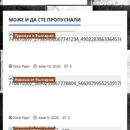
МОЖЕ И ДА СТЕ ПРОПУСНАЛИ
Водещи
Новини от България
Турнири в България
18-годишният Никола Кънов покори
върха на българския шах
Хосе Раул
юли 10, 2026
0
Новини от България
Нургюл Салимова на крачка от медал
на Европейското първенство по шахмат
за жени
Хосе Раул
юни 8, 2026
0
Новини от България