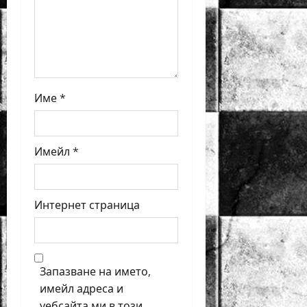
n
Име
*
Имейл
*
Интернет страница
Запазване на името,
имейл адреса и
уебсайта ми в този