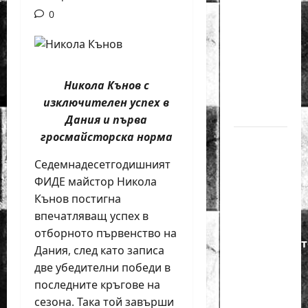
годишният
0
Никола
Кънов
покори
върха на
Никола Кънов с
българския
изключителен успех в
шах
Дания и първа
гросмайсторска норма
Нургюл
Салимова
Седемнадесетгодишният
на
ФИДЕ майстор Никола
крачка
Кънов постигна
от медал
впечатляващ успех в
на
отборното първенство на
Европейскот
Дания, след като записа
първенство
две убедителни победи в
по
последните кръгове на
шахмат
сезона. Така той завърши