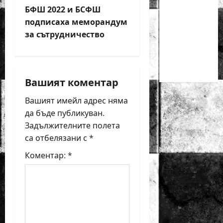
s
деца ще
БФШ 2022 и БСФШ
се
t
подписаха меморандум
проведат
за сътрудничество
през
n
юни в
a
Приморско
Вашият коментар
v
Вашият имейл адрес няма
i
да бъде публикуван.
Задължителните полета
g
са отбелязани с
*
a
Коментар:
*
t
i
o