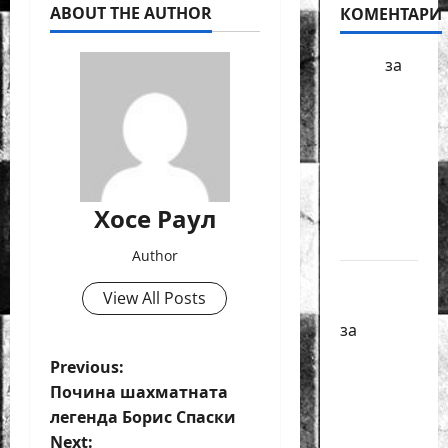
ABOUT THE AUTHOR
КОМЕНТАРИ
БФШ
за
Шахматен
турнир
“Купа
Милениум”
ще се
Хосе Раул
проведе
в София
Author
Краси
View All Posts
Павлова
за
Първенства
P
Previous:
по
Почина шахматната
класически
o
легенда Борис Спаски
шах за
Next: