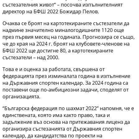
състезателния живот“ – посочва изпълнителният
директор на БФШ 2022 Божидар Пелов.
Очаква се броят на картотекираните състезатели да
надмине значително миналогодишните 1120 още
през първия месец на годината. Прогнозира се също,
че до края на 2024 г. броят на клубовете-членове на
БФШ 2022 ще достигне 80, а картотекираните
състезатели – над 2000.
Това е и оценка за работата, свършена от
федерацията през изминалата година в изпълнение
на Държавния спортен календар. За 2024 година са
поставени още по-амбициозни задачи, споделят от
организацията.
“Българска федерация по шахмат 2022” напомня, че е
единствената, която има както право, така и
задължение въз основа на притежавания лиценз да
организира състезанията от Държавния спортен
календар, да кандидатства по проекти на