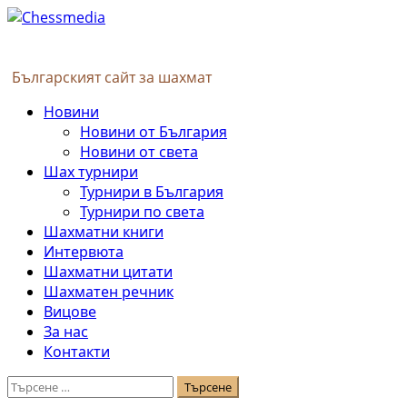
Skip
to
content
Българският сайт за шахмат
Primary
Новини
Menu
Новини от България
Новини от света
Шах турнири
Турнири в България
Турнири по света
Шахматни книги
Интервюта
Шахматни цитати
Шахматен речник
Вицове
За нас
Контакти
Търсене
за: