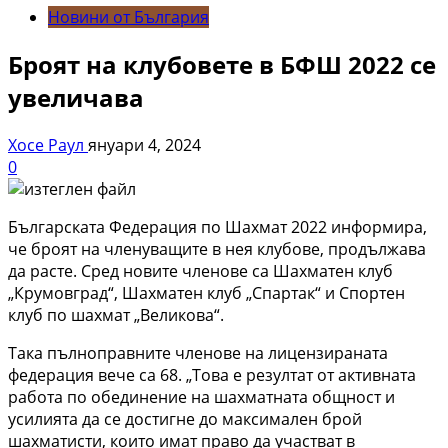
Новини от България
Броят на клубовете в БФШ 2022 се
увеличава
Хосе Раул
януари 4, 2024
0
Българската Федерация по Шахмат 2022 информира,
че броят на членуващите в нея клубове, продължава
да расте. Сред новите членове са Шахматен клуб
„Крумовград“, Шахматен клуб „Спартак“ и Спортен
клуб по шахмат „Великова“.
Така пълноправните членове на лицензираната
федерация вече са 68. „Това е резултат от активната
работа по обединение на шахматната общност и
усилията да се достигне до максимален брой
шахматисти, които имат право да участват в