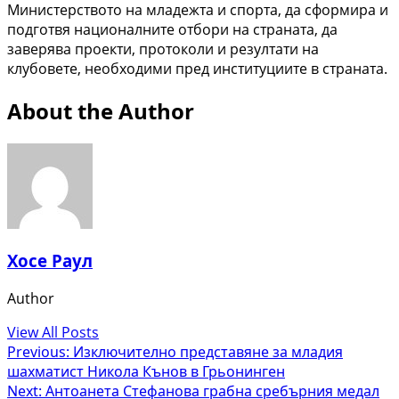
Министерството на младежта и спорта, да сформира и
подготвя националните отбори на страната, да
заверява проекти, протоколи и резултати на
клубовете, необходими пред институциите в страната.
About the Author
Хосе Раул
Author
View All Posts
Post
Previous:
Изключително представяне за младия
шахматист Никола Кънов в Грьонинген
navigation
Next:
Антоанета Стефанова грабна сребърния медал