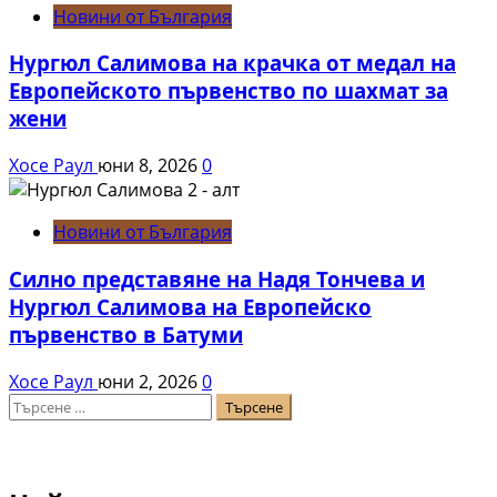
Новини от България
Нургюл Салимова на крачка от медал на
Европейското първенство по шахмат за
жени
Хосе Раул
юни 8, 2026
0
Новини от България
Силно представяне на Надя Тончева и
Нургюл Салимова на Европейско
първенство в Батуми
Хосе Раул
юни 2, 2026
0
Търсене
за: