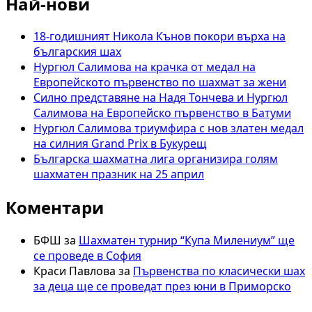
Най-нови
18-годишният Никола Кънов покори върха на
българския шах
Нургюл Салимова на крачка от медал на
Европейското първенство по шахмат за жени
Силно представяне на Надя Тончева и Нургюл
Салимова на Европейско първенство в Батуми
Нургюл Салимова триумфира с нов златен медал
на силния Grand Prix в Букурещ
Българска шахматна лига организира голям
шахматен празник на 25 април
Коментари
БФШ
за
Шахматен турнир “Купа Милениум” ще
се проведе в София
Краси Павлова
за
Първенства по класически шах
за деца ще се проведат през юни в Приморско