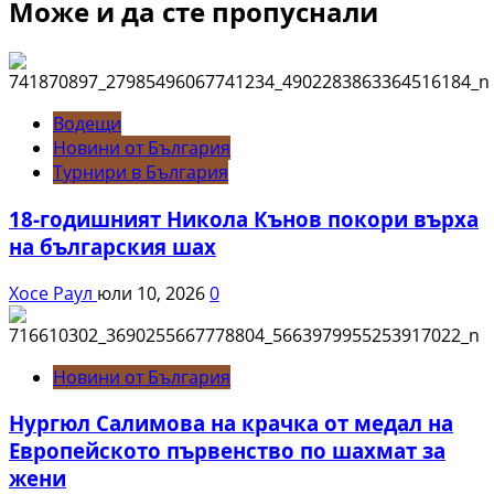
Може и да сте пропуснали
Водещи
Новини от България
Турнири в България
18-годишният Никола Кънов покори върха
на българския шах
Хосе Раул
юли 10, 2026
0
Новини от България
Нургюл Салимова на крачка от медал на
Европейското първенство по шахмат за
жени