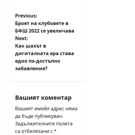
P
Previous:
Броят на клубовете в
o
БФШ 2022 се увеличава
Next:
s
Как шахът в
t
дигиталната ера става
едно по-достъпно
n
забавление?
a
v
Вашият коментар
i
Вашият имейл адрес няма
да бъде публикуван.
g
Задължителните полета
a
са отбелязани с
*