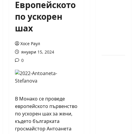
Европейското
годишният
Никола
по ускорен
Кънов
шах
покори
върха на
българския
Хосе Раул
шах
януари 15, 2024
0
Нургюл
Салимова
на
крачка
от медал
на
В Монако се проведе
Европейскот
европейското първенство
първенство
по ускорен шах за жени,
по
където българката
шахмат
гросмайстор Антоанета