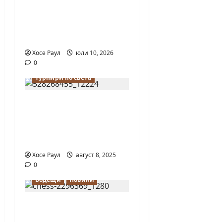
18-годишният
Никола Кънов
покори върха на
българския шах
Хосе Раул
юли 10, 2026
0
Водещи
Турнири по света
България с
европейска титла по
ускорен шахмат при
12-годишните
Хосе Раул
август 8, 2025
0
Водещи
Новини
Днес отбелязваме
Международния ден