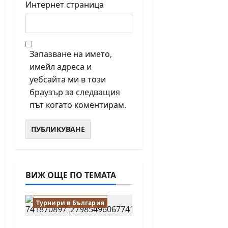
Интернет страница
Запазване на името,
имейл адреса и
уебсайта ми в този
браузър за следващия
път когато коментирам.
ВИЖ ОЩЕ ПО ТЕМАТА
Водещи
Новини от България
Турнири в България