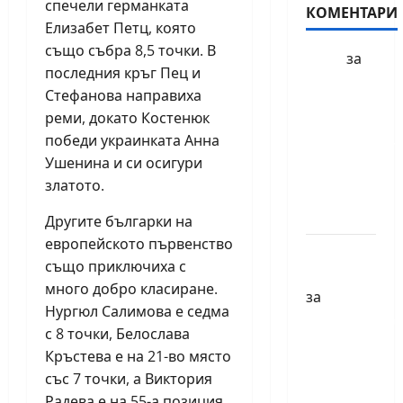
спечели германката
КОМЕНТАРИ
Елизабет Петц, която
също събра 8,5 точки. В
БФШ
за
последния кръг Пец и
Шахматен
Стефанова направиха
турнир
реми, докато Костенюк
“Купа
победи украинката Анна
Милениум”
Ушенина и си осигури
ще се
златото.
проведе
в София
Другите българки на
европейското първенство
Краси
също приключиха с
Павлова
много добро класиране.
за
Нургюл Салимова е седма
Първенства
с 8 точки, Белослава
по
Кръстева е на 21-во място
класически
със 7 точки, а Виктория
шах за
Радева е на 55-а позиция