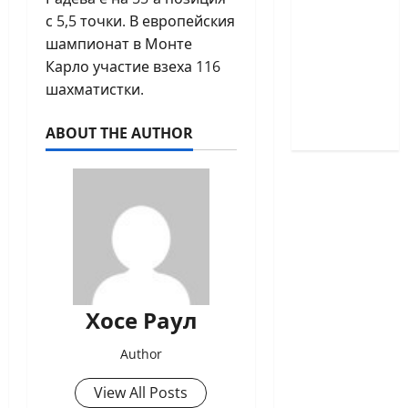
деца ще
с 5,5 точки. В европейския
се
шампионат в Монте
проведат
Карло участие взеха 116
през
шахматистки.
юни в
Приморско
ABOUT THE AUTHOR
Хосе Раул
Author
View All Posts