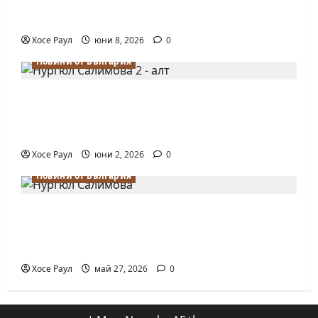
на Европейското първенство по шахмат
за жени
Хосе Раул
юни 8, 2026
0
Новини от България
Силно представяне на Надя Тончева и
Нургюл Салимова на Европейско
първенство в Батуми
Хосе Раул
юни 2, 2026
0
Новини от България
Нургюл Салимова триумфира с нов
златен медал на силния Grand Prix в
Букурещ
Хосе Раул
май 27, 2026
0