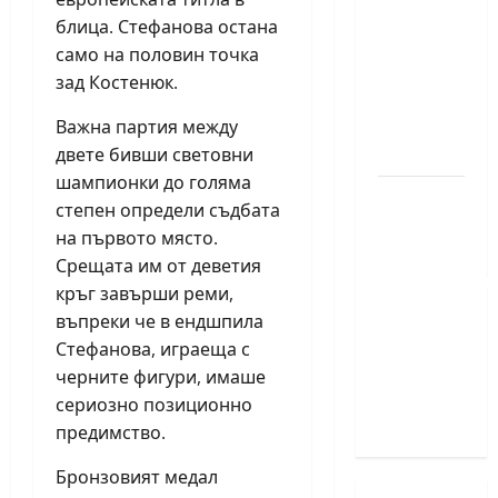
медал
блица. Стефанова остана
на
само на половин точка
силния
зад Костенюк.
Grand
Prix в
Важна партия между
Букурещ
двете бивши световни
шампионки до голяма
Българска
степен определи съдбата
шахматна
на първото място.
лига
Срещата им от деветия
организира
кръг завърши реми,
голям
въпреки че в ендшпила
шахматен
Стефанова, играеща с
празник
черните фигури, имаше
на 25
сериозно позиционно
април
предимство.
Бронзовият медал