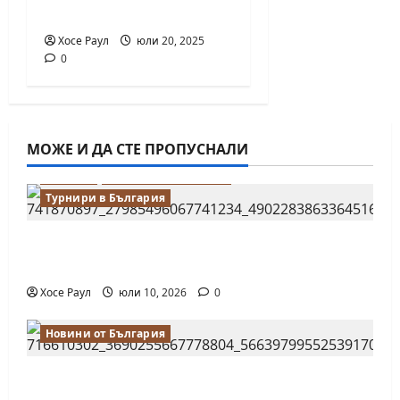
на шахмата
Хосе Раул
юли 20, 2025
0
МОЖЕ И ДА СТЕ ПРОПУСНАЛИ
Водещи
Новини от България
Турнири в България
18-годишният Никола Кънов покори
върха на българския шах
Хосе Раул
юли 10, 2026
0
Новини от България
Нургюл Салимова на крачка от медал