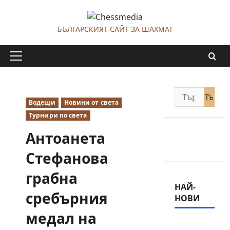
Skip
to
БЪЛГАРСКИЯТ САЙТ ЗА ШАХМАТ
content
Primary
Menu
Търсене
Водещи
Новини от света
за:
Турнири по света
Антоанета
Стефанова
грабна
НАЙ-
сребърния
НОВИ
медал на
18-