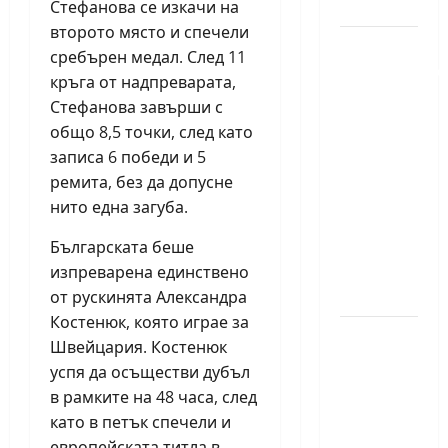
за жени
Стефанова се изкачи на
второто място и спечели
Силно
сребърен медал. След 11
представяне
кръга от надпреварата,
на Надя
Стефанова завърши с
Тончева
общо 8,5 точки, след като
и
записа 6 победи и 5
Нургюл
ремита, без да допусне
Салимова
нито една загуба.
на
Европейско
Българската беше
първенство
изпреварена единствено
в Батуми
от рускинята Александра
Костенюк, която играе за
Нургюл
Швейцария. Костенюк
Салимова
успя да осъществи дубъл
триумфира
в рамките на 48 часа, след
с нов
като в петък спечели и
златен
европейската титла в