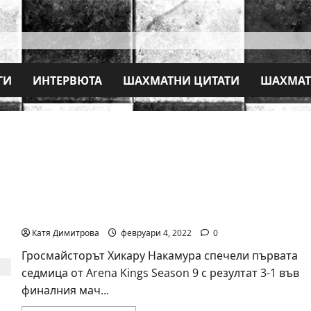
ГИ
ИНТЕРВЮТА
ШАХМАТНИ ЦИТАТИ
ШАХМАТ
Накамура отбеляза победа в Arena Kings
Катя Димитрова
февруари 4, 2022
0
Гросмайсторът Хикару Накамура спечели първата
седмица от Arena Kings Season 9 с резултат 3-1 във
финалния мач...