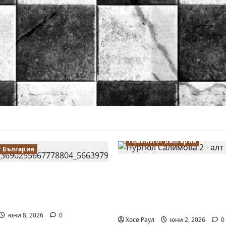
Новини от България
т България
Силно представяне на
алимова на крачка от
Тончева и Нургюл Са
 Европейското
Европейско първенств
во по шахмат за жени
Батуми
юни 8, 2026
0
Хосе Раул
юни 2, 2026
0