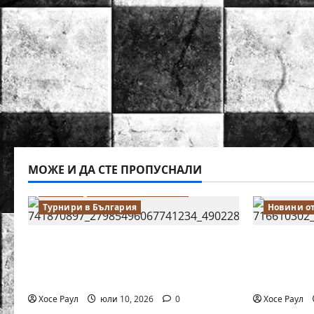
МОЖЕ И ДА СТЕ ПРОПУСНАЛИ
Водещи
Новини от България
Турнири в България
Новини о
18-годишният Никола Кънов
Нургюл С
покори върха на българския
медал на
шах
първенст
Хосе Раул
юли 10, 2026
0
Хосе Раул