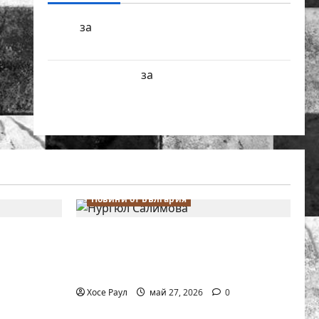
БФШ
Шахматен турнир “Купа
за
Милениум” ще се проведе в София
Краси Павлова
Първенства по
за
класически шах за деца ще се проведат
през юни в Приморско
Новини от България
 Надя
Нургюл Салимова триумфира с
лимова на
нов златен медал на силния
о в
Grand Prix в Букурещ
Хосе Раул
май 27, 2026
0