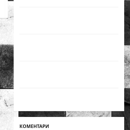
върха на българския шах
Нургюл Салимова на крачка от медал
на Европейското първенство по шахмат
за жени
Силно представяне на Надя Тончева и
Нургюл Салимова на Европейско
първенство в Батуми
Нургюл Салимова триумфира с нов
златен медал на силния Grand Prix в
Букурещ
Българска шахматна лига организира
голям шахматен празник на 25 април
КОМЕНТАРИ