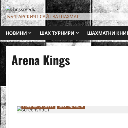
Skip
to
БЪЛГАРСКИЯТ САЙТ ЗА ШАХМАТ
content
НОВИНИ
ШАХ ТУРНИРИ
ШАХМАТНИ КНИ
Arena Kings
Новини от света
Шах турнири