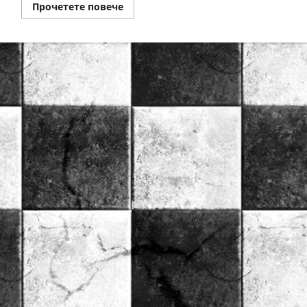
Read
Прочетете повече
more
about
Накамура
отбеляза
победа
в
Arena
Kings