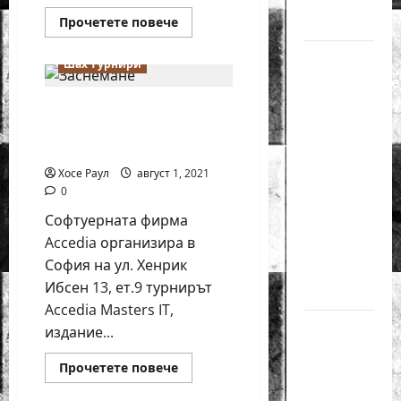
за жени
Новини
Read
Прочетете повече
more
Новини от България
about
Силно
Международен
Шах турнири
шахматен
представяне
фестивал
ще
на Надя
През октомври ще се
се
проведе
Тончева
проведе Шахматен
в
с.
турнир Аccedia Masters IT
и
Гърмен
Нургюл
Хосе Раул
август 1, 2021
0
Салимова
Софтуерната фирма
на
Accedia организира в
Европейско
София на ул. Хенрик
първенство
Ибсен 13, ет.9 турнирът
в Батуми
Accedia Masters IT,
Нургюл
издание...
Салимова
Read
Прочетете повече
триумфира
more
about
с нов