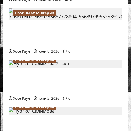
Новини от България
Нургюл Салимова на крачка от медал
на Европейското първенство по шахмат
за жени
Хосе Раул
юни 8, 2026
0
Новини от България
Силно представяне на Надя Тончева и
Нургюл Салимова на Европейско
първенство в Батуми
Хосе Раул
юни 2, 2026
0
Новини от България
Нургюл Салимова триумфира с нов
златен медал на силния Grand Prix в