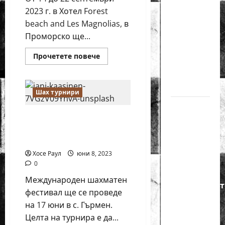
годишният
2023 г. в Хотел Forest
Никола
beach and Les Magnolias, в
Кънов
Проморско ще...
покори
Read
Прочетете повече
върха на
more
about
българския
През
септември
шах
ще
Шах турнири
се
проведе
Нургюл
Международен
Международен
Салимова
шахматен
фестивал
шахматен фестивал ще
на
Приморско
се проведе в с. Гърмен
Опен
крачка
Хосе Раул
юни 8, 2023
от медал
0
на
Международен шахматен
Европейскот
фестивал ще се проведе
първенство
на 17 юни в с. Гърмен.
по
Целта на турнира е да...
шахмат