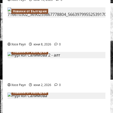
Новини от България
Нургюл Салимова на крачка от медал
на Европейското първенство по шахмат
за жени
Хосе Раул
юни 8, 2026
0
Новини от България
Силно представяне на Надя Тончева и
Нургюл Салимова на Европейско
първенство в Батуми
Хосе Раул
юни 2, 2026
0
Новини от България
Нургюл Салимова триумфира с нов
златен медал на силния Grand Prix в