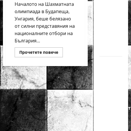
Началото на Шахматната
годишният
олимпиада в Будапеща,
Никола
Унгария, беше белязано
Кънов
от силни представяния на
покори
националните отбори на
върха на
България...
българския
шах
Read
Прочетете повече
more
about
Нургюл
България
с
Салимова
две
победи
на
на
крачка
Шахматната
олимпиада
от медал
в
Будапеща
на
Европейскот
първенство
по
шахмат