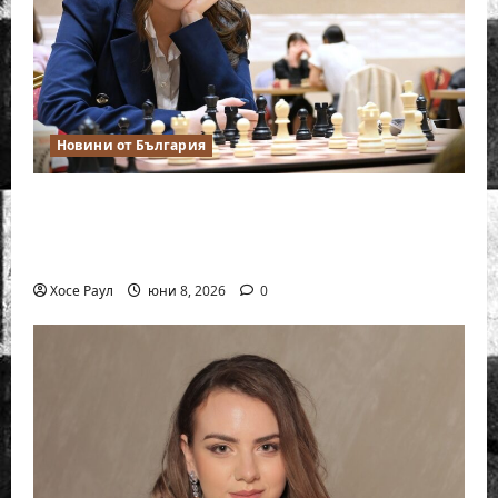
Новини от България
Нургюл Салимова на крачка от медал
на Европейското първенство по шахмат
за жени
Хосе Раул
юни 8, 2026
0