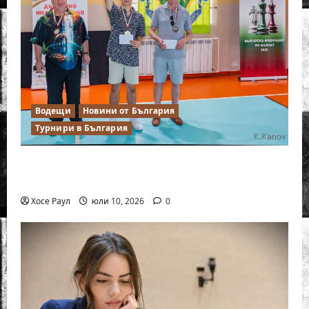
Водещи
Новини от България
Турнири в България
18-годишният Никола Кънов покори
върха на българския шах
Хосе Раул
юли 10, 2026
0