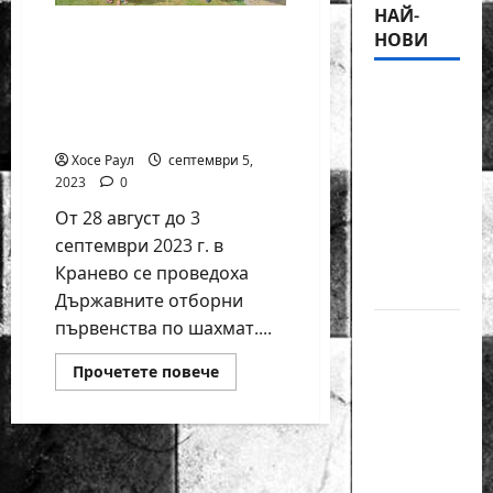
НАЙ-
СК „Рицар“ са новите
НОВИ
шампиони по шахмат
на България от
18-
Държавните клубни
годишният
първенства
Никола
Хосе Раул
септември 5,
Кънов
2023
0
покори
От 28 август до 3
върха на
септември 2023 г. в
българския
Кранево се проведоха
шах
Държавните отборни
първенства по шахмат....
Нургюл
Салимова
Read
Прочетете повече
на
more
about
крачка
СК
„Рицар“
от медал
са
новите
на
шампиони