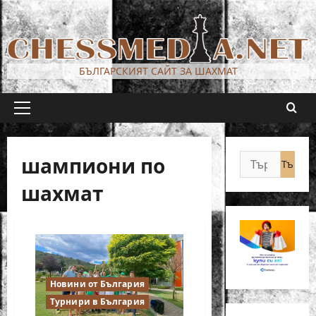
Skip
to
content
БЪЛГАРСКИЯТ САЙТ ЗА ШАХМАТ
Primary
Menu
шампиони по
Търсене
за:
шахмат
Новини от България
Турнири в България