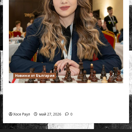
Новини от България
Нургюл Салимова триумфира с нов
златен медал на силния Grand Prix в
Букурещ
Хосе Раул
май 27, 2026
0