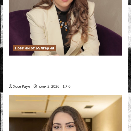
Новини от България
Силно представяне на Надя Тончева и
Нургюл Салимова на Европейско
първенство в Батуми
Хосе Раул
юни 2, 2026
0