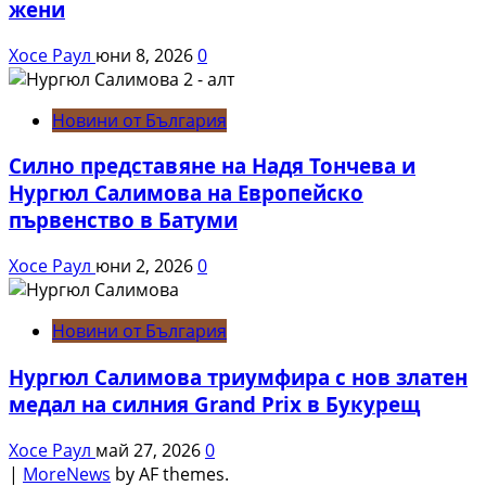
жени
Хосе Раул
юни 8, 2026
0
Новини от България
Силно представяне на Надя Тончева и
Нургюл Салимова на Европейско
първенство в Батуми
Хосе Раул
юни 2, 2026
0
Новини от България
Нургюл Салимова триумфира с нов златен
медал на силния Grand Prix в Букурещ
Хосе Раул
май 27, 2026
0
|
MoreNews
by AF themes.