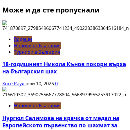
Може и да сте пропуснали
Водещи
Новини от България
Турнири в България
18-годишният Никола Кънов покори върха
на българския шах
Хосе Раул
юли 10, 2026
0
Новини от България
Нургюл Салимова на крачка от медал на
Европейското първенство по шахмат за