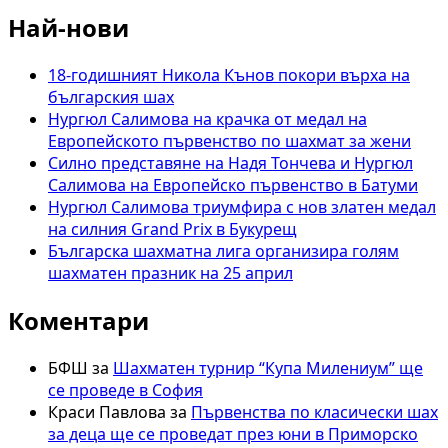
турнир
Най-нови
“Цар
и
пешка”
18-годишният Никола Кънов покори върха на
се
българския шах
проведе
Нургюл Салимова на крачка от медал на
в
Европейското първенство по шахмат за жени
София
Силно представяне на Надя Тончева и Нургюл
Салимова на Европейско първенство в Батуми
Нургюл Салимова триумфира с нов златен медал
на силния Grand Prix в Букурещ
Българска шахматна лига организира голям
шахматен празник на 25 април
Коментари
БФШ
за
Шахматен турнир “Купа Милениум” ще
се проведе в София
Краси Павлова
за
Първенства по класически шах
за деца ще се проведат през юни в Приморско