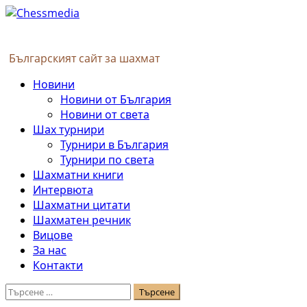
Skip
to
content
Българският сайт за шахмат
Primary
Новини
Menu
Новини от България
Новини от света
Шах турнири
Турнири в България
Турнири по света
Шахматни книги
Интервюта
Шахматни цитати
Шахматен речник
Вицове
За нас
Контакти
Търсене
за: