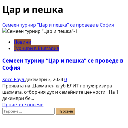
Цар и пешка
Семеен турнир “Цар и пешка” се проведе в София
Новини
Турнири в България
Семеен турнир “Цар и пешка” се проведе в
София
Хосе Раул
декември 3, 2024
0
Проявата на Шахматен клуб ЕЛИТ популяризира
шахмата, отборния дух и семейните ценности На 1
декември бе...
Read
Прочетете повече
Търсене
more
за:
about
Семеен