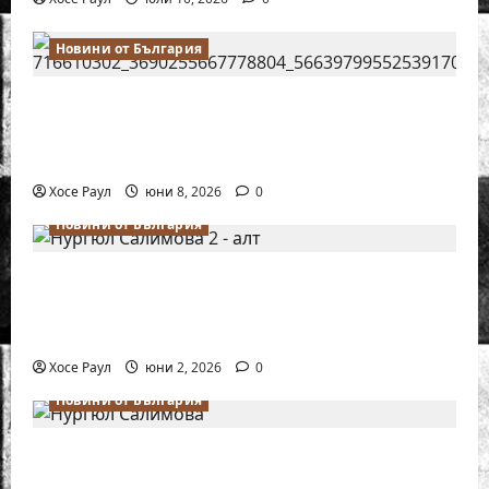
Новини от България
Нургюл Салимова на крачка от медал
на Европейското първенство по шахмат
за жени
Хосе Раул
юни 8, 2026
0
Новини от България
Силно представяне на Надя Тончева и
Нургюл Салимова на Европейско
първенство в Батуми
Хосе Раул
юни 2, 2026
0
Новини от България
Нургюл Салимова триумфира с нов
златен медал на силния Grand Prix в