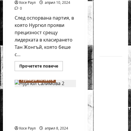
Хосе Раул
април 10, 2024
годишният
0
Никола
След оспорвана партия, в
Кънов
която Нургюл прояви
покори
прецизност срещу
върха на
лидерката в класирането
българския
Тан Жонгъй, която беше
шах
с...
Нургюл
Read
Прочетете повече
Салимова
more
Новини
about
на
Нургюл
Турнири по света
Салимова
крачка
направи
реми
от медал
Нургюл Салимова
с
Тан
на
приключи с реми
Жонгъй
в
втората партия от
Европейскот
Турнира
Турнира на
първенство
на
претендентките
претендентките
по
Хосе Раул
април 8, 2024
шахмат