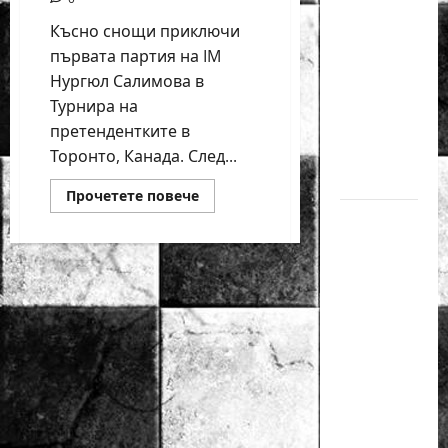
златен
Късно снощи приключи
медал
първата партия на IM
на
Нургюл Салимова в
силния
Турнира на
Grand Prix
претендентките в
в
Торонто, Канада. След...
Букурещ
Read
Прочетете повече
more
Българска
about
Нургюл
шахматна
направи
реми
лига
в
първия
организира
кръг
в
голям
Турнира
шахматен
на
претендентките
празник
на 25
април