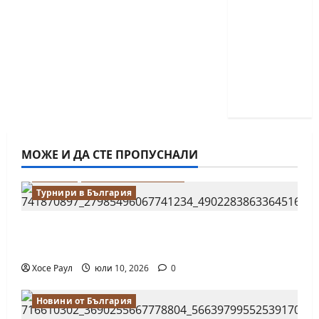
деца ще
се
проведат
през
юни в
Приморско
МОЖЕ И ДА СТЕ ПРОПУСНАЛИ
Водещи
Новини от България
Турнири в България
18-годишният Никола Кънов покори
върха на българския шах
Хосе Раул
юли 10, 2026
0
Новини от България