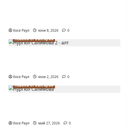
Нургюл Салимова на крачка от медал
на Европейското първенство по шахмат
за жени
Хосе Раул
юни 8, 2026
0
Новини от България
Силно представяне на Надя Тончева и
Нургюл Салимова на Европейско
първенство в Батуми
Хосе Раул
юни 2, 2026
0
Новини от България
Нургюл Салимова триумфира с нов
златен медал на силния Grand Prix в
Букурещ
Хосе Раул
май 27, 2026
0