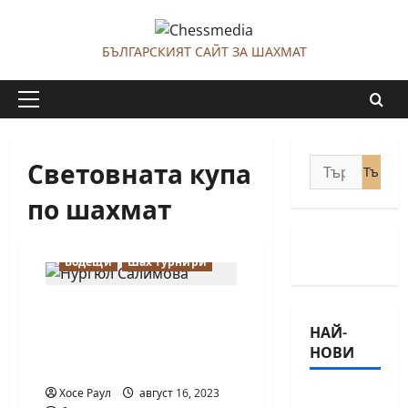
Skip
to
БЪЛГАРСКИЯТ САЙТ ЗА ШАХМАТ
content
Primary
Menu
Световната купа
Търсене
за:
по шахмат
Водещи
Шах турнири
Нургюл Салимова
стигна до полуфинала
НАЙ-
на Световната купа по
НОВИ
шахмат
Хосе Раул
август 16, 2023
18-