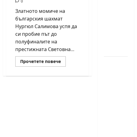
0
годишният
Златното момиче на
Никола
българския шахмат
Кънов
Нургюл Салимова успя да
покори
си пробие път до
върха на
полуфиналите на
българския
престижната Световна...
шах
Read
Прочетете повече
Нургюл
more
Салимова
about
Нургюл
на
Салимова
стигна
крачка
до
полуфинала
от медал
на
Световната
на
купа
Европейскот
по
шахмат
първенство
по
шахмат