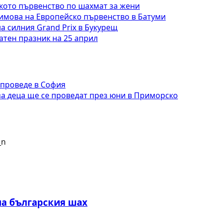
кото първенство по шахмат за жени
имова на Европейско първенство в Батуми
а силния Grand Prix в Букурещ
тен празник на 25 април
 проведе в София
за деца ще се проведат през юни в Приморско
на българския шах