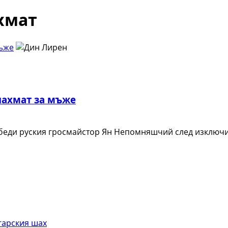
хмат
мъже
шахмат за мъже
обеди руския гросмайстор Ян Непомняшчий след изключи
гарския шах