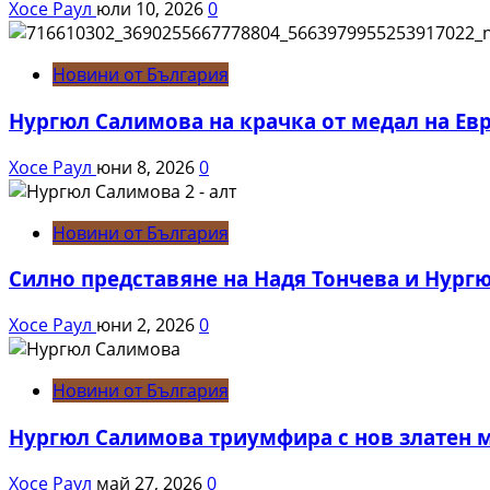
Хосе Раул
юли 10, 2026
0
Новини от България
Нургюл Салимова на крачка от медал на Ев
Хосе Раул
юни 8, 2026
0
Новини от България
Силно представяне на Надя Тончева и Нург
Хосе Раул
юни 2, 2026
0
Новини от България
Нургюл Салимова триумфира с нов златен м
Хосе Раул
май 27, 2026
0