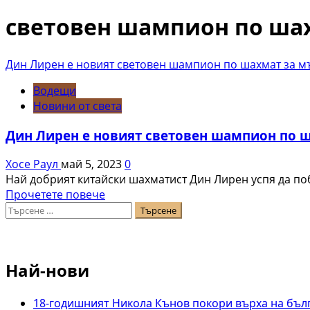
за:
световен шампион по ша
Дин Лирен е новият световен шампион по шахмат за 
Водещи
Новини от света
Дин Лирен е новият световен шампион по 
Хосе Раул
май 5, 2023
0
Най добрият китайски шахматист Дин Лирен успя да п
Read
Прочетете повече
Търсене
more
за:
about
Дин
Лирен
Най-нови
е
новият
световен
18-годишният Никола Кънов покори върха на бъл