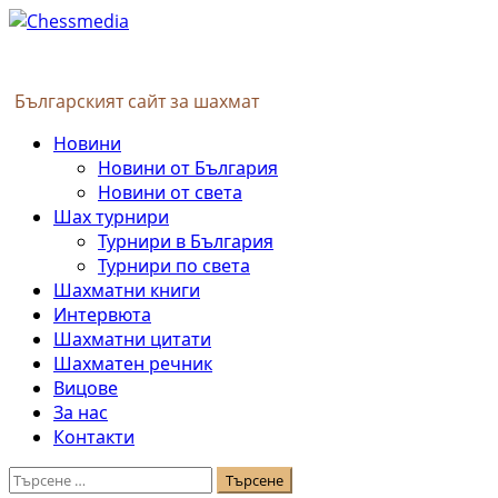
Skip
to
content
Българският сайт за шахмат
Primary
Новини
Menu
Новини от България
Новини от света
Шах турнири
Турнири в България
Турнири по света
Шахматни книги
Интервюта
Шахматни цитати
Шахматен речник
Вицове
За нас
Контакти
Търсене