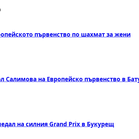
ропейското първенство по шахмат за жени
юл Салимова на Европейско първенство в Ба
едал на силния Grand Prix в Букурещ