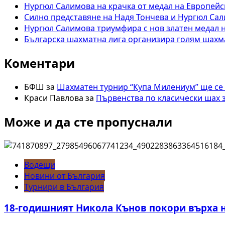
шампион
Нургюл Салимова на крачка от медал на Европейс
по
Силно представяне на Надя Тончева и Нургюл Сал
шахмат
Нургюл Салимова триумфира с нов златен медал н
за
Българска шахматна лига организира голям шахма
мъже
Коментари
БФШ
за
Шахматен турнир “Купа Милениум” ще се
Краси Павлова
за
Първенства по класически шах 
Може и да сте пропуснали
Водещи
Новини от България
Турнири в България
18-годишният Никола Кънов покори върха 