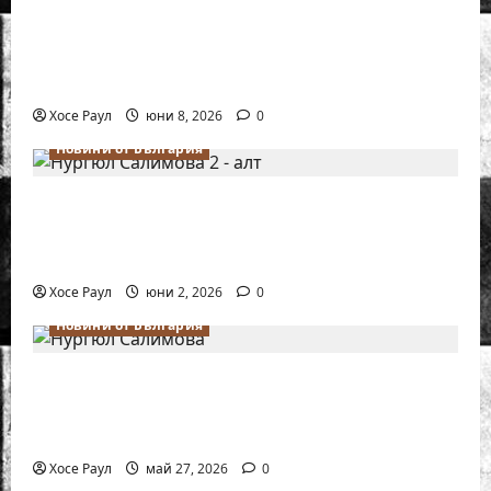
Нургюл Салимова на крачка от медал
на Европейското първенство по шахмат
за жени
Хосе Раул
юни 8, 2026
0
Новини от България
Силно представяне на Надя Тончева и
Нургюл Салимова на Европейско
първенство в Батуми
Хосе Раул
юни 2, 2026
0
Новини от България
Нургюл Салимова триумфира с нов
златен медал на силния Grand Prix в
Букурещ
Хосе Раул
май 27, 2026
0