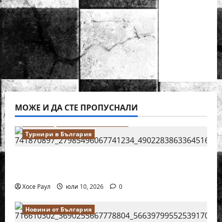
деца ще
се
проведат
през
юни в
Приморско
МОЖЕ И ДА СТЕ ПРОПУСНАЛИ
Водещи
Новини от България
Турнири в България
18-годишният Никола Кънов покори
върха на българския шах
Хосе Раул
юли 10, 2026
0
Новини от България