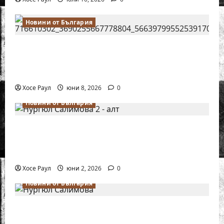
Новини от България
Нургюл Салимова на крачка от медал
на Европейското първенство по шахмат
за жени
Хосе Раул
юни 8, 2026
0
Новини от България
Силно представяне на Надя Тончева и
Нургюл Салимова на Европейско
първенство в Батуми
Хосе Раул
юни 2, 2026
0
Новини от България
Нургюл Салимова триумфира с нов
златен медал на силния Grand Prix в