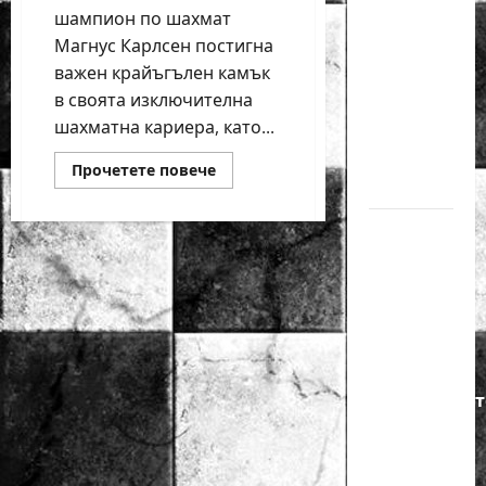
годишният
шампион по шахмат
Никола
Магнус Карлсен постигна
Кънов
важен крайъгълен камък
в своята изключителна
покори
шахматна кариера, като...
върха на
българския
Read
Прочетете повече
шах
more
about
Магнус
Нургюл
Карлсен
спечели
Салимова
Световната
купа
на
по
шах
крачка
от медал
на
Европейскот
първенство
по
шахмат