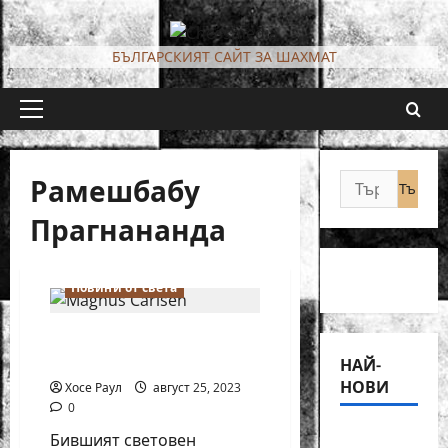
Skip
to
БЪЛГАРСКИЯТ САЙТ ЗА ШАХМАТ
content
Primary
Menu
Рамешбабу
Търсене
за:
Прагнананда
Новини от света
Магнус Карлсен спечели
Световната купа по шах
НАЙ-
НОВИ
Хосе Раул
август 25, 2023
0
18-
Бившият световен