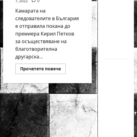
7, 2022
0
годишният
Камарата на
Никола
следователите в България
Кънов
е отправила покана до
покори
премиера Кирил Петков
върха на
за осъществяване на
българския
благотворителна
шах
другарска...
Нургюл
Read
Прочетете повече
more
Салимова
about
на
Следователи
предизвикват
крачка
премиера
Кирил
от медал
Петков
и
на
министрите
на
Европейскот
шахмат
първенство
по
шахмат