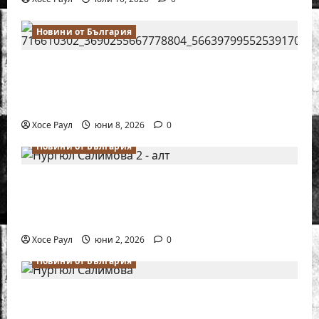
Новини от България
Нургюл Салимова на крачка от медал
на Европейското първенство по шахмат
за жени
Хосе Раул
юни 8, 2026
0
Новини от България
Силно представяне на Надя Тончева и
Нургюл Салимова на Европейско
първенство в Батуми
Хосе Раул
юни 2, 2026
0
Новини от България
Нургюл Салимова триумфира с нов
златен медал на силния Grand Prix в