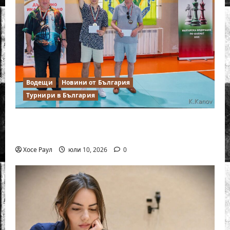
Водещи
Новини от България
Турнири в България
18-годишният Никола Кънов покори
върха на българския шах
Хосе Раул
юли 10, 2026
0