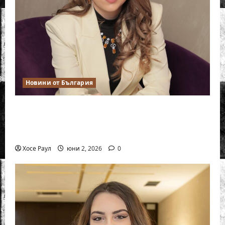
Новини от България
Силно представяне на Надя Тончева и
Нургюл Салимова на Европейско
първенство в Батуми
Хосе Раул
юни 2, 2026
0