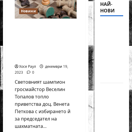
НАЙ-
НОВИ
Новини
18-
Световният шампион
гросмайстор Веселин
годишният
Топалов топло
Никола
приветства новия
Кънов
председател на
покори
шахматната федерация
върха на
Хосе Раул
декември 19,
българския
2023
0
шах
Световният шампион
Нургюл
гросмайстор Веселин
Салимова
Топалов топло
на
приветства доц. Венета
крачка
Петкова с избирането й
от медал
за председател на
на
шахматната...