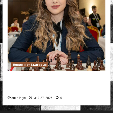
Новини от България
Нургюл Салимова триумфира с нов
златен медал на силния Grand Prix в
Букурещ
Хосе Раул
май 27, 2026
0