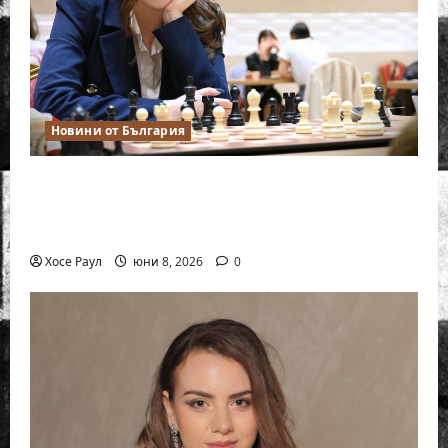
Новини от България
Нургюл Салимова на крачка от медал
на Европейското първенство по шахмат
за жени
Хосе Раул
юни 8, 2026
0