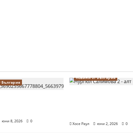
Новини от България
т България
Силно представяне на
алимова на крачка от
Тончева и Нургюл Са
 Европейското
Европейско първенств
во по шахмат за жени
Батуми
юни 8, 2026
0
Хосе Раул
юни 2, 2026
0