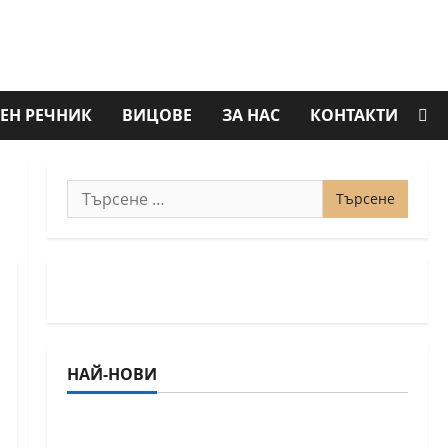
ЕН РЕЧНИК
ВИЦОВЕ
ЗА НАС
КОНТАКТИ
Търсене
за:
НАЙ-НОВИ
18-годишният Никола Кънов покори