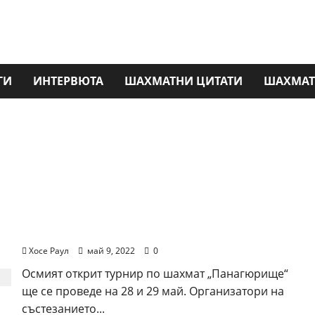
ГИ
ИНТЕРВЮТА
ШАХМАТНИ ЦИТАТИ
ШАХМАТ
Открит турнир по шахмат ще се проведе в
Панагюрище на 28 и 29 май
Хосе Раул
май 9, 2022
0
Осмият открит турнир по шахмат „Панагюрище“
ще се проведе на 28 и 29 май. Организатори на
състезанието...