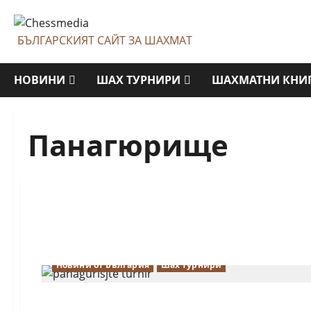
Skip
to
БЪЛГАРСКИЯТ САЙТ ЗА ШАХМАТ
content
НОВИНИ
ШАХ ТУРНИРИ
ШАХМАТНИ КНИ
Панагюрище
Новини от България
Шах турнири