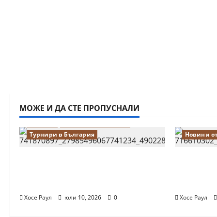
МОЖЕ И ДА СТЕ ПРОПУСНАЛИ
Водещи
Новини от България
Турнири в България
Новини о
18-годишният Никола Кънов
Нургюл С
покори върха на българския
медал на
шах
първенст
Хосе Раул
юли 10, 2026
0
Хосе Раул