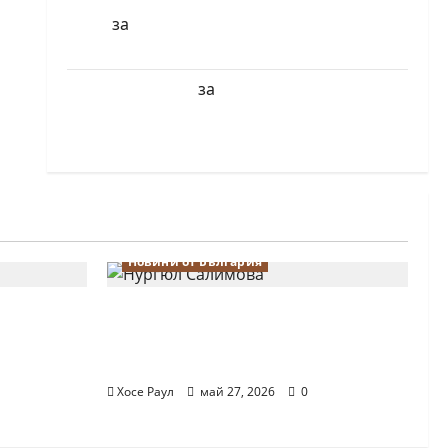
БФШ
за
Шахматен турнир “Купа
Милениум” ще се проведе в София
Краси Павлова
за
Първенства по
класически шах за деца ще се проведат
през юни в Приморско
Новини от България
 Надя
Нургюл Салимова триумфира с
лимова на
нов златен медал на силния
о в
Grand Prix в Букурещ
Хосе Раул
май 27, 2026
0