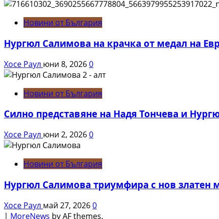
Новини от България
Нургюл Салимова на крачка от медал на Ев
Хосе Раул
юни 8, 2026
0
Новини от България
Силно представяне на Надя Тончева и Нург
Хосе Раул
юни 2, 2026
0
Новини от България
Нургюл Салимова триумфира с нов златен м
Хосе Раул
май 27, 2026
0
|
MoreNews
by AF themes.