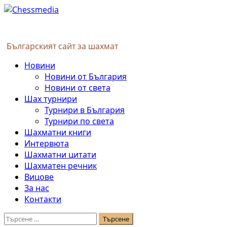
Skip
to
content
Българският сайт за шахмат
Primary
Новини
Menu
Новини от България
Новини от света
Шах турнири
Турнири в България
Турнири по света
Шахматни книги
Интервюта
Шахматни цитати
Шахматен речник
Вицове
За нас
Контакти
Търсене