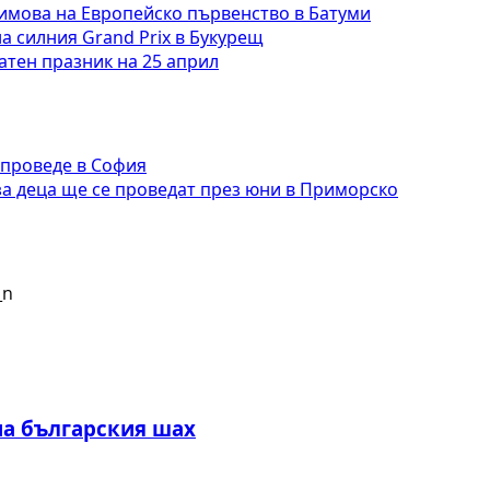
имова на Европейско първенство в Батуми
а силния Grand Prix в Букурещ
тен празник на 25 април
 проведе в София
за деца ще се проведат през юни в Приморско
на българския шах