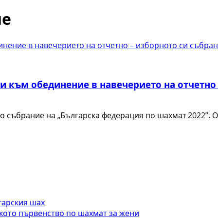
ие
инение в навечерието на отчетно – изборното си събра
и към обединение в навечерието на отчетно 
о събрание на „Българска федерация по шахмат 2022”. О
гарския шах
кото първенство по шахмат за жени