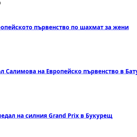
ропейското първенство по шахмат за жени
юл Салимова на Европейско първенство в Ба
едал на силния Grand Prix в Букурещ