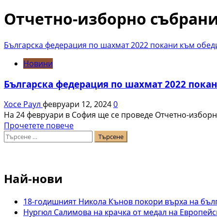
за:
Отчетно-изборно събран
Българска федерация по шахмат 2022 покани към обед
Новини
Българска федерация по шахмат 2022 покан
Хосе Раул
февруари 12, 2024
0
На 24 февруари в София ще се проведе Отчетно-изборн
Read
Прочетете повече
Търсене
more
за:
about
Българска
федерация
Най-нови
по
шахмат
2022
18-годишният Никола Кънов покори върха на бъл
покани
Нургюл Салимова на крачка от медал на Европейс