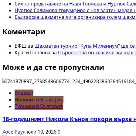
към
Силно представяне на Надя Тончева и Нургюл Сал
обединение
Нургюл Салимова триумфира с нов златен медал н
в
Българска шахматна лига организира голям шахма
навечерието
на
Коментари
отчетно
–
БФШ
за
Шахматен турнир “Купа Милениум” ще се
изборното
Краси Павлова
за
Първенства по класически шах 
си
събрание
Може и да сте пропуснали
Водещи
Новини от България
Турнири в България
18-годишният Никола Кънов покори върха 
Хосе Раул
юли 10, 2026
0