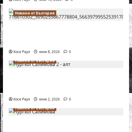
Новини от България
Нургюл Салимова на крачка от медал
на Европейското първенство по шахмат
за жени
Хосе Раул
юни 8, 2026
0
Новини от България
Силно представяне на Надя Тончева и
Нургюл Салимова на Европейско
първенство в Батуми
Хосе Раул
юни 2, 2026
0
Новини от България
Нургюл Салимова триумфира с нов
златен медал на силния Grand Prix в