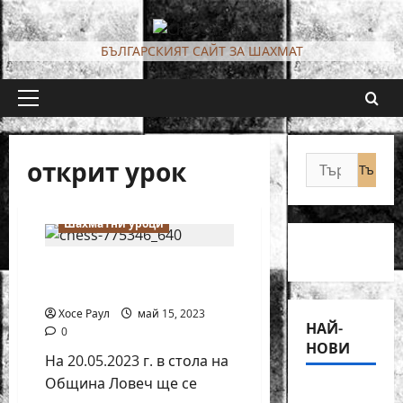
Skip
to
БЪЛГАРСКИЯТ САЙТ ЗА ШАХМАТ
content
Primary
Menu
открит урок
Търсене
за:
Новини от България
Шахматни уроци
Открит урок по шахмат
ще се проведе в Ловеч
Хосе Раул
май 15, 2023
НАЙ-
0
НОВИ
На 20.05.2023 г. в стола на
Община Ловеч ще се
18-