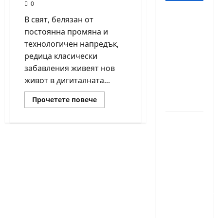
0
18-
В свят, белязан от
годишният
постоянна промяна и
Никола
технологичен напредък,
Кънов
редица класически
покори
забавления живеят нов
върха на
живот в дигиталната...
българския
Read
Прочетете повече
шах
more
about
Как
Нургюл
шахът
Салимова
в
дигиталната
на
ера
става
крачка
едно
по-
от медал
достъпно
на
забавление?
Европейскот
първенство
по