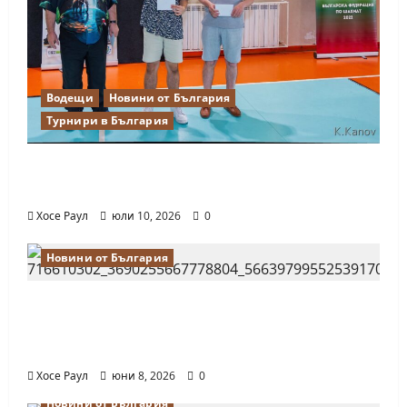
Водещи
Новини от България
Турнири в България
18-годишният Никола Кънов покори
върха на българския шах
Хосе Раул
юли 10, 2026
0
Новини от България
Нургюл Салимова на крачка от медал
на Европейското първенство по шахмат
за жени
Хосе Раул
юни 8, 2026
0
Новини от България