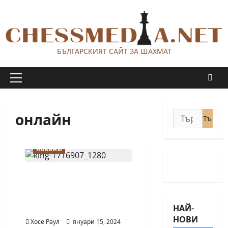
Skip
to
content
БЪЛГАРСКИЯТ САЙТ ЗА ШАХМАТ
Primary
Menu
онлайн
Търсене
за:
Новини
Как шахът в
дигиталната ера става
едно по-достъпно
НАЙ-
забавление?
НОВИ
Хосе Раул
януари 15, 2024