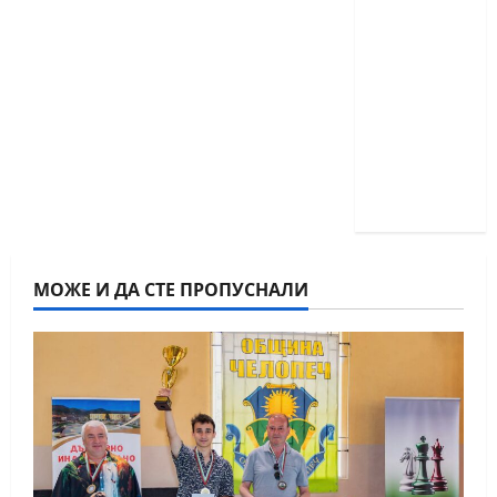
класически
шах за
деца ще
се
проведат
през
юни в
Приморско
МОЖЕ И ДА СТЕ ПРОПУСНАЛИ