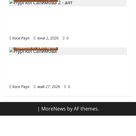
Силно представяне на Надя Тончева и
Нургюл Салимова на Европейско
първенство в Батуми
Хосе Раул
юни 2, 2026
0
Новини от България
Нургюл Салимова триумфира с нов
златен медал на силния Grand Prix в
Букурещ
Хосе Раул
май 27, 2026
0
|
MoreNews
by AF themes.