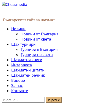
Skip
to
content
Българският сайт за шахмат
Primary
Новини
Menu
Новини от България
Новини от света
Шах турнири
Турнири в България
Турнири по света
Шахматни книги
Интервюта
Шахматни цитати
Шахматен речник
Вицове
За нас
Контакти
Търсене
за: