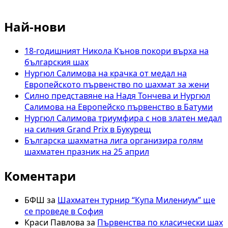
Българска
федерация
Най-нови
по
шахмат
2022
18-годишният Никола Кънов покори върха на
покани
българския шах
към
Нургюл Салимова на крачка от медал на
обединение
Европейското първенство по шахмат за жени
в
Силно представяне на Надя Тончева и Нургюл
навечерието
Салимова на Европейско първенство в Батуми
на
Нургюл Салимова триумфира с нов златен медал
отчетно
на силния Grand Prix в Букурещ
–
Българска шахматна лига организира голям
изборното
шахматен празник на 25 април
си
събрание
Коментари
БФШ
за
Шахматен турнир “Купа Милениум” ще
се проведе в София
Краси Павлова
за
Първенства по класически шах