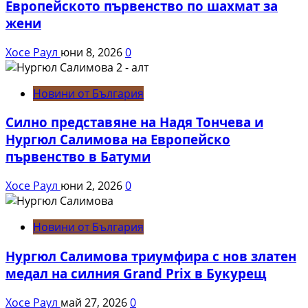
Европейското първенство по шахмат за
жени
Хосе Раул
юни 8, 2026
0
Новини от България
Силно представяне на Надя Тончева и
Нургюл Салимова на Европейско
първенство в Батуми
Хосе Раул
юни 2, 2026
0
Новини от България
Нургюл Салимова триумфира с нов златен
медал на силния Grand Prix в Букурещ
Хосе Раул
май 27, 2026
0