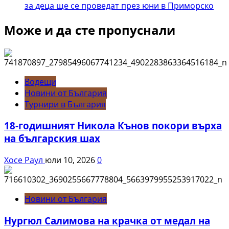
за деца ще се проведат през юни в Приморско
Може и да сте пропуснали
Водещи
Новини от България
Турнири в България
18-годишният Никола Кънов покори върха
на българския шах
Хосе Раул
юли 10, 2026
0
Новини от България
Нургюл Салимова на крачка от медал на