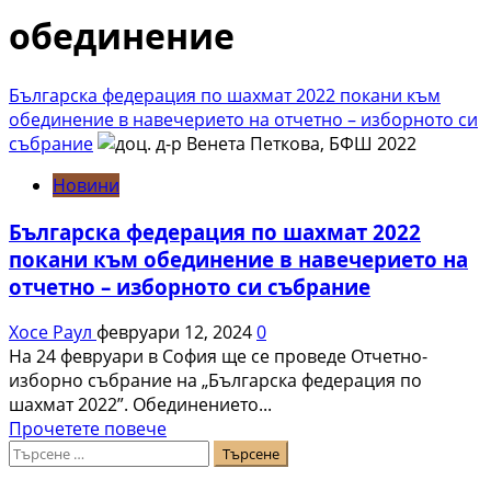
обединение
Българска федерация по шахмат 2022 покани към
обединение в навечерието на отчетно – изборното си
събрание
Новини
Българска федерация по шахмат 2022
покани към обединение в навечерието на
отчетно – изборното си събрание
Хосе Раул
февруари 12, 2024
0
На 24 февруари в София ще се проведе Отчетно-
изборно събрание на „Българска федерация по
шахмат 2022”. Обединението...
Read
Прочетете повече
Търсене
more
за:
about