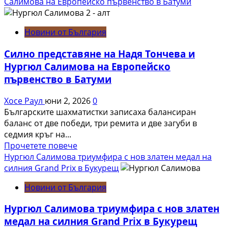
about
Салимова на Европейско първенство в Батуми
Нургюл
Салимова
Новини от България
на
крачка
Силно представяне на Надя Тончева и
от
Нургюл Салимова на Европейско
медал
първенство в Батуми
на
Европейското
Хосе Раул
юни 2, 2026
0
първенство
Българските шахматистки записаха балансиран
по
баланс от две победи, три ремита и две загуби в
шахмат
седмия кръг на...
за
Read
Прочетете повече
жени
more
Нургюл Салимова триумфира с нов златен медал на
about
силния Grand Prix в Букурещ
Силно
Новини от България
представяне
на
Нургюл Салимова триумфира с нов златен
Надя
медал на силния Grand Prix в Букурещ
Тончева