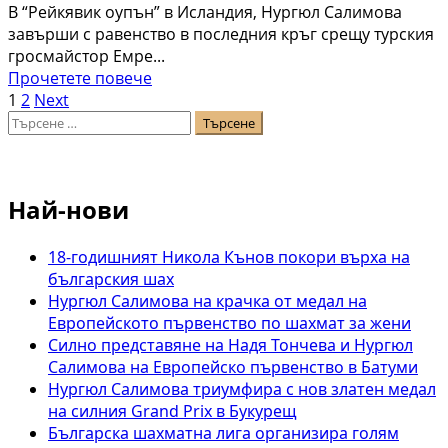
В “Рейкявик оупън” в Исландия, Нургюл Салимова
претендентките
завърши с равенство в последния кръг срещу турския
в
гросмайстор Емре...
Торонто
Read
Прочетете повече
Разделяне
more
1
2
Next
Търсене
about
на
за:
Нургюл
публикациите
Салимова
завърши
на
Най-нови
втора
страници
при
жените
18-годишният Никола Кънов покори върха на
в
българския шах
Рейкявик
Нургюл Салимова на крачка от медал на
Европейското първенство по шахмат за жени
Силно представяне на Надя Тончева и Нургюл
Салимова на Европейско първенство в Батуми
Нургюл Салимова триумфира с нов златен медал
на силния Grand Prix в Букурещ
Българска шахматна лига организира голям