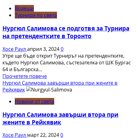
направи
Водещи
реми
Турнири по света
в
първия
Нургюл Салимова се подготвя за Турнира
кръг
на претендентките в Торонто
в
Турнира
Хосе Раул
април 3, 2024
0
на
Утре ще бъде открит Турнирът на претендентките,
претендентките
където Нургюл Салимова, състезателка от ШК Бургас
64 и Българска...
Read
Прочетете повече
more
Нургюл Салимова завърши втора при жените в
about
Рейкявик
Нургюл
Новини от света
Салимова
се
Нургюл Салимова завърши втора при
подготвя
жените в Рейкявик
за
Турнира
Хосе Раул
март 22, 2024
0
на