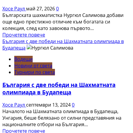
и
Хосе Раул
май 27, 2026
0
Нургюл
Българската шахматистка Нургюл Салимова добави
Салимова
още едно престижно отличие към богатата си
на
колекция, след като завоюва първото...
Европейско
Read
Прочетете повече
първенство
more
България с две победи на Шахматната олимпиада в
в
about
Будапеща
Батуми
Нургюл
Водещи
Салимова
Новини от света
триумфира
Турнири по света
с
нов
България с две победи на Шахматната
златен
олимпиада в Будапеща
медал
на
Хосе Раул
септември 13, 2024
0
силния
Началото на Шахматната олимпиада в Будапеща,
Grand
Унгария, беше белязано от силни представяния на
Prix
националните отбори на България...
в
Read
Прочетете повече
Букурещ