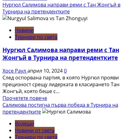
more
Нургюл Салимова направи реми с Тан Жонгъй в
about
Турнира на претендентките
България
с
Новини
две
Турнири по света
победи
на
Нургюл Салимова направи реми с Тан
Шахматната
Жонгъй в Турнира на претендентките
олимпиада
в
Хосе Раул
април 10, 2024
0
Будапеща
След оспорвана партия, в която Нургюл прояви
прецизност срещу лидерката в класирането Тан
Жонгъй, която беше с...
Read
Прочетете повече
more
Салимова постигна първа победа в Турнира на
about
претендентките
Нургюл
Водещи
Салимова
Новини от света
направи
Турнири по света
реми