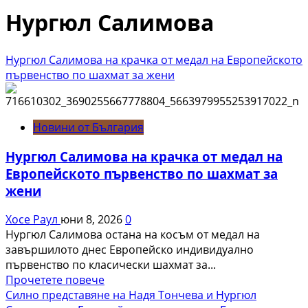
Нургюл Салимова
Нургюл Салимова на крачка от медал на Европейското
първенство по шахмат за жени
Новини от България
Нургюл Салимова на крачка от медал на
Европейското първенство по шахмат за
жени
Хосе Раул
юни 8, 2026
0
Нургюл Салимова остана на косъм от медал на
завършилото днес Европейско индивидуално
първенство по класически шахмат за...
Read
Прочетете повече
more
Силно представяне на Надя Тончева и Нургюл