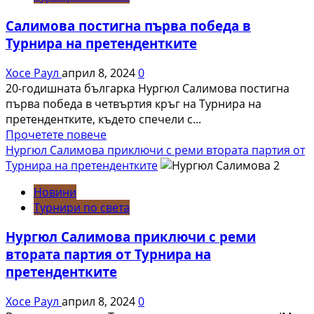
с
Салимова постигна първа победа в
Тан
Турнира на претендентките
Жонгъй
в
Хосе Раул
април 8, 2024
0
Турнира
20-годишната българка Нургюл Салимова постигна
на
първа победа в четвъртия кръг на Турнира на
претендентките
претендентките, където спечели с...
Read
Прочетете повече
more
Нургюл Салимова приключи с реми втората партия от
about
Турнира на претендентките
Салимова
Новини
постигна
Турнири по света
първа
победа
Нургюл Салимова приключи с реми
в
втората партия от Турнира на
Турнира
претендентките
на
претендентките
Хосе Раул
април 8, 2024
0