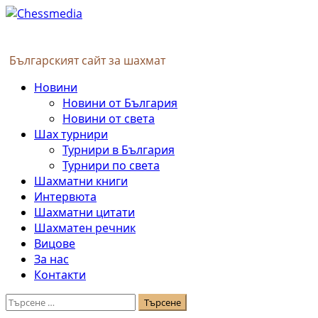
Skip
to
content
Българският сайт за шахмат
Primary
Новини
Menu
Новини от България
Новини от света
Шах турнири
Турнири в България
Турнири по света
Шахматни книги
Интервюта
Шахматни цитати
Шахматен речник
Вицове
За нас
Контакти
Търсене
за: