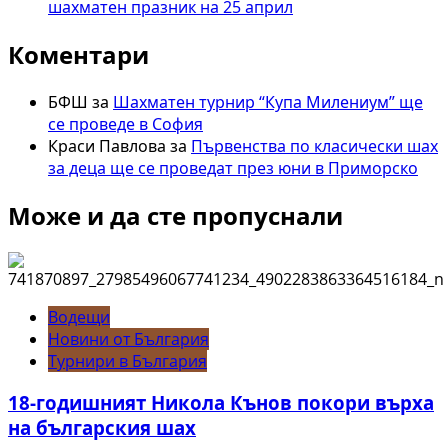
шахматен празник на 25 април
Коментари
БФШ
за
Шахматен турнир “Купа Милениум” ще
се проведе в София
Краси Павлова
за
Първенства по класически шах
за деца ще се проведат през юни в Приморско
Може и да сте пропуснали
Водещи
Новини от България
Турнири в България
18-годишният Никола Кънов покори върха
на българския шах