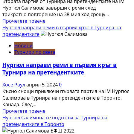
Втората партия от Турнира на претендентките на IM
Нургюл Салимова завърши с реми след
трикратно повторение на 38-мия ход срещу...
Read
Прочетете повече
more
Нургюл направи реми в първия кръг в Турнира на
about
претендентките
Нургюл
Новини
Салимова
Турнири по света
приключи
с
Нургюл направи реми в първия кръг в
реми
Турнира на претендентките
втората
партия
Хосе Раул
април 5, 2024
0
от
Късно снощи приключи първата партия на IM Нургюл
Турнира
Салимова в Турнира на претендентките в Торонто,
на
Канада. След...
претендентките
Read
Прочетете повече
more
Нургюл Салимова се подготвя за Турнира на
about
претендентките в Торонто
Нургюл