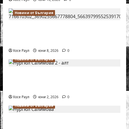
Новини от България
Нургюл Салимова на крачка от медал
на Европейското първенство по шахмат
за жени
Хосе Раул
юни 8, 2026
0
Новини от България
Силно представяне на Надя Тончева и
Нургюл Салимова на Европейско
първенство в Батуми
Хосе Раул
юни 2, 2026
0
Новини от България
Нургюл Салимова триумфира с нов
златен медал на силния Grand Prix в