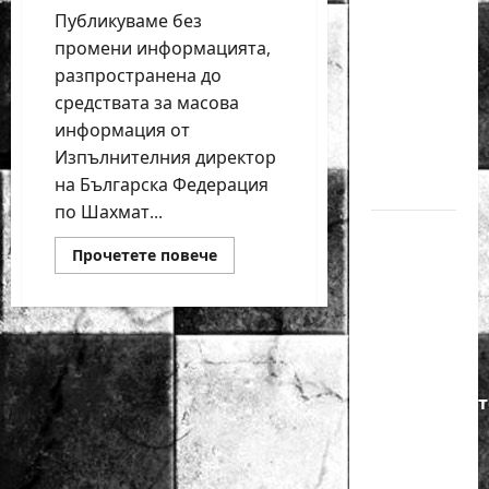
годишният
Публикуваме без
Никола
промени информацията,
Кънов
разпространена до
покори
средствата за масова
върха на
информация от
Изпълнителния директор
българския
на Българска Федерация
шах
по Шахмат...
Нургюл
Read
Прочетете повече
Салимова
more
about
на
Върховният
крачка
административен
съд
от медал
потвърди
лиценза
на
на
„Българска
Европейскот
федерация
по
първенство
шахмат
2022″
по
шахмат