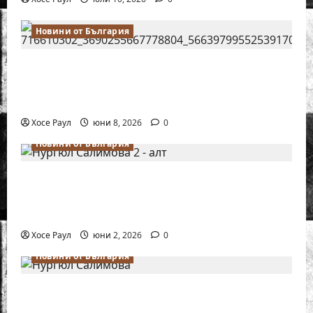
Новини от България
Нургюл Салимова на крачка от медал
на Европейското първенство по шахмат
за жени
Хосе Раул
юни 8, 2026
0
Новини от България
Силно представяне на Надя Тончева и
Нургюл Салимова на Европейско
първенство в Батуми
Хосе Раул
юни 2, 2026
0
Новини от България
Нургюл Салимова триумфира с нов
златен медал на силния Grand Prix в