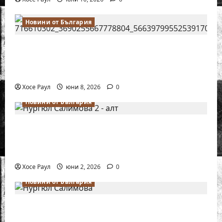
Новини от България
Нургюл Салимова на крачка от медал
на Европейското първенство по шахмат
за жени
Хосе Раул
юни 8, 2026
0
Новини от България
Силно представяне на Надя Тончева и
Нургюл Салимова на Европейско
първенство в Батуми
Хосе Раул
юни 2, 2026
0
Новини от България
Нургюл Салимова триумфира с нов
златен медал на силния Grand Prix в