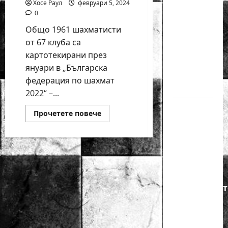
Хосе Раул
февруари 5, 2024
годишният
0
Никола
Общо 1961 шахматисти
Кънов
от 67 клуба са
покори
картотекирани през
върха на
януари в „Българска
българския
федерация по шахмат
шах
2022“ –...
Нургюл
Read
Прочетете повече
more
Салимова
about
на
„БФШ
2022“:
крачка
67
клуба
от медал
с
1961
на
шахматисти
са
Европейскот
регистрирани
в
първенство
лицензираната
федерация
по
шахмат