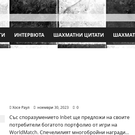
ГИ
ИНТЕРВЮТА
ШАХМАТНИ ЦИТАТИ
ШАХМАТ
WorldMatch разширява дейността си в България с
Inbet
Хосе Раул
ноември 30, 2023
0
Със споразумението Inbet ще предложи на своите
потребители богатото портфолио от игри на
WorldMatch. Спечелилият многобройни награди...