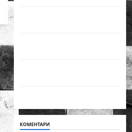
върха на българския шах
Нургюл Салимова на крачка от медал
на Европейското първенство по шахмат
за жени
Силно представяне на Надя Тончева и
Нургюл Салимова на Европейско
първенство в Батуми
Нургюл Салимова триумфира с нов
златен медал на силния Grand Prix в
Букурещ
Българска шахматна лига организира
голям шахматен празник на 25 април
КОМЕНТАРИ