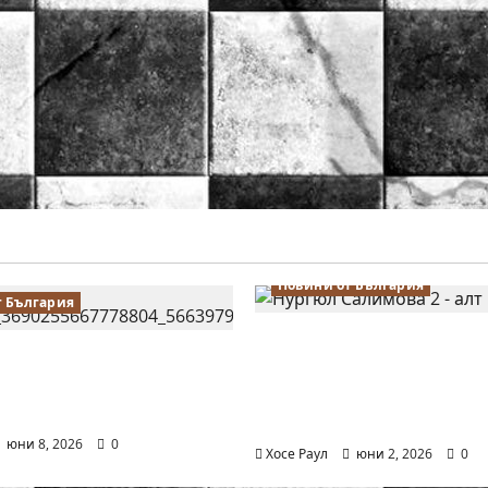
Новини от България
т България
Силно представяне на
алимова на крачка от
Тончева и Нургюл Са
 Европейското
Европейско първенств
во по шахмат за жени
Батуми
юни 8, 2026
0
Хосе Раул
юни 2, 2026
0