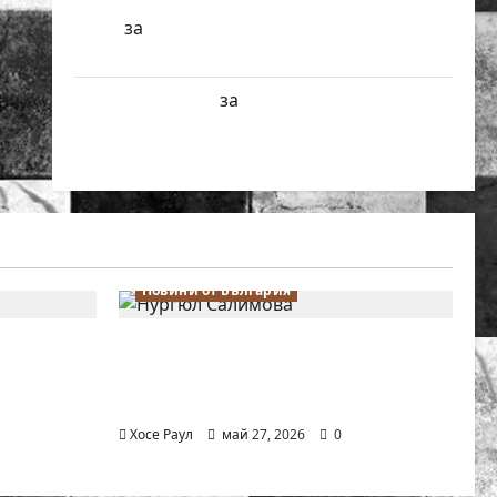
БФШ
за
Шахматен турнир “Купа
Милениум” ще се проведе в София
Краси Павлова
за
Първенства по
класически шах за деца ще се проведат
през юни в Приморско
Новини от България
 Надя
Нургюл Салимова триумфира с
лимова на
нов златен медал на силния
о в
Grand Prix в Букурещ
Хосе Раул
май 27, 2026
0