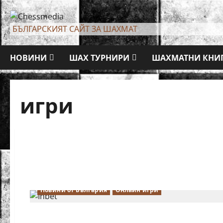
Skip
to
БЪЛГАРСКИЯТ САЙТ ЗА ШАХМАТ
content
НОВИНИ
ШАХ ТУРНИРИ
ШАХМАТНИ КНИ
игри
Новини от България
Онлайн игри