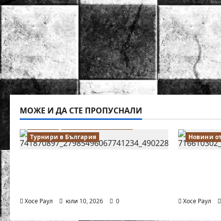
МОЖЕ И ДА СТЕ ПРОПУСНАЛИ
Водещи
Новини от България
Турнири в България
Новини о
18-годишният Никола Кънов
Нургюл С
покори върха на българския
медал на
шах
първенст
Хосе Раул
юли 10, 2026
0
Хосе Раул