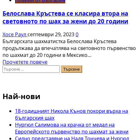
Новини от България
Антова
–
Белослава Кръстева се класира втора на
гросмайсторът,
световното по шах за жени до 20 години
който
озарява
Хосе Раул
септември 29, 2023
0
българския
Българската шахматистка Белослава Кръстева
шахмат
продължава да впечатлява на световното първенство
по шахмат до 20 години в Мексико...
Read
Прочетете повече
Търсене
more
за:
about
Белослава
Кръстева
Най-нови
се
класира
втора
18-годишният Никола Кънов покори върха на
на
българския шах
световното
Нургюл Салимова на крачка от медал на
по
Европейското първенство по шахмат за жени
шах
Силно представяне на Надя Тончева и Нургюл