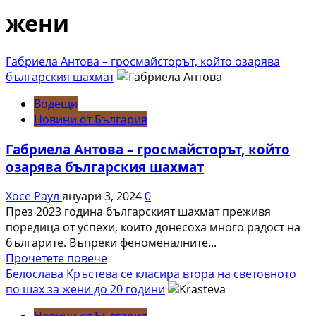
жени
Габриела Антова – гросмайсторът, който озарява
българския шахмат
Водещи
Новини от България
Габриела Антова – гросмайсторът, който
озарява българския шахмат
Хосе Раул
януари 3, 2024
0
През 2023 година българският шахмат преживя
поредица от успехи, които донесоха много радост на
българите. Въпреки феноменалните...
Read
Прочетете повече
more
Белослава Кръстева се класира втора на световното
about
по шах за жени до 20 години
Габриела