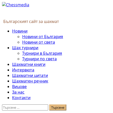
Skip
to
content
Българският сайт за шахмат
Primary
Новини
Menu
Новини от България
Новини от света
Шах турнири
Турнири в България
Турнири по света
Шахматни книги
Интервюта
Шахматни цитати
Шахматен речник
Вицове
За нас
Контакти
Търсене
за: