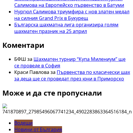
за
Салимова на Европейско първенство в Батуми
жени
Нургюл Салимова триумфира с нов златен медал
до
на силния Grand Prix в Букурещ
20
Българска шахматна лига организира голям
години
шахматен празник на 25 април
Коментари
БФШ
за
Шахматен турнир “Купа Милениум” ще
се проведе в София
Краси Павлова
за
Първенства по класически шах
за деца ще се проведат през юни в Приморско
Може и да сте пропуснали
Водещи
Новини от България