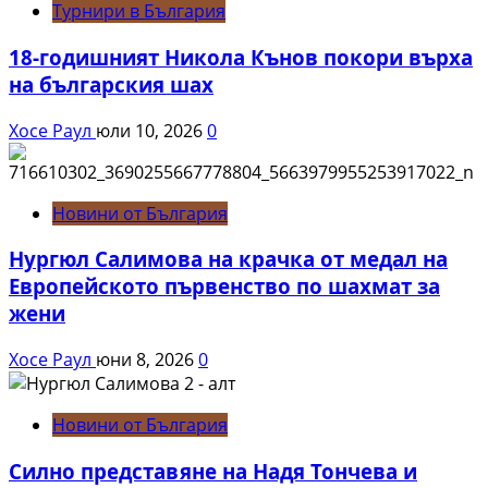
Турнири в България
18-годишният Никола Кънов покори върха
на българския шах
Хосе Раул
юли 10, 2026
0
Новини от България
Нургюл Салимова на крачка от медал на
Европейското първенство по шахмат за
жени
Хосе Раул
юни 8, 2026
0
Новини от България
Силно представяне на Надя Тончева и