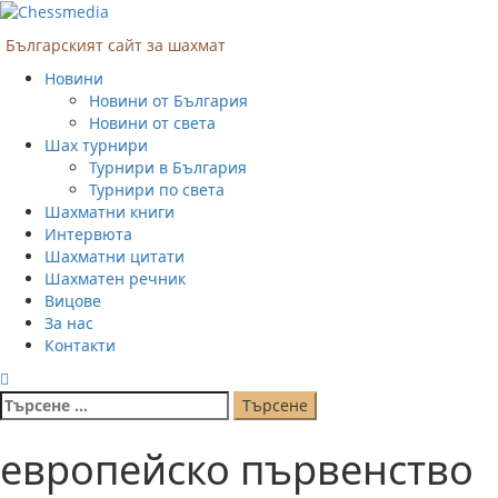
Skip
to
Българският сайт за шахмат
content
Primary
Новини
Menu
Новини от България
Новини от света
Шах турнири
Турнири в България
Турнири по света
Шахматни книги
Интервюта
Шахматни цитати
Шахматен речник
Вицове
За нас
Контакти
Търсене
за:
европейско първенство