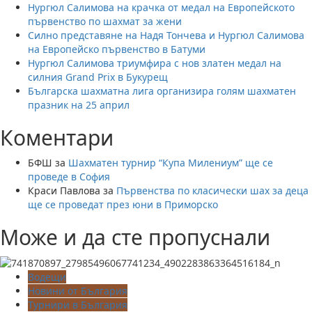
Нургюл Салимова на крачка от медал на Европейското
на
първенство по шахмат за жени
европейското
Силно представяне на Надя Тончева и Нургюл Салимова
първенство
на Европейско първенство в Батуми
Нургюл Салимова триумфира с нов златен медал на
силния Grand Prix в Букурещ
Българска шахматна лига организира голям шахматен
празник на 25 април
Коментари
БФШ
за
Шахматен турнир “Купа Милениум” ще се
проведе в София
Краси Павлова
за
Първенства по класически шах за деца
ще се проведат през юни в Приморско
Може и да сте пропуснали
Водещи
Новини от България
Турнири в България