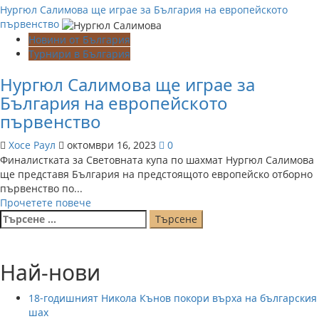
Нургюл Салимова ще играе за България на европейското
първенство
Новини от България
Турнири в България
Нургюл Салимова ще играе за
България на европейското
първенство
Хосе Раул
октомври 16, 2023
0
Финалистката за Световната купа по шахмат Нургюл Салимова
ще представя България на предстоящото европейско отборно
първенство по...
Read
Прочетете повече
Търсене
more
за:
about
Нургюл
Салимова
Най-нови
ще
играе
18-годишният Никола Кънов покори върха на българския
за
шах
България