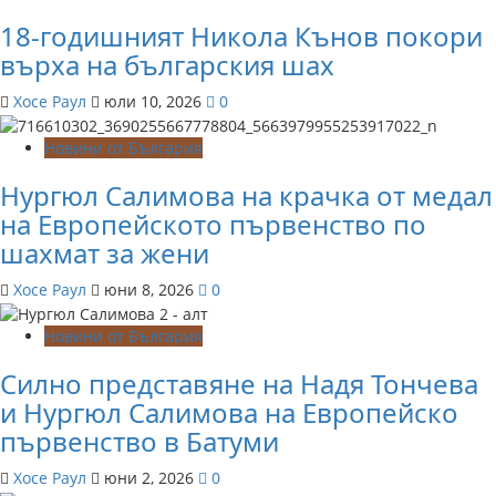
18-годишният Никола Кънов покори
върха на българския шах
Хосе Раул
юли 10, 2026
0
Новини от България
Нургюл Салимова на крачка от медал
на Европейското първенство по
шахмат за жени
Хосе Раул
юни 8, 2026
0
Новини от България
Силно представяне на Надя Тончева
и Нургюл Салимова на Европейско
първенство в Батуми
Хосе Раул
юни 2, 2026
0