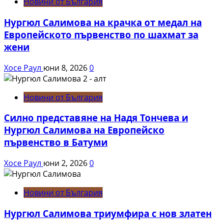
Новини от България
Нургюл Салимова на крачка от медал на
Европейското първенство по шахмат за
жени
Хосе Раул
юни 8, 2026
0
Новини от България
Силно представяне на Надя Тончева и
Нургюл Салимова на Европейско
първенство в Батуми
Хосе Раул
юни 2, 2026
0
Новини от България
Нургюл Салимова триумфира с нов златен