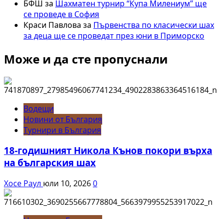
БФШ
за
Шахматен турнир “Купа Милениум” ще
се проведе в София
Краси Павлова
за
Първенства по класически шах
за деца ще се проведат през юни в Приморско
Може и да сте пропуснали
Водещи
Новини от България
Турнири в България
18-годишният Никола Кънов покори върха
на българския шах
Хосе Раул
юли 10, 2026
0