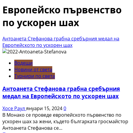
Европейско първенство
по ускорен шах
Антоанета Стефанова грабна сребърния медал на
Европейското по ускорен шах
Водещи
Новини от света
Турнири по света
Антоанета Стефанова грабна сребърния
медал на Европейското по ускорен шах
Хосе Раул
януари 15, 2024
0
В Монако се проведе европейското първенство по
ускорен шах за жени, където българката гросмайстор
Антоанета Стефанова се...