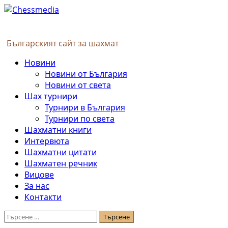
Skip
to
content
Българският сайт за шахмат
Primary
Новини
Menu
Новини от България
Новини от света
Шах турнири
Турнири в България
Турнири по света
Шахматни книги
Интервюта
Шахматни цитати
Шахматен речник
Вицове
За нас
Контакти
Търсене
за: