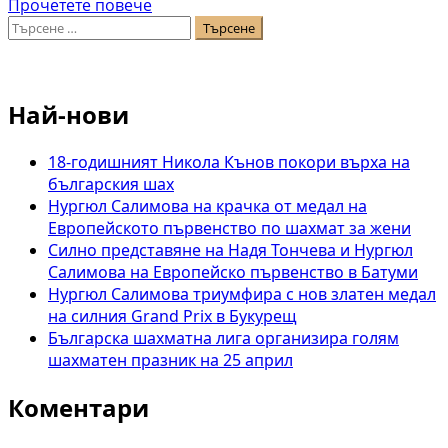
Read
Прочетете повече
Търсене
more
за:
about
Антоанета
Стефанова
Най-нови
грабна
сребърния
медал
18-годишният Никола Кънов покори върха на
на
българския шах
Европейското
Нургюл Салимова на крачка от медал на
по
Европейското първенство по шахмат за жени
ускорен
Силно представяне на Надя Тончева и Нургюл
шах
Салимова на Европейско първенство в Батуми
Нургюл Салимова триумфира с нов златен медал
на силния Grand Prix в Букурещ
Българска шахматна лига организира голям
шахматен празник на 25 април
Коментари