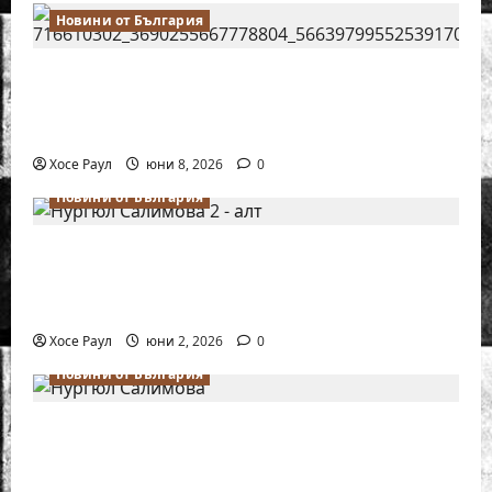
Новини от България
Нургюл Салимова на крачка от медал
на Европейското първенство по шахмат
за жени
Хосе Раул
юни 8, 2026
0
Новини от България
Силно представяне на Надя Тончева и
Нургюл Салимова на Европейско
първенство в Батуми
Хосе Раул
юни 2, 2026
0
Новини от България
Нургюл Салимова триумфира с нов
златен медал на силния Grand Prix в
Букурещ