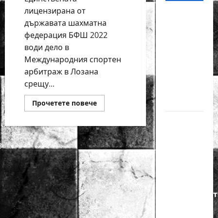
лицензирана от
18-
държавата шахматна
годишният
федерация БФШ 2022
Никола
води дело в
Кънов
Международния спортен
покори
арбитраж в Лозана
върха на
срещу...
българския
шах
Read
Прочетете повече
more
about
Нургюл
БФШ
2022
Салимова
започва
дело
на
в
крачка
Лозана
срещу
от медал
ФИДЕ
на
Европейскот
първенство
по