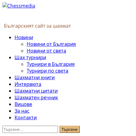
Skip
to
content
Българският сайт за шахмат
Primary
Новини
Menu
Новини от България
Новини от света
Шах турнири
Турнири в България
Турнири по света
Шахматни книги
Интервюта
Шахматни цитати
Шахматен речник
Вицове
За нас
Контакти
Търсене
за: