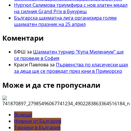
Нургюл Салимова триумфира с нов златен медал
на силния Grand Prix в Букурещ
Българска шахматна лига организира голям
шахматен празник на 25 април
Коментари
БФШ
за
Шахматен турнир “Купа Милениум” ще
се проведе в София
Краси Павлова
за
Първенства по класически шах
за деца ще се проведат през юни в Приморско
Може и да сте пропуснали
Водещи
Новини от България
Турнири в България