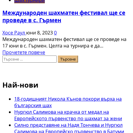
Шах турнири
се
готви
Международен шахматен фестивал ще се
за
проведе в с. Гърмен
епичен
шахматен
Хосе Раул
юни 8, 2023
0
фест
Международен шахматен фестивал ще се проведе на
на
17 юни в с. Гърмен. Целта на турнира е да...
28
Read
Прочетете повече
юни
Търсене
more
за:
about
Международен
шахматен
Най-нови
фестивал
ще
се
18-годишният Никола Кънов покори върха на
проведе
българския шах
в
Нургюл Салимова на крачка от медал на
с.
Европейското първенство по шахмат за жени
Гърмен
Силно представяне на Надя Тончева и Нургюл
Салимова на Европейско първенство в Батуми