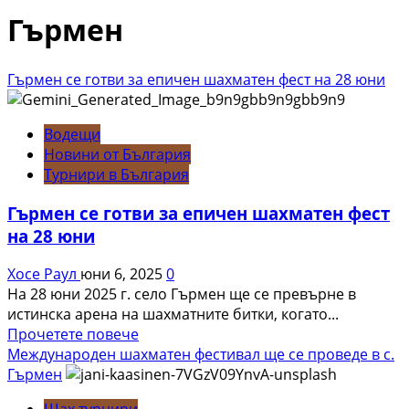
Гърмен
Гърмен се готви за епичен шахматен фест на 28 юни
Водещи
Новини от България
Турнири в България
Гърмен се готви за епичен шахматен фест
на 28 юни
Хосе Раул
юни 6, 2025
0
На 28 юни 2025 г. село Гърмен ще се превърне в
истинска арена на шахматните битки, когато...
Read
Прочетете повече
more
Международен шахматен фестивал ще се проведе в с.
about
Гърмен
Гърмен